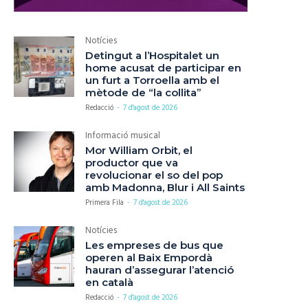
Notícies
Detingut a l’Hospitalet un
home acusat de participar en
un furt a Torroella amb el
mètode de “la collita”
Redacció
-
7 d'agost de 2026
Informació musical
Mor William Orbit, el
productor que va
revolucionar el so del pop
amb Madonna, Blur i All Saints
Primera Fila
-
7 d'agost de 2026
Notícies
Les empreses de bus que
operen al Baix Empordà
hauran d’assegurar l’atenció
en català
Redacció
-
7 d'agost de 2026