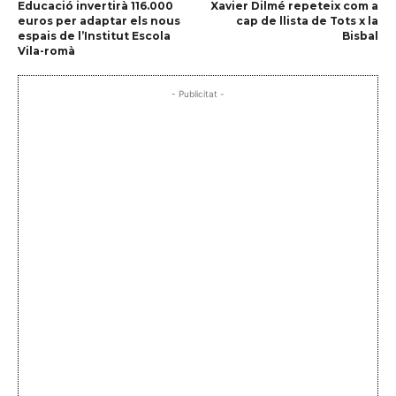
Educació invertirà 116.000
Xavier Dilmé repeteix com a
euros per adaptar els nous
cap de llista de Tots x la
espais de l’Institut Escola
Bisbal
Vila-romà
- Publicitat -