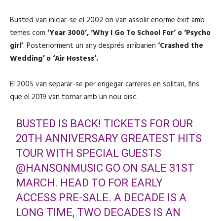
Busted van iniciar-se el 2002 on van assolir enorme èxit amb
temes com
‘Year 3000’, ‘Why I Go To School For’ o ‘Psycho
girl’
. Posteriorment un any després arribarien
‘Crashed the
Wedding’ o ‘Air Hostess’.
El 2005 van separar-se per engegar carreres en solitari, fins
que el 2019 van tornar amb un nou disc.
BUSTED IS BACK! TICKETS FOR OUR
20TH ANNIVERSARY GREATEST HITS
TOUR WITH SPECIAL GUESTS
@HANSONMUSIC
GO ON SALE 31ST
MARCH. HEAD TO
FOR EARLY
ACCESS PRE-SALE. A DECADE IS A
LONG TIME, TWO DECADES IS AN