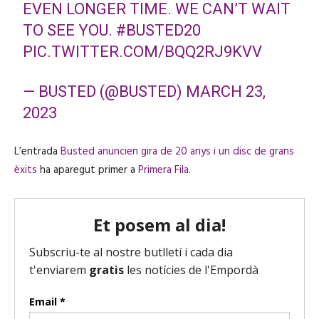
EVEN LONGER TIME. WE CAN’T WAIT
TO SEE YOU.
#BUSTED20
PIC.TWITTER.COM/BQQ2RJ9KVV
— BUSTED (@BUSTED)
MARCH 23,
2023
L’entrada
Busted anuncien gira de 20 anys i un disc de grans
èxits
ha aparegut primer a
Primera Fila
.