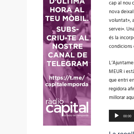
cap al nou 
u
nova deixall
d
voluntat», a
i
servei». Un
o
és la incor
condicions 
L’Ajuntamen
MEUR i està
que entri en
regidora af
millorar aqu
R
00:00
e
p