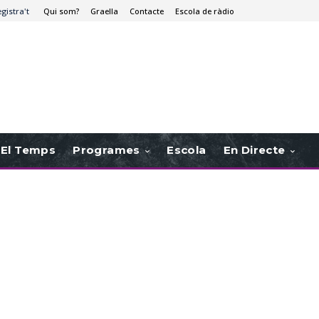
egistra't
Qui som?
Graella
Contacte
Escola de ràdio
El Temps
Programes
Escola
En Directe