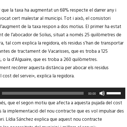
r que la taxa ha augmentat un 68% respecte el darrer any i
ocat cert malestar al municipi. Tot i això, el consistori
l’augment de la taxa respon a dos motius. El primer ha estat
t de l’abocador de Solius, situat a només 25 quilòmetres de
ra, tal com explica la regidora, els residus s’han de transportar
plantes de tractament de Vacarisses, que es troba a 125
, o la d’Alguaire, que es troba a 260 quilòmetres.
ment recórrer aquesta distància per abocar els residus
cost del servei», explica la regidora.
F
00:00
e
és, que el segon motiu que afecta a aquesta pujada del cost
u
és la implementació del nou contracte que es vol impulsar des
s
ori. Lídia Sánchez explica que aquest nou contracte
e