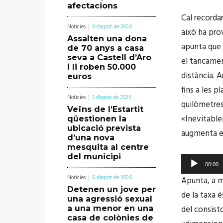
afectacions
Cal recorda
Notícies
6 d'agost de 2026
això ha prov
Assalten una dona
apunta que 
de 70 anys a casa
seva a Castell d’Aro
el tancamen
i li roben 50.000
distància. A
euros
fins a les 
Notícies
5 d'agost de 2026
quilòmetres
Veïns de l’Estartit
«Inevitable
qüestionen la
ubicació prevista
augmenta el 
d’una nova
mesquita al centre
del municipi
R
00:00
e
Notícies
6 d'agost de 2026
Apunta, a m
p
Detenen un jove per
de la taxa 
una agressió sexual
r
del consist
a una menor en una
o
casa de colònies de