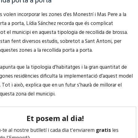
lida porta a porta
a
s
a
m
es volen incorporar les zones d’es Monestrí i Mas Pere a la
e
p
u
orta a porta, Lídia Sánchez recorda que és complicat
r
a
n
tot el municipi en aquesta tipologia de recollida de brossa.
v
v
t
’estan fent diversos estudis, sobretot a Sant Antoni, per
i
a
/
questes zones a la recollida porta a porta.
r
l
c
l
l
a
apunta que la tipologia d’habitatges i la gran quantitat de
e
p
p
egones residències dificulta la implementació d’aquest model
s
e
a
. Tot i això, explica que en un futur s’haurà de millorar el
t
r
v
aquesta zona del municipi.
e
a
a
c
i
l
l
n
l
e
c
p
s
r
e