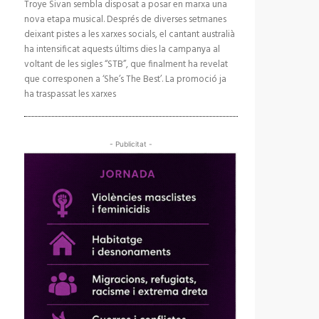
Troye Sivan sembla disposat a posar en marxa una
nova etapa musical. Després de diverses setmanes
deixant pistes a les xarxes socials, el cantant australià
ha intensificat aquests últims dies la campanya al
voltant de les sigles “STB”, que finalment ha revelat
que corresponen a ‘She’s The Best’. La promoció ja
ha traspassat les xarxes
- Publicitat -