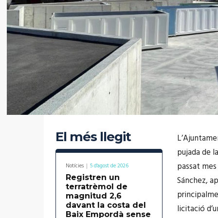
El més llegit
L’Ajuntamen
pujada de l
passat mes 
Notícies
5 d'agost de 2026
Registren un
Sánchez, ap
terratrèmol de
principalme
magnitud 2,6
davant la costa del
licitació d’
Baix Empordà sense