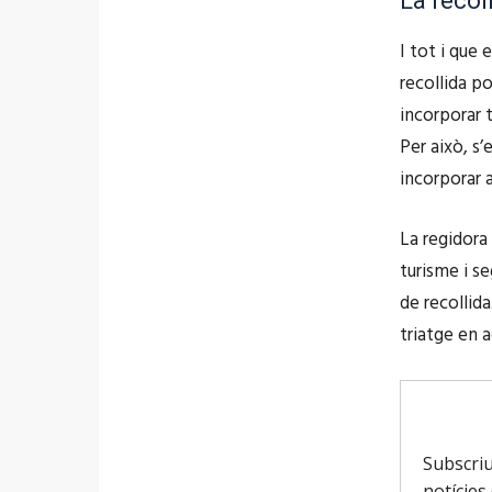
La recol
r
I tot i que 
o
recollida p
d
incorporar 
u
Per això, s
c
incorporar a
t
o
La regidora 
r
turisme i s
d
de recollida
'
triatge en 
à
u
d
i
o