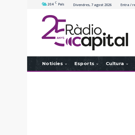
C
20.4
Pals
Divendres, 7 agost 2026
Entra / r
Notícies
Esports
Cultura