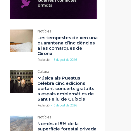
Notícies
Les tempestes deixen una
quarantena d’incidències
a les comarques de
Girona
Redacció
-
6 d'agost de 2026
Cultura
Música als Puestus
celebra cinc edicions
portant concerts gratuïts
a espais emblemàtics de
Sant Feliu de Guíxols
Redacció
-
6 d'agost de 2026
Notícies
Només el 5% de la
superfície forestal privada