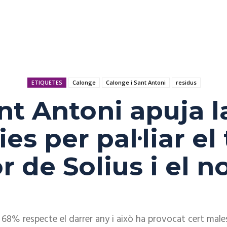
ETIQUETES
Calonge
Calonge i Sant Antoni
residus
nt Antoni apuja l
es per pal·liar e
r de Solius i el n
8% respecte el darrer any i això ha provocat cert malesta