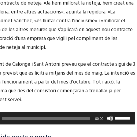
contracte de neteja. «Ja hem millorat la neteja, hem creat una
f
c
eria, entre altres actuacions», apunta la regidora. «La
l
l
dmet Sánchez, «és lluitar contra l’incivisme» i «millorar el
e
e
a de les altres mesures que s’aplicarà en aquest nou contracte
t
s
poració d’una empresa que vigili pel compliment de les
x
d
de neteja al municipi.
a
e
c
f
t de Calonge i Sant Antoni preveu que el contracte sigui de 3
a
l
 previst que es liciti a mitjans del mes de maig. La intenció es
p
e
 funcionament a partir del mes d’octubre. Tot i això, la
a
t
irma que des del consistori començaran a treballar ja per
m
x
est servei.
u
a
n
c
F
t
00:00
a
e
/
p
u
c