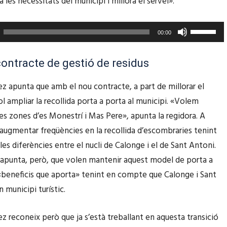
les necessitats del municipi i millora el servei».
r
v
F
00:00
i
e
r
u
ontracte de gestió de residus
l
s
e
ez apunta que amb el nou contracte, a part de millorar el
e
s
ol ampliar la recollida porta a porta al municipi. «Volem
r
t
les zones d’es Monestrí i Mas Pere», apunta la regidora. A
v
e
augmentar freqüències en la recollida d’escombraries tenint
i
c
es diferències entre el nucli de Calonge i el de Sant Antoni.
r
l
 apunta, però, que volen mantenir aquest model de porta a
l
e
«beneficis que aporta» tenint en compte que Calonge i Sant
e
s
 municipi turístic.
s
d
t
ez reconeix però que ja s’està treballant en aquesta transició
e
e