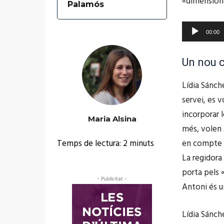
«dimensiona 
Palamós
d
u
R
00:00
c
e
t
p
Un nou c
o
r
r
Lídia Sánch
o
d
servei, es v
d
'
incorporar 
u
Maria Alsina
à
més, volen 
c
u
Temps de lectura:
2
minuts
en compte l
t
d
La regidora
o
i
porta pels 
r
- Publicitat -
o
Antoni és un
d
'
Lídia Sánch
à