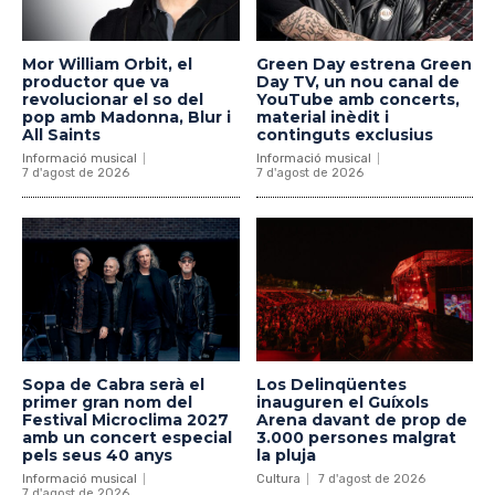
Mor William Orbit, el
Green Day estrena Green
productor que va
Day TV, un nou canal de
revolucionar el so del
YouTube amb concerts,
pop amb Madonna, Blur i
material inèdit i
All Saints
continguts exclusius
Informació musical
Informació musical
7 d'agost de 2026
7 d'agost de 2026
Sopa de Cabra serà el
Los Delinqüentes
primer gran nom del
inauguren el Guíxols
Festival Microclima 2027
Arena davant de prop de
amb un concert especial
3.000 persones malgrat
pels seus 40 anys
la pluja
Informació musical
Cultura
7 d'agost de 2026
7 d'agost de 2026