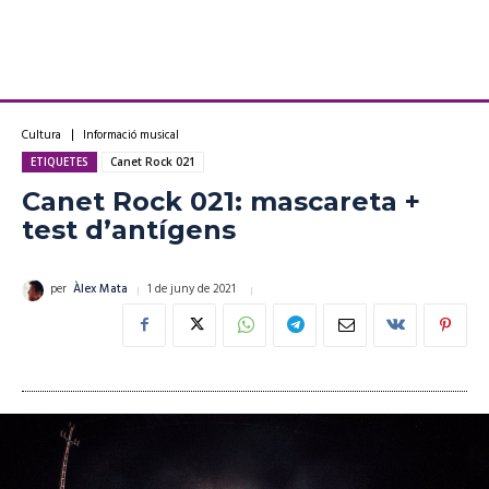
Cultura
Informació musical
ETIQUETES
Canet Rock 021
Canet Rock 021: mascareta +
test d’antígens
1 de juny de 2021
per
Àlex Mata