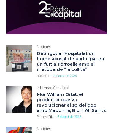
Notícies
Detingut a l’Hospitalet un
home acusat de participar en
un furt a Torroella amb el
mètode de “la collita”
Redacció
-
7 d'agost de 2026
Informació musical
Mor William Orbit, el
productor que va
revolucionar el so del pop
amb Madonna, Blur i All Saints
Primera Fila
-
7 d'agost de 2026
Notícies