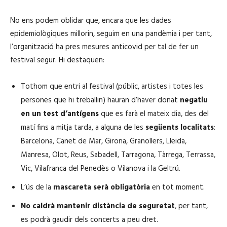
No ens podem oblidar que, encara que les dades
epidemiològiques millorin, seguim en una pandèmia i per tant,
l’organització ha pres mesures anticovid per tal de fer un
festival segur. Hi destaquen:
Tothom que entri al festival (públic, artistes i totes les
persones que hi treballin) hauran d’haver donat
negatiu
en un test d’antígens
que es farà el mateix dia, des del
matí fins a mitja tarda, a alguna de les
següents localitats
:
Barcelona, Canet de Mar, Girona, Granollers, Lleida,
Manresa, Olot, Reus, Sabadell, Tarragona, Tàrrega, Terrassa,
Vic, Vilafranca del Penedès o Vilanova i la Geltrú.
L’ús de la
mascareta serà obligatòria
en tot moment.
No caldrà mantenir distància de seguretat
, per tant,
es podrà gaudir dels concerts a peu dret.