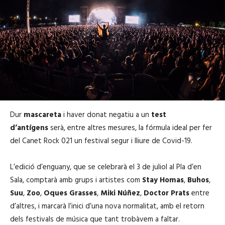
Dur
mascareta
i haver donat negatiu a un
test
d’antígens
serà, entre altres mesures, la fórmula ideal per fer
del Canet Rock 021 un festival segur i lliure de Covid-19.
L’edició d’enguany, que se celebrarà el 3 de juliol al Pla d’en
Sala, comptarà amb grups i artistes com
Stay Homas
,
Buhos
,
Suu
,
Zoo
,
Oques Grasses
,
Miki Núñez
,
Doctor Prats
entre
d’altres, i marcarà l’inici d’una nova normalitat, amb el retorn
dels festivals de música que tant trobàvem a faltar.