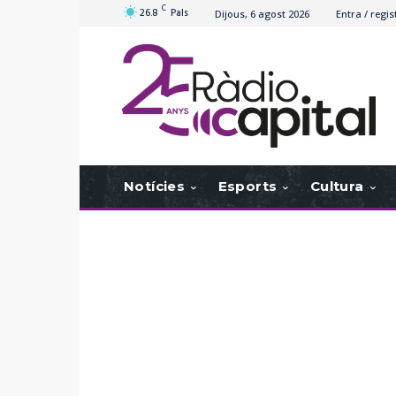
C
26.8
Pals
Dijous, 6 agost 2026
Entra / regis
Notícies
Esports
Cultura