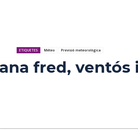
ETIQUETES
Méteo
Previsió meteorològica
na fred, ventós i