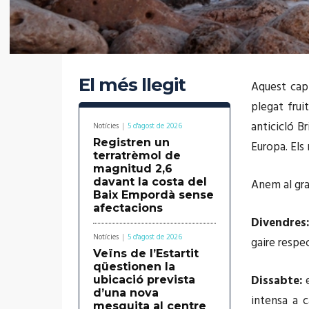
El més llegit
Aquest cap 
plegat frui
anticicló B
Notícies
5 d'agost de 2026
Registren un
Europa. Els
terratrèmol de
magnitud 2,6
davant la costa del
Anem al gra
Baix Empordà sense
afectacions
Divendres
Notícies
5 d'agost de 2026
gaire respec
Veïns de l’Estartit
qüestionen la
Dissabte:
e
ubicació prevista
d’una nova
intensa a c
mesquita al centre