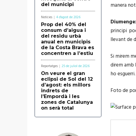
manera not
del municipi
Notícies
4 d'agost de 2026
Diumenge
Prop del 40% del
principi p
consum d’aigua i
del residu urbà
llevant de 
anual en municipis
de la Costa Brava es
concentren a l’estiu
Si mirem mé
direm amb l
Reportatges
25 de juliol de 2026
ho esguerri
On veure el gran
eclipsi de Sol del 12
d’agost: els millors
Foto de por
indrets de
l’Empordà i les
zones de Catalunya
on serà total