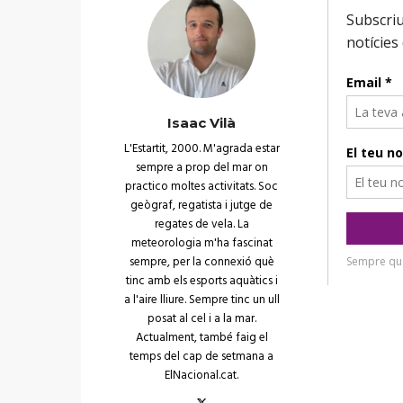
Isaac Vilà
L'Estartit, 2000. M'agrada estar
sempre a prop del mar on
practico moltes activitats. Soc
geògraf, regatista i jutge de
regates de vela. La
meteorologia m'ha fascinat
sempre, per la connexió què
tinc amb els esports aquàtics i
a l'aire lliure. Sempre tinc un ull
posat al cel i a la mar.
Actualment, també faig el
temps del cap de setmana a
ElNacional.cat.