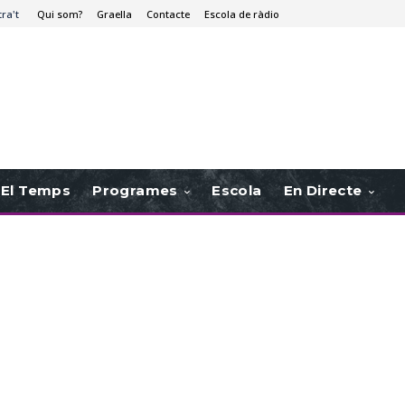
tra't
Qui som?
Graella
Contacte
Escola de ràdio
El Temps
Programes
Escola
En Directe