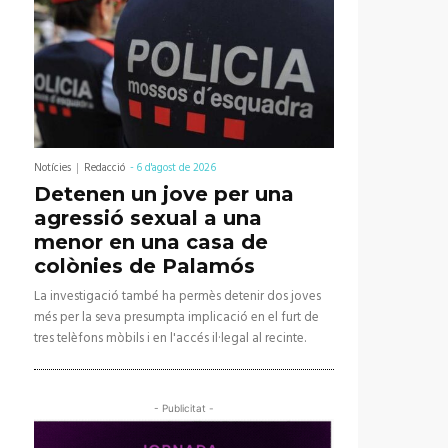
Notícies
Redacció
-
6 d'agost de 2026
Detenen un jove per una
agressió sexual a una
menor en una casa de
colònies de Palamós
La investigació també ha permès detenir dos joves
més per la seva presumpta implicació en el furt de
tres telèfons mòbils i en l'accés il·legal al recinte.
- Publicitat -