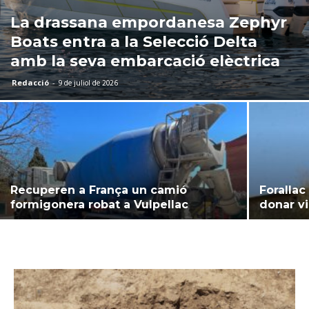
La drassana empordanesa Zephyr
Boats entra a la Selecció Delta
amb la seva embarcació elèctrica
Redacció
-
9 de juliol de 2026
Recuperen a França un camió
Foralla
formigonera robat a Vulpellac
donar vis