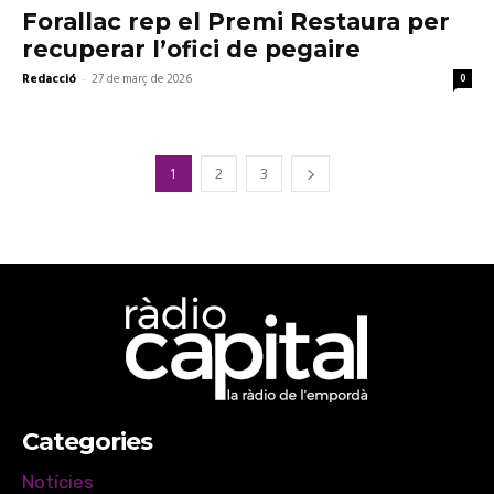
Forallac rep el Premi Restaura per
recuperar l’ofici de pegaire
Redacció
-
27 de març de 2026
0
1
2
3
Categories
Notícies