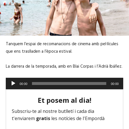
Tanquem l’espai de recomanacions de cinema amb pel·lícules
que ens traslladen a l’època estival.
La darrera de la temporada, amb en Blai Corpas i l’Adrià Ibáñez.
R
00:00
00:00
e
p
r
o
d
u