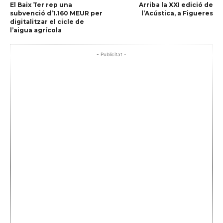
El Baix Ter rep una
Arriba la XXI edició de
subvenció d’1.160 MEUR per
l’Acústica, a Figueres
digitalitzar el cicle de
l’aigua agrícola
- Publicitat -