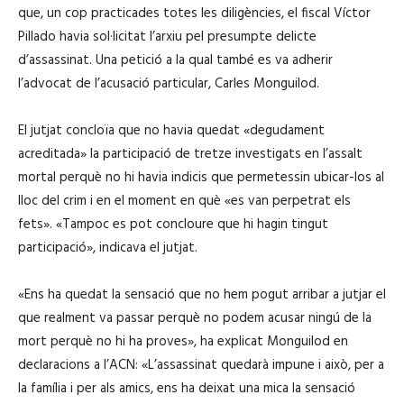
que, un cop practicades totes les diligències, el fiscal Víctor
Pillado havia sol·licitat l’arxiu pel presumpte delicte
d’assassinat. Una petició a la qual també es va adherir
l’advocat de l’acusació particular, Carles Monguilod.
El jutjat concloïa que no havia quedat «degudament
acreditada» la participació de tretze investigats en l’assalt
mortal perquè no hi havia indicis que permetessin ubicar-los al
lloc del crim i en el moment en què «es van perpetrat els
fets». «Tampoc es pot concloure que hi hagin tingut
participació», indicava el jutjat.
«Ens ha quedat la sensació que no hem pogut arribar a jutjar el
que realment va passar perquè no podem acusar ningú de la
mort perquè no hi ha proves», ha explicat Monguilod en
declaracions a l’ACN: «L’assassinat quedarà impune i això, per a
la família i per als amics, ens ha deixat una mica la sensació