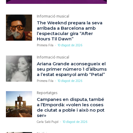
Informació musical
The Weeknd prepara la seva
arribada a Barcelona amb
l’espectacular gira “After
Hours Til Dawn”
Primera Fila
-
10 d'agost de 2026
Informació musical
Ariana Grande aconsegueix el
seu primer número 1 d’àlbums
a l’estat espanyol amb “Petal”
Primera Fila
-
10 d'agost de 2026
Reportatges
Campanes en disputa, també
a l’Empordà: «volen les coses
de ciutat a poble i això no pot
ser»
Carla Saló Pujol
-
10 d'agost de 2026