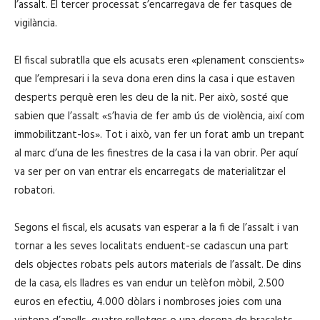
l’assalt. El tercer processat s’encarregava de fer tasques de
vigilància.
El fiscal subratlla que els acusats eren «plenament conscients»
que l’empresari i la seva dona eren dins la casa i que estaven
desperts perquè eren les deu de la nit. Per això, sosté que
sabien que l’assalt «s’havia de fer amb ús de violència, així com
immobilitzant-los». Tot i això, van fer un forat amb un trepant
al marc d’una de les finestres de la casa i la van obrir. Per aquí
va ser per on van entrar els encarregats de materialitzar el
robatori.
Segons el fiscal, els acusats van esperar a la fi de l’assalt i van
tornar a les seves localitats enduent-se cadascun una part
dels objectes robats pels autors materials de l’assalt. De dins
de la casa, els lladres es van endur un telèfon mòbil, 2.500
euros en efectiu, 4.000 dòlars i nombroses joies com una