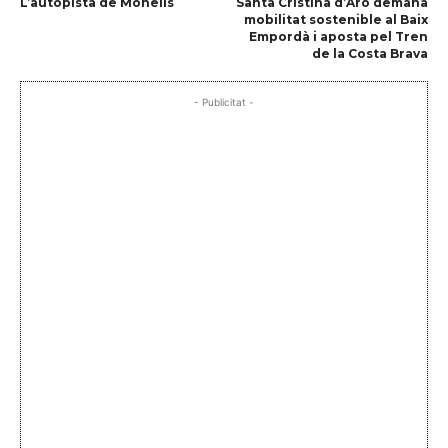
L’autopista de Monells
Santa Cristina d’Aro demana
mobilitat sostenible al Baix
Empordà i aposta pel Tren
de la Costa Brava
- Publicitat -