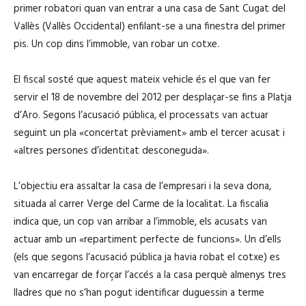
primer robatori quan van entrar a una casa de Sant Cugat del
Vallès (Vallès Occidental) enfilant-se a una finestra del primer
pis. Un cop dins l’immoble, van robar un cotxe.
El fiscal sosté que aquest mateix vehicle és el que van fer
servir el 18 de novembre del 2012 per desplaçar-se fins a Platja
d’Aro. Segons l’acusació pública, el processats van actuar
seguint un pla «concertat prèviament» amb el tercer acusat i
«altres persones d’identitat desconeguda».
L’objectiu era assaltar la casa de l’empresari i la seva dona,
situada al carrer Verge del Carme de la localitat. La fiscalia
indica que, un cop van arribar a l’immoble, els acusats van
actuar amb un «repartiment perfecte de funcions». Un d’ells
(els que segons l’acusació pública ja havia robat el cotxe) es
van encarregar de forçar l’accés a la casa perquè almenys tres
lladres que no s’han pogut identificar duguessin a terme