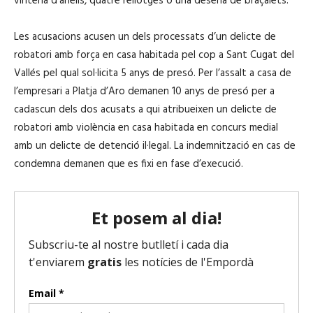
vintena d’anells, quatre rellotges o una desena de braçalets.
Les acusacions acusen un dels processats d’un delicte de
robatori amb força en casa habitada pel cop a Sant Cugat del
Vallés pel qual sol·licita 5 anys de presó. Per l’assalt a casa de
l’empresari a Platja d’Aro demanen 10 anys de presó per a
cadascun dels dos acusats a qui atribueixen un delicte de
robatori amb violència en casa habitada en concurs medial
amb un delicte de detenció il·legal. La indemnització en cas de
condemna demanen que es fixi en fase d’execució.