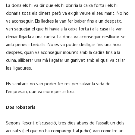
o
La dona els hi va dir que els hi obriria la caixa forta i els hi
donaria tots els diners però va exigir veure el seu marit. No ho
va aconseguir. Els lladres la van fer baixar fins a un despatx,
van saquejar el que hi havia a la caixa forta i a la casa i la van
deixar lligada a una cadira. La dona va aconseguir deslliurar-se
amb penes i treballs. No es va poder deslligar fins una hora
després, quan va aconseguir moure’s amb la cadira fins a la
cuina, alliberar una mà i agafar un ganivet amb el qual va tallar
les lligadures.
Els sanitaris no van poder fer res per salvar la vida de
l’empresari, que va morir per asfíxia.
Dos robatoris
Segons l’escrit d’acusació, tres dies abans de l’assalt un dels
acusats (i el que no ha comparegut al judici) van cometre un