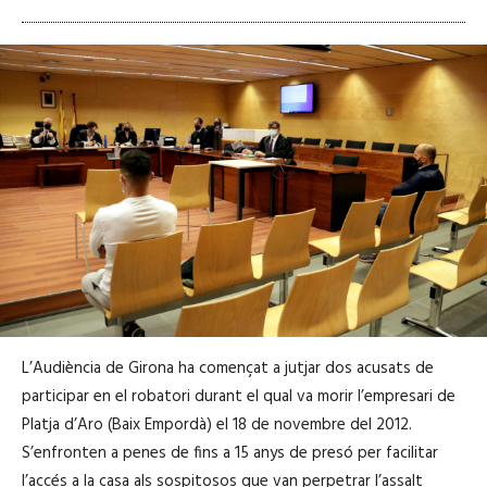
L’Audiència de Girona ha començat a jutjar dos acusats de
participar en el robatori durant el qual va morir l’empresari de
Platja d’Aro (Baix Empordà) el 18 de novembre del 2012.
S’enfronten a penes de fins a 15 anys de presó per facilitar
l’accés a la casa als sospitosos que van perpetrar l’assalt