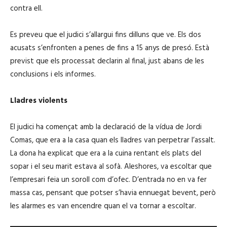
u
contra ell.
d
i
Es preveu que el judici s’allargui fins dilluns que ve. Els dos
o
acusats s’enfronten a penes de fins a 15 anys de presó. Està
previst que els processat declarin al final, just abans de les
conclusions i els informes.
Lladres violents
El judici ha començat amb la declaració de la vídua de Jordi
Comas, que era a la casa quan els lladres van perpetrar l’assalt.
La dona ha explicat que era a la cuina rentant els plats del
sopar i el seu marit estava al sofà. Aleshores, va escoltar que
l’empresari feia un soroll com d’ofec. D’entrada no en va fer
massa cas, pensant que potser s’havia ennuegat bevent, però
les alarmes es van encendre quan el va tornar a escoltar.