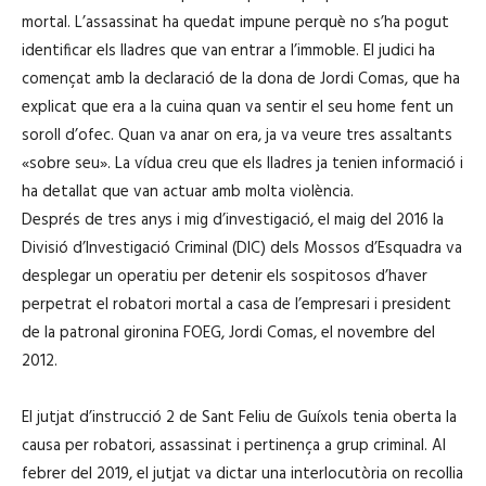
mortal. L’assassinat ha quedat impune perquè no s’ha pogut
identificar els lladres que van entrar a l’immoble. El judici ha
començat amb la declaració de la dona de Jordi Comas, que ha
explicat que era a la cuina quan va sentir el seu home fent un
soroll d’ofec. Quan va anar on era, ja va veure tres assaltants
«sobre seu». La vídua creu que els lladres ja tenien informació i
ha detallat que van actuar amb molta violència.
Després de tres anys i mig d’investigació, el maig del 2016 la
Divisió d’Investigació Criminal (DIC) dels Mossos d’Esquadra va
desplegar un operatiu per detenir els sospitosos d’haver
perpetrat el robatori mortal a casa de l’empresari i president
de la patronal gironina FOEG, Jordi Comas, el novembre del
2012.
El jutjat d’instrucció 2 de Sant Feliu de Guíxols tenia oberta la
causa per robatori, assassinat i pertinença a grup criminal. Al
febrer del 2019, el jutjat va dictar una interlocutòria on recollia