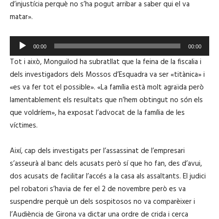
d’injustícia perquè no s’ha pogut arribar a saber qui el va
matar».
R
00:00
00:00
e
Tot i això, Monguilod ha subratllat que la feina de la fiscalia i
p
dels investigadors dels Mossos d’Esquadra va ser «titànica» i
r
«es va fer tot el possible». «La família està molt agraïda però
o
lamentablement els resultats que n’hem obtingut no són els
d
que voldríem», ha exposat l’advocat de la família de les
u
víctimes.
c
t
Així, cap dels investigats per l’assassinat de l’empresari
o
s’asseurà al banc dels acusats però sí que ho fan, des d’avui,
r
dos acusats de facilitar l’accés a la casa als assaltants. El judici
d
pel robatori s’havia de fer el 2 de novembre però es va
'
suspendre perquè un dels sospitosos no va comparèixer i
à
l’Audiència de Girona va dictar una ordre de crida i cerca