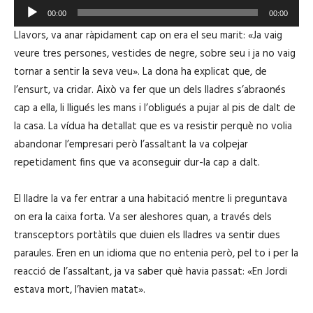
R
00:00
00:00
e
Llavors, va anar ràpidament cap on era el seu marit: «Ja vaig
p
veure tres persones, vestides de negre, sobre seu i ja no vaig
r
tornar a sentir la seva veu». La dona ha explicat que, de
o
l’ensurt, va cridar. Això va fer que un dels lladres s’abraonés
d
cap a ella, li lligués les mans i l’obligués a pujar al pis de dalt de
u
la casa. La vídua ha detallat que es va resistir perquè no volia
c
abandonar l’empresari però l’assaltant la va colpejar
t
repetidament fins que va aconseguir dur-la cap a dalt.
o
r
El lladre la va fer entrar a una habitació mentre li preguntava
d
on era la caixa forta. Va ser aleshores quan, a través dels
'
transceptors portàtils que duien els lladres va sentir dues
à
paraules. Eren en un idioma que no entenia però, pel to i per la
u
reacció de l’assaltant, ja va saber què havia passat: «En Jordi
d
estava mort, l’havien matat».
i