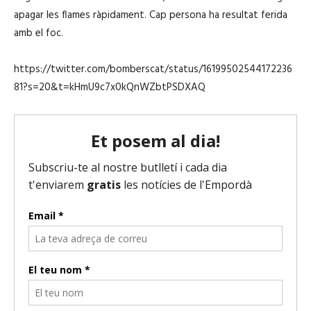
apagar les flames ràpidament. Cap persona ha resultat ferida
amb el foc.
https://twitter.com/bomberscat/status/16199502544172236
81?s=20&t=kHmU9c7x0kQnWZbtPSDXAQ