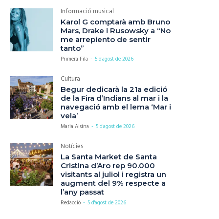
Informació musical
Karol G comptarà amb Bruno
Mars, Drake i Rusowsky a “No
me arrepiento de sentir
tanto”
Primera Fila
-
5 d'agost de 2026
Cultura
Begur dedicarà la 21a edició
de la Fira d’Indians al mar i la
navegació amb el lema ‘Mar i
vela’
Maria Alsina
-
5 d'agost de 2026
Notícies
La Santa Market de Santa
Cristina d’Aro rep 90.000
visitants al juliol i registra un
augment del 9% respecte a
l’any passat
Redacció
-
5 d'agost de 2026