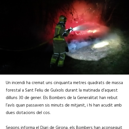
Un incendi ha cremat uns cinquanta metres quadrats de massa
forestal a Sant Feliu de Guíxols durant la matinada d’aquest
dilluns 30 de gener. Els Bombers de la Generalitat han rebut
l’avís quan passaven sis minuts de mitjanit, i hi han acudit amb
dues dotacions del cos.
Segons informa el Diari de Girona, els Bombers han aconseguit