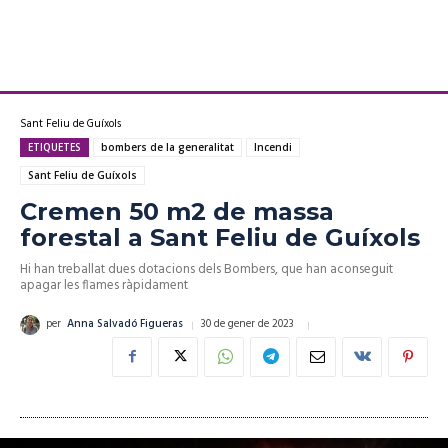
Sant Feliu de Guíxols
ETIQUETES
bombers de la generalitat
Incendi
Sant Feliu de Guíxols
Cremen 50 m2 de massa
forestal a Sant Feliu de Guíxols
Hi han treballat dues dotacions dels Bombers, que han aconseguit
apagar les flames ràpidament
30 de gener de 2023
per
Anna Salvadó Figueras