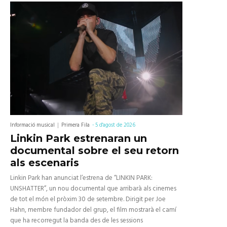
Informació musical
Primera Fila
-
5 d'agost de 2026
Linkin Park estrenaran un
documental sobre el seu retorn
als escenaris
Linkin Park han anunciat l’estrena de “LINKIN PARK:
UNSHATTER”, un nou documental que arribarà als cinemes
de tot el món el pròxim 30 de setembre. Dirigit per Joe
Hahn, membre fundador del grup, el film mostrarà el camí
que ha recorregut la banda des de les sessions