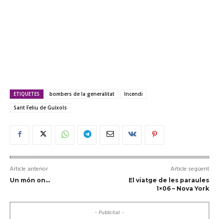
ETIQUETES
bombers de la generalitat
Incendi
Sant Feliu de Guíxols
Article anterior
Article següent
Un món on…
El viatge de les paraules
1×06 – Nova York
- Publicitat -