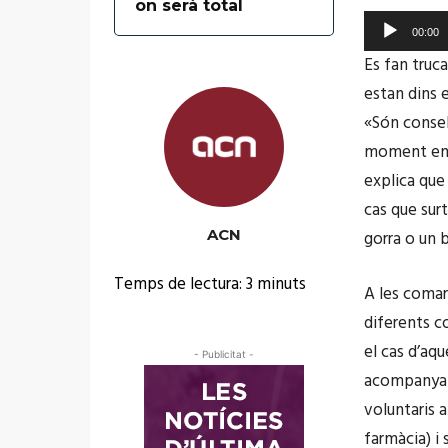
on serà total
R
00:00
e
Es fan truc
p
estan dins e
r
«Són consel
o
moment en q
d
explica que 
u
cas que sur
c
ACN
gorra o un b
t
Temps de lectura:
3
minuts
o
A les comarq
r
diferents co
d
el cas d’aqu
- Publicitat -
'
acompanyame
à
voluntaris 
u
farmàcia) i 