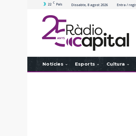
C
22
Pals
Dissabte, 8 agost 2026
Entra / regi
Notícies
Esports
Cultura