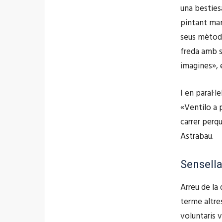
una bestiesa
pintant man
seus mètode
freda amb sa
imagines», 
I en paral·l
«Ventilo a p
carrer perq
Astrabau.
Sensella
Arreu de la
terme altre
voluntaris v