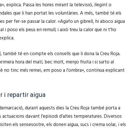
», explica. Passa les hores mirant la televisió, llegint o
u
dales que li han portat les voluntàries. A més, també té els
n
s per fer-se passar la calor. «Agafo un gibrell, hi aboco aigua
t
l i poso els peus en remull; i això treu la calor que ni t’ho
/
explica.
c
a
el, també té en compte els consells que li dona la Creu Roja.
p
rimera hora del matí, bec molt, menjo fruita i si surto al
a
uè no tinc més remei, em poso a l’ombra», continua explicant
v
a
l
r i repartir aigua
l
 demarcació, durant aquests dies la Creu Roja també porta a
p
s actuacions davant l’episodi d’altes temperatures. Diversos
e
isiten els sensesostre, els donen aigua, sucs i crema solar, i els
r