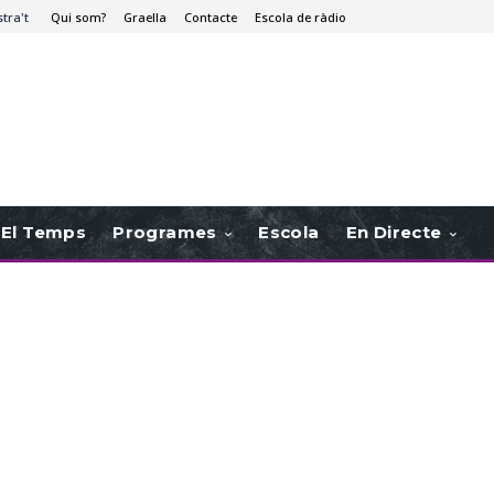
stra't
Qui som?
Graella
Contacte
Escola de ràdio
El Temps
Programes
Escola
En Directe