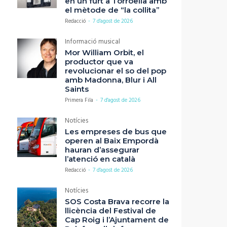
en un furt a Torroella amb
el mètode de “la collita”
Redacció
-
7 d'agost de 2026
Informació musical
Mor William Orbit, el
productor que va
revolucionar el so del pop
amb Madonna, Blur i All
Saints
Primera Fila
-
7 d'agost de 2026
Notícies
Les empreses de bus que
operen al Baix Empordà
hauran d’assegurar
l’atenció en català
Redacció
-
7 d'agost de 2026
Notícies
SOS Costa Brava recorre la
llicència del Festival de
Cap Roig i l’Ajuntament de