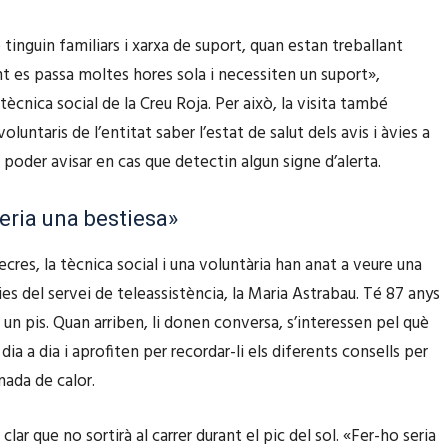
l
e
tinguin familiars i xarxa de suport, quan estan treballant
s
t es passa moltes hores sola i necessiten un suport»,
d
tècnica social de la Creu Roja. Per això, la visita també
e
oluntaris de l’entitat saber l’estat de salut dels avis i àvies a
f
 poder avisar en cas que detectin algun signe d’alerta.
l
e
seria una bestiesa»
t
cres, la tècnica social i una voluntària han anat a veure una
x
ies del servei de teleassistència, la Maria Astrabau. Té 87 anys
a
n un pis. Quan arriben, li donen conversa, s’interessen pel què
c
 dia a dia i aprofiten per recordar-li els diferents consells per
a
nada de calor.
p
a
clar que no sortirà al carrer durant el pic del sol. «Fer-ho seria
m