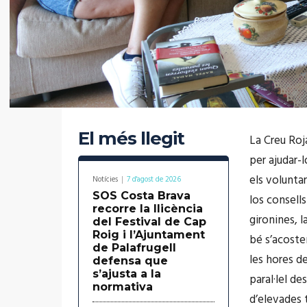
El més llegit
La Creu Roja
per ajudar-l
els voluntar
Notícies
7 d'agost de 2026
SOS Costa Brava
los consells
recorre la llicència
gironines, 
del Festival de Cap
Roig i l’Ajuntament
bé s’acosten
de Palafrugell
les hores de
defensa que
s’ajusta a la
paral·lel de
normativa
d’elevades 