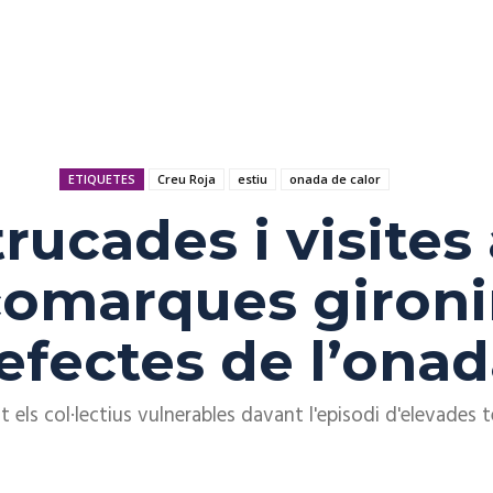
ETIQUETES
Creu Roja
estiu
onada de calor
rucades i visites 
comarques gironi
 efectes de l’onad
t els col·lectius vulnerables davant l'episodi d'elevades