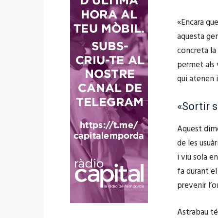
d
i
«Encara que 
o
aquesta gen
concreta la 
permet als v
qui atenen i
«Sortir 
Aquest dime
de les usuàr
i viu sola e
fa durant el
prevenir l’o
Astrabau té 