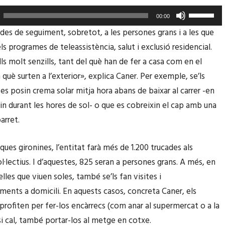
F
00:00
e
ades de seguiment, sobretot, a les persones grans i a les que
u
ls programes de teleassistència, salut i exclusió residencial.
s
ls molt senzills, tant del què han de fer a casa com en el
e
uè surten a l’exterior», explica Caner. Per exemple, se’ls
r
es posin crema solar mitja hora abans de baixar al carrer -en
v
tin durant les hores de sol- o que es cobreixin el cap amb una
i
arret.
r
l
ues gironines, l’entitat farà més de 1.200 trucades als
e
l·lectius. I d’aquestes, 825 seran a persones grans. A més, en
s
elles que viuen soles, també se’ls fan visites i
t
nts a domicili. En aquests casos, concreta Caner, els
e
aprofiten per fer-los encàrrecs (com anar al supermercat o a la
c
si cal, també portar-los al metge en cotxe.