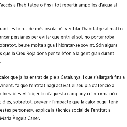
d’accés a l’habitatge o fins i tot repartir ampolles d’aigua al
rant les hores de més insolació, ventilar l’habitatge al matí o
ancar persianes per evitar que entri el sol, no portar roba
sobretot, beure molta aigua i hidratar-se sovint. Són alguns
ls que la Creu Roja dona per telèfon a la gent gran durant
.
alor que ja ha entrat de ple a Catalunya, i que s’allargarà fins a
inent, fa que l’entitat hagi activat el seu pla d’atenció a
 vulnerables. «L’objectiu d’aquesta campanya d’informació i
ció és, sobretot, prevenir l’impacte que la calor pugui tenir
stes persones», explica la tècnica social de l’entitat a
, Maria Àngels Caner.