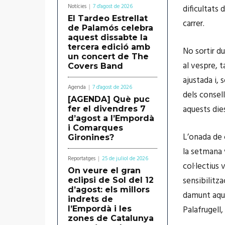
Notícies
7 d'agost de 2026
dificultats 
El Tardeo Estrellat
carrer.
de Palamós celebra
aquest dissabte la
tercera edició amb
No sortir du
un concert de The
al vespre, t
Covers Band
ajustada i, 
Agenda
7 d'agost de 2026
dels consel
[AGENDA] Què puc
aquests dies
fer el divendres 7
d’agost a l’Empordà
i Comarques
L’onada de c
Gironines?
la setmana v
Reportatges
25 de juliol de 2026
col·lectius
On veure el gran
sensibilitza
eclipsi de Sol del 12
d’agost: els millors
damunt aque
indrets de
Palafrugell
l’Empordà i les
zones de Catalunya