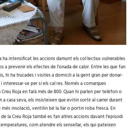
 ha intensificat les accions damunt els col·lectius vulnerables
os a prevenir els efectes de l’onada de calor. Entre les que fan
is, hi ha trucades i visites a domicili a la gent gran per donar-
 i interessar-se per si els cal res. Només a comarques
la Creu Roja en farà més de 800. Quan hi parlen per telèfon o
 a casa seva, els insisteixen que evitin sortir al carrer durant
 més insolació, ventilin bé la llar o portin roba fresca. En
s de la Creu Roja també es fan altres accions davant l’episodi
temperatures, com atendre els sensellar, els qui pateixen