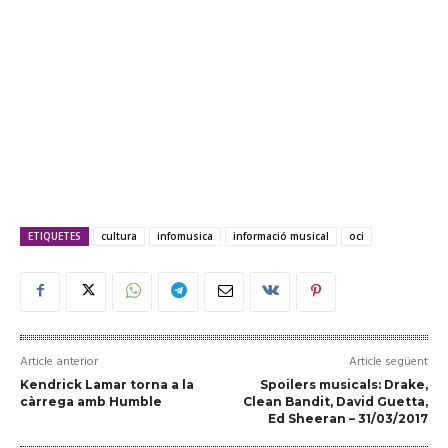
ETIQUETES
cultura
infomusica
informació musical
oci
Article anterior
Article següent
Kendrick Lamar torna a la
Spoilers musicals: Drake,
càrrega amb Humble
Clean Bandit, David Guetta,
Ed Sheeran – 31/03/2017