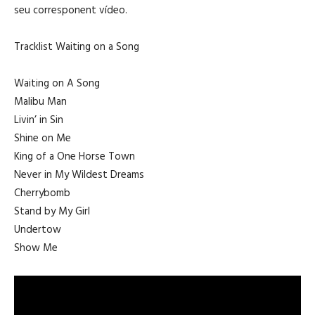
seu corresponent vídeo.
Tracklist Waiting on a Song
Waiting on A Song
Malibu Man
Livin’ in Sin
Shine on Me
King of a One Horse Town
Never in My Wildest Dreams
Cherrybomb
Stand by My Girl
Undertow
Show Me