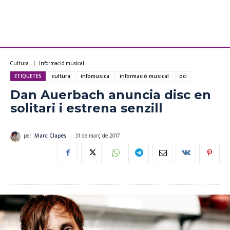
Cultura
Informació musical
ETIQUETES
cultura
infomusica
informació musical
oci
Dan Auerbach anuncia disc en
solitari i estrena senzill
31 de març de 2017
per
Marc Clapés