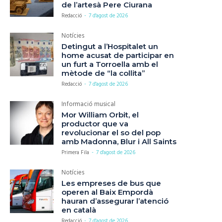
de l’artesà Pere Ciurana
Redacció
-
7 d'agost de 2026
Notícies
Detingut a l’Hospitalet un
home acusat de participar en
un furt a Torroella amb el
mètode de “la collita”
Redacció
-
7 d'agost de 2026
Informació musical
Mor William Orbit, el
productor que va
revolucionar el so del pop
amb Madonna, Blur i All Saints
Primera Fila
-
7 d'agost de 2026
Notícies
Les empreses de bus que
operen al Baix Empordà
hauran d’assegurar l’atenció
en català
Redacció
-
7 d'agost de 2026