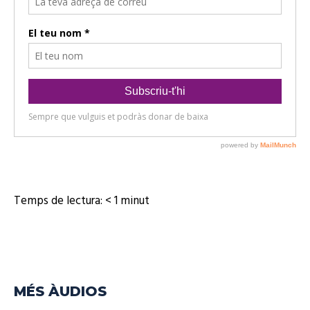
u
d
i
o
Temps de lectura:
< 1
minut
MÉS ÀUDIOS