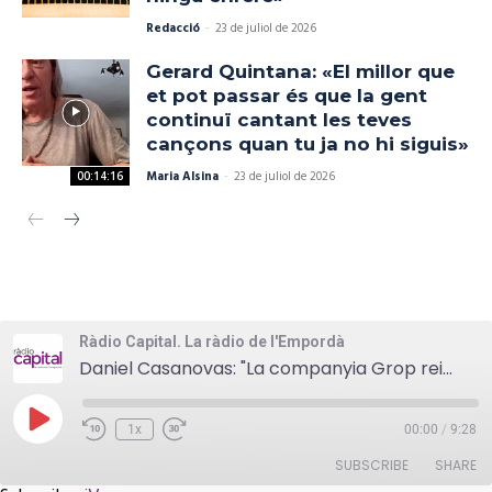
Redacció
-
23 de juliol de 2026
Gerard Quintana: «El millor que
et pot passar és que la gent
continuï cantant les teves
cançons quan tu ja no hi siguis»
Maria Alsina
-
23 de juliol de 2026
00:14:16
Ràdio Capital. La ràdio de l'Empordà
Daniel Casanovas: "La companyia Grop reivindica la creació teatral al Baix Empordà"
Play
1x
00:00
/
9:28
Episode
SUBSCRIBE
SHARE