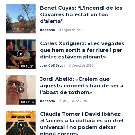
Benet Cuyàs: “L’incendi de les
Gavarres ha estat un toc
d’alerta”
Redacció
-
4 d'agost de 2026
Carles Xuriguera: «Les vegades
que hem sortit a fer riure i per
dintre estàvem plorant»
Joan Coll Bagur
-
3 d'agost de 2026
00:10:21
Jordi Abelló: «Creiem que
aquests concerts han de ser a
l’abast de tothom»
Redacció
-
29 de juliol de 2026
00:13:14
Clàudia Torner i David Ibáñez:
«L’accés a la cultura és un dret
universal i no podem deixar
ningú enrere»