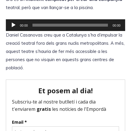
u
c
teatral, però que van llançar-se a la piscina.
d
t
i
o
R
o
00:00
00:00
r
e
Daniel Casanovas creu que a Catalunya s’ha d’impulsar la
d
p
creació teatral fora dels grans nuclis metropolitans. A més,
'
r
aquest teatre s’hauria de fer més accessible a les
à
o
persones que no visquin en aquests grans centres de
u
d
població.
d
u
i
c
o
t
o
r
d
'
à