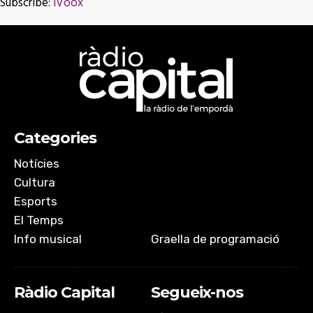
Subscribe:
iVoox
SHARE
iVoox
RSS FEED
LINK
EMBED
Categories
Notícies
Cultura
Esports
El Temps
Info musical
Graella de programació
Ràdio Capital
Segueix-nos