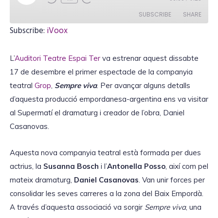
l
a
SUBSCRIBE
SHARE
y
E
Subscribe:
iVoox
p
i
SHARE
iVoox
s
o
L’
Auditori Teatre Espai Ter
va estrenar aquest dissabte
RSS FEED
d
LINK
e
17 de desembre el primer espectacle de la companyia
teatral
Grop
,
Sempre viva
. Per avançar alguns detalls
d’aquesta producció empordanesa-argentina ens va visitar
al Supermatí el dramaturg i creador de l’obra, Daniel
EMBED
Casanovas.
Aquesta nova companyia teatral està formada per dues
actrius, la
Susanna Bosch
i l’
Antonella Posso
, així com pel
mateix dramaturg,
Daniel Casanovas
. Van unir forces per
consolidar les seves carreres a la zona del Baix Empordà.
A través d’aquesta associació va sorgir
Sempre viva
, una