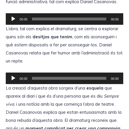
funció administrativa, tal com explica Daniel Casanovas.
R
00:00
00:00
e
L’obra, tal com explica el dramaturg, se centra a explorar
p
quins són els
desitjos que tenim
, com els aconseguim i
r
què estem disposats a fer per aconseguir-los. Daniel
o
Casanovas relata que fer humor amb l’administració és tot
d
un repte.
u
c
R
00:00
00:00
t
e
La creació d’aquesta obra sorgeix d’una
esquela
que
o
p
apareix al diari i que és d’una persona que es diu
Sempre
r
r
viva
, i una notícia amb la que comença l’obra de teatre.
d
o
Daniel Casanovas explica que estan entusiasmats amb la
'
d
bona rebuda d’aquesta obra. El dramaturg reconeix que
à
u
ara és un
moment complicat per crear una companyia