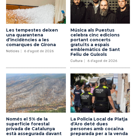
Les tempestes deixen
Música als Puestus
una quarantena
celebra cinc edicions
d’incidències a les
portant concerts
comarques de Girona
gratuïts a espais
emblemàtics de Sant
Notícies
6 d'agost de 2026
Feliu de Guíxols
Cultura
6 d'agost de 2026
Només el 5% de la
La Policia Local de Platja
superfície forestal
d’Aro deté dues
privada de Catalunya
persones amb cocaïna
està assegurada davant
preparada per a la venda