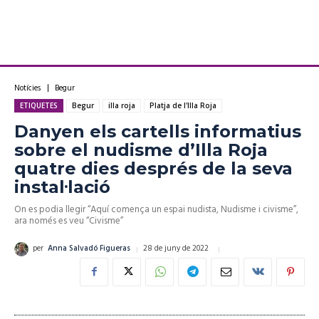
Notícies
Begur
ETIQUETES
Begur
illa roja
Platja de l'Illa Roja
Danyen els cartells informatius
sobre el nudisme d’Illa Roja
quatre dies després de la seva
instal·lació
On es podia llegir “Aquí comença un espai nudista, Nudisme i civisme”,
ara només es veu “Civisme”
28 de juny de 2022
per
Anna Salvadó Figueras