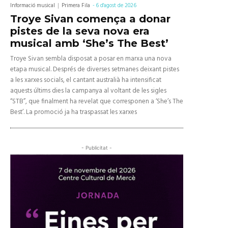
Informació musical
Primera Fila
-
6 d'agost de 2026
Troye Sivan comença a donar
pistes de la seva nova era
musical amb ‘She’s The Best’
Troye Sivan sembla disposat a posar en marxa una nova
etapa musical. Després de diverses setmanes deixant pistes
a les xarxes socials, el cantant australià ha intensificat
aquests últims dies la campanya al voltant de les sigles
“STB”, que finalment ha revelat que corresponen a ‘She’s The
Best’. La promoció ja ha traspassat les xarxes
- Publicitat -