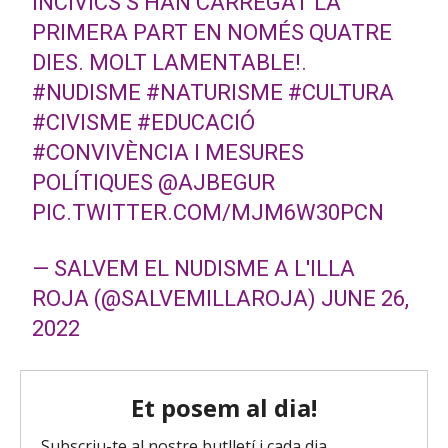
INCÍVICS S’HAN CARREGAT LA
PRIMERA PART EN NOMÉS QUATRE
DIES. MOLT LAMENTABLE!.
#NUDISME
#NATURISME
#CULTURA
#CIVISME
#EDUCACIÓ
#CONVIVÈNCIA
I MESURES
POLÍTIQUES
@AJBEGUR
PIC.TWITTER.COM/MJM6W30PCN
— SALVEM EL NUDISME A L'ILLA
ROJA (@SALVEMILLAROJA)
JUNE 26,
2022