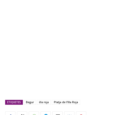
ETIQUETES
Begur
illa roja
Platja de l'Illa Roja