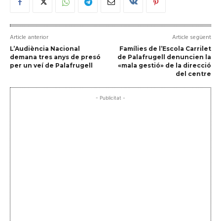
Article anterior
Article següent
L’Audiència Nacional
Famílies de l’Escola Carrilet
demana tres anys de presó
de Palafrugell denuncien la
per un veí de Palafrugell
«mala gestió» de la direcció
del centre
- Publicitat -