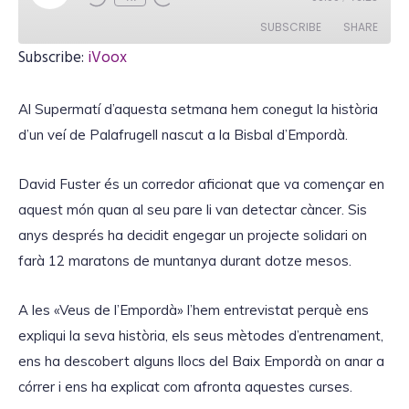
l
a
SUBSCRIBE
SHARE
y
E
Subscribe:
iVoox
p
i
SHARE
iVoox
s
o
Al Supermatí d’aquesta setmana hem conegut la història
RSS FEED
d
LINK
e
d’un veí de Palafrugell nascut a la Bisbal d’Empordà.
David Fuster és un corredor aficionat que va començar en
aquest món quan al seu pare li van detectar càncer. Sis
EMBED
anys després ha decidit engegar un projecte solidari on
farà 12 maratons de muntanya durant dotze mesos.
A les «Veus de l’Empordà» l’hem entrevistat perquè ens
expliqui la seva història, els seus mètodes d’entrenament,
ens ha descobert alguns llocs del Baix Empordà on anar a
córrer i ens ha explicat com afronta aquestes curses.