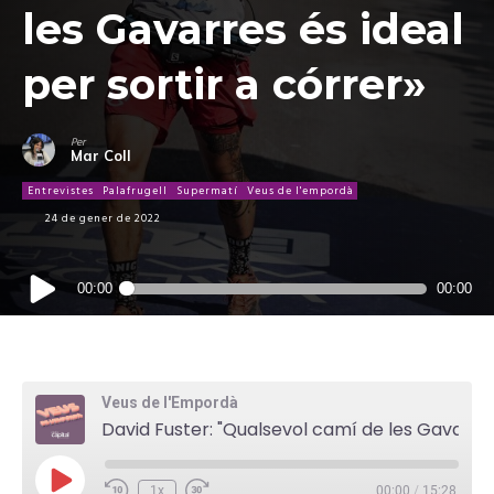
les Gavarres és ideal
per sortir a córrer»
Per
Mar Coll
Entrevistes
Palafrugell
Supermatí
Veus de l'empordà
24 de gener de 2022
Reproductor
00:00
00:00
d'àudio
Veus de l'Empordà
David Fuster: "Qualsevol camí de les Gavarres és ideal per sortir a córrer"
P
1x
00:00
/
15:28