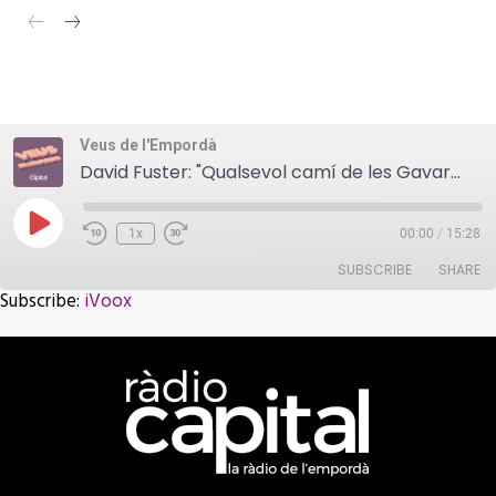
Veus de l'Empordà
David Fuster: "Qualsevol camí de les Gavarres és ideal per sortir a córrer"
Play
1x
00:00
/
15:28
Episode
SUBSCRIBE
SHARE
Subscribe:
iVoox
SHARE
iVoox
RSS FEED
LINK