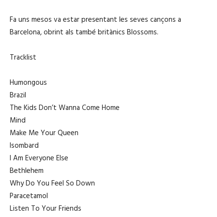
Fa uns mesos va estar presentant les seves cançons a
Barcelona, obrint als també britànics Blossoms.
Tracklist
Humongous
Brazil
The Kids Don’t Wanna Come Home
Mind
Make Me Your Queen
Isombard
I Am Everyone Else
Bethlehem
Why Do You Feel So Down
Paracetamol
Listen To Your Friends