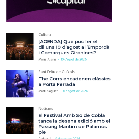
Cultura
[AGENDA] Què puc fer el
dilluns 10 d’agost a l’Empordà
i Comarques Gironines?
Maria Alsina
-
10 d'agost de 2026
Sant Feliu de Guíxols
The Corrs encadenen clàssics
a Porta Ferrada
Martí Saguer
-
10 d'agost de 2026
Notícies
El Festival Amb So de Cobla
tanca la desena edició amb el
Passeig Marítim de Palamós
ple
Redacció
-
9 d'agost de 2026