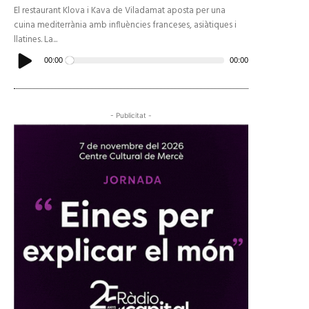
El restaurant Klova i Kava de Viladamat aposta per una
cuina mediterrània amb influències franceses, asiàtiques i
llatines. La...
Reproductor
d'àudio
00:00
00:00
- Publicitat -