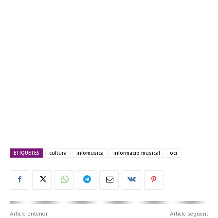
ETIQUETES
cultura
infomusica
informació musical
oci
Article anterior
Article següent