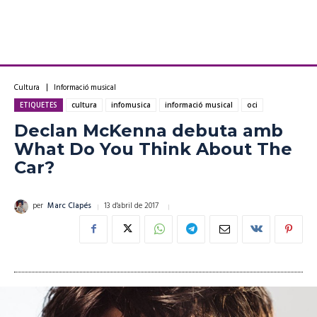
Cultura
Informació musical
ETIQUETES
cultura
infomusica
informació musical
oci
Declan McKenna debuta amb
What Do You Think About The
Car?
13 d'abril de 2017
per
Marc Clapés