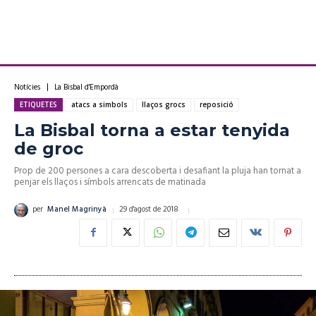
Notícies
La Bisbal d'Empordà
ETIQUETES
atacs a simbols
llaços grocs
reposició
La Bisbal torna a estar tenyida
de groc
Prop de 200 persones a cara descoberta i desafiant la pluja han tornat a
penjar els llaços i símbols arrencats de matinada
29 d'agost de 2018
per
Manel Magrinyà