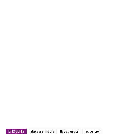
ETIQUETES
atacs a simbols
llaços grocs
reposició