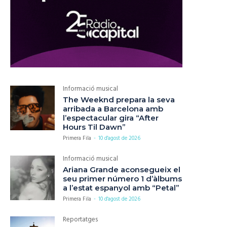
Informació musical
The Weeknd prepara la seva
arribada a Barcelona amb
l’espectacular gira “After
Hours Til Dawn”
Primera Fila
-
10 d'agost de 2026
Informació musical
Ariana Grande aconsegueix el
seu primer número 1 d’àlbums
a l’estat espanyol amb “Petal”
Primera Fila
-
10 d'agost de 2026
Reportatges