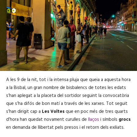
A les 9 de la nit, tot i la intensa pluja que queia a aquesta hora
a la Bisbal, un gran nombre de bisbalencs de totes les edats
s’han aplegat a la placeta del sortidor seguint la convocatòria
que s’ha difós de bon matí a través de les xarxes. Tot seguit
s’han dirigit cap a
Les Voltes
que en poc més de tres quarts
d’hora han quedat novament curulles de
llaços
i símbols
grocs
en demanda de llibertat pels presos i el retorn dels exiliats.