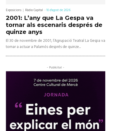
Exposicions
Ràdio Capital
-
10 d'agost de 2026
2001: L’any que La Gespa va
tornar als escenaris després de
quinze anys
El 30 de novembre de 2001, l’Agrupació Teatral La Gespa va
tornar a actuar a Palamós després de quinze...
- Publicitat -