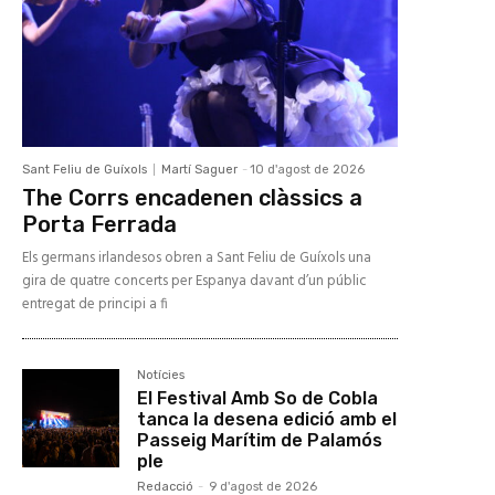
Sant Feliu de Guíxols
Martí Saguer
-
10 d'agost de 2026
The Corrs encadenen clàssics a
Porta Ferrada
Els germans irlandesos obren a Sant Feliu de Guíxols una
gira de quatre concerts per Espanya davant d’un públic
entregat de principi a fi
Notícies
El Festival Amb So de Cobla
tanca la desena edició amb el
Passeig Marítim de Palamós
ple
Redacció
-
9 d'agost de 2026