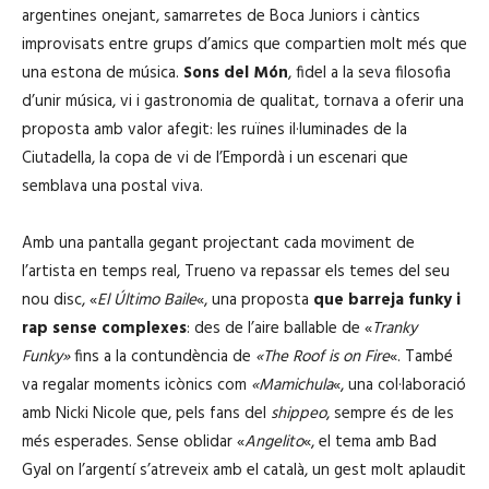
argentines onejant, samarretes de Boca Juniors i càntics
improvisats entre grups d’amics que compartien molt més que
una estona de música.
Sons del Món
, fidel a la seva filosofia
d’unir música, vi i gastronomia de qualitat, tornava a oferir una
proposta amb valor afegit: les ruïnes il·luminades de la
Ciutadella, la copa de vi de l’Empordà i un escenari que
semblava una postal viva.
Amb una pantalla gegant projectant cada moviment de
l’artista en temps real, Trueno va repassar els temes del seu
nou disc, «
El Último Baile
«, una proposta
que barreja funky i
rap sense complexes
: des de l’aire ballable de «
Tranky
Funky»
fins a la contundència de
«The Roof is on Fire
«. També
va regalar moments icònics com
«Mamichula
«, una col·laboració
amb Nicki Nicole que, pels fans del
shippeo
, sempre és de les
més esperades. Sense oblidar «
Angelito
«, el tema amb Bad
Gyal on l’argentí s’atreveix amb el català, un gest molt aplaudit