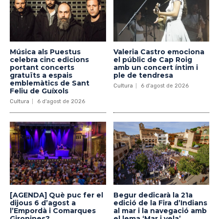
Música als Puestus
Valeria Castro emociona
celebra cinc edicions
el públic de Cap Roig
portant concerts
amb un concert íntim i
gratuïts a espais
ple de tendresa
emblemàtics de Sant
Cultura
6 d'agost de 2026
Feliu de Guíxols
Cultura
6 d'agost de 2026
[AGENDA] Què puc fer el
Begur dedicarà la 21a
dijous 6 d’agost a
edició de la Fira d’Indians
l’Empordà i Comarques
al mar i la navegació amb
Gironines?
el lema ‘Mar i vela’