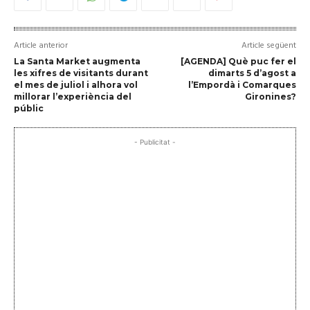
Article anterior
Article següent
La Santa Market augmenta
[AGENDA] Què puc fer el
les xifres de visitants durant
dimarts 5 d’agost a
el mes de juliol i alhora vol
l’Empordà i Comarques
millorar l’experiència del
Gironines?
públic
- Publicitat -