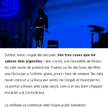
Futbol, mate i orgull del seu país.
Són tres coses que bé
sabem dels argentins.
I ahir a la nit, a la Ciutadella de Roses,
ho vam veure de primerà mà. Trueno va fer del Sons del Món
una festa per a tothom: grans, joves i fans de sempre. No calia
haver crescut a La Boca per sentir-ne l’orgull: el
freestyler
ho
va portar a Roses amb cada cançó, com si el seu barri s’hagués
instal·lat a la Costa Brava.
La vetllada va començar amb l’espai ja ple: banderes