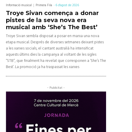
Informació musical
Primera Fila
-
6 d'agost de 2026
Troye Sivan comença a donar
pistes de la seva nova era
musical amb ‘She’s The Best’
Troye Sivan sembla disposat a posar en marxa una nova
etapa musical. Després de diverses setmanes deixant pistes
a les xarxes socials, el cantant australià ha intensificat
aquests últims dies la campanya al voltant de les sigles
“STB”, que finalment ha revelat que corresponen a ‘She’s The
Best’. La promoció ja ha traspassat les xarxes
- Publicitat -