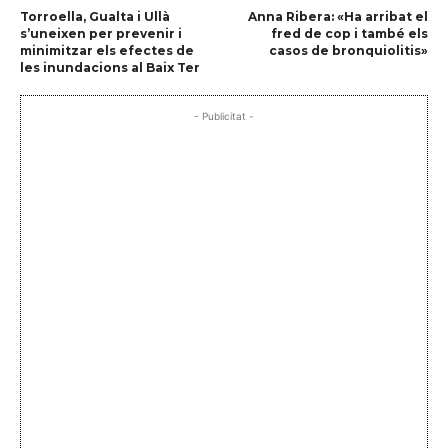
Torroella, Gualta i Ullà
Anna Ribera: «Ha arribat el
s’uneixen per prevenir i
fred de cop i també els
minimitzar els efectes de
casos de bronquiolitis»
les inundacions al Baix Ter
- Publicitat -