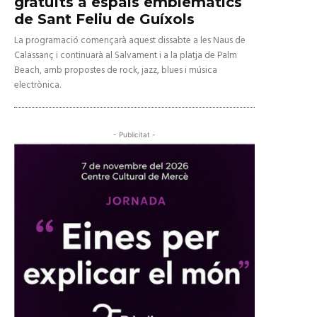
gratuïts a espais emblemàtics
de Sant Feliu de Guíxols
La programació començarà aquest dissabte a les Naus de
Calassanç i continuarà al Salvament i a la platja de Palm
Beach, amb propostes de rock, jazz, blues i música
electrònica.
- Publicitat -