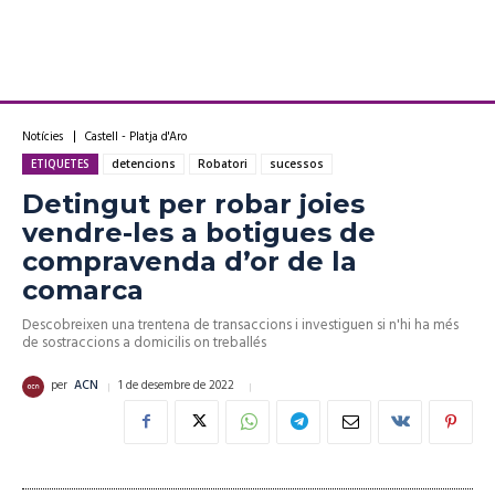
Notícies
Castell - Platja d'Aro
ETIQUETES
detencions
Robatori
sucessos
Detingut per robar joies
vendre-les a botigues de
compravenda d’or de la
comarca
Descobreixen una trentena de transaccions i investiguen si n'hi ha més
de sostraccions a domicilis on treballés
1 de desembre de 2022
per
ACN