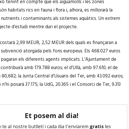
ixò tenint en compte que els aiguamolls i les zones
a
n
ón habitats rics en fauna i flora i, alhora, es millorarà la
i
t
 nutrients i contaminants als sistemes aquàtics. Un extrem
n
/
jecte d’estudi mentre duri el projecte.
c
c
r
a
 costarà 2,99 MEUR, 2,52 MEUR dels quals es finançaran a
e
p
a subvenció atorgada pels fons europeus. Els 468.027 euros
m
a
s pagaran els diferents agents implicats. L’Ajuntament de
e
v
 contribuirà amb 179.788 euros; el d’Ullà, amb 97.610; el de
n
a
 80,682; la Junta Central d’Usuaris del Ter, amb 43.092 euros;
t
l
 n’hi posarà 37.175; la UdG, 20.365 i el Consorci de Ter, 9.313
a
l
r
p
o
e
d
r
i
a
s
i