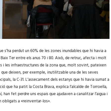
que s’ha perdut un 60% de les zones inundables que hi havia a
 Baix Ter entre els anus 70 i 80. Això, de retruc, afecta i molt
s i les infraestructures de la zona que, molt sovint, pateixen
 que deixen, per exemple, inutilitzable una de les seves
ncipals, la C-31. L’assecament dels estanys que hi havia sumat a
ció que ha patit la Costa Brava, explica l’alcalde de Torroella,
, han fet perdre uns espais que ajudaven a canalitzar l’aigua i
n obligats a «reinventar-los».