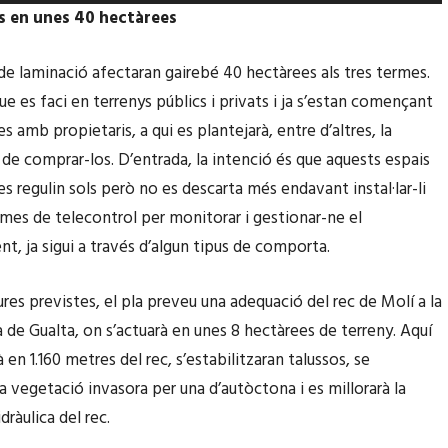
l
e
s en unes 40 hectàrees
e
u
s
s
de laminació afectaran gairebé 40 hectàrees als tres termes.
d
e
e es faci en terrenys públics i privats i ja s’estan començant
e
r
s amb propietaris, a qui es plantejarà, entre d’altres, la
f
v
t de comprar-los. D’entrada, la intenció és que aquests espais
l
i
s regulin sols però no es descarta més endavant instal·lar-li
e
r
emes de telecontrol per monitorar i gestionar-ne el
t
l
t, ja sigui a través d’algun tipus de comporta.
x
e
a
s
es previstes, el pla preveu una adequació del rec de Molí a la
c
t
 de Gualta, on s’actuarà en unes 8 hectàrees de terreny. Aquí
a
e
à en 1.160 metres del rec, s’estabilitzaran talussos, se
p
c
la vegetació invasora per una d’autòctona i es millorarà la
a
l
dràulica del rec.
m
e