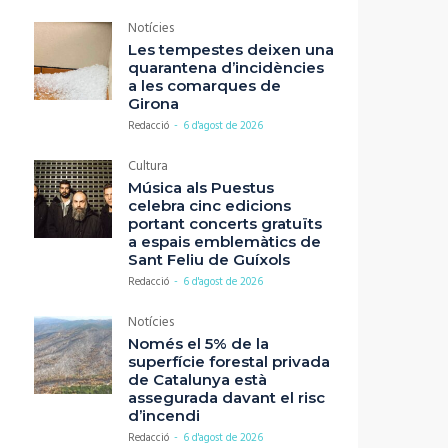
Notícies
Les tempestes deixen una
quarantena d’incidències
a les comarques de
Girona
Redacció
-
6 d'agost de 2026
Cultura
Música als Puestus
celebra cinc edicions
portant concerts gratuïts
a espais emblemàtics de
Sant Feliu de Guíxols
Redacció
-
6 d'agost de 2026
Notícies
Només el 5% de la
superfície forestal privada
de Catalunya està
assegurada davant el risc
d’incendi
Redacció
-
6 d'agost de 2026