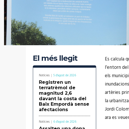
El més llegit
Es calcula 
l’entorn del
els municipi
Notícies
5 d'agost de 2026
Registren un
inundacions
terratrèmol de
artèries pri
magnitud 2,6
davant la costa del
la urbanitza
Baix Empordà sense
Jordi Colomí
afectacions
ara es veue
Notícies
6 d'agost de 2026
Assalten una dona