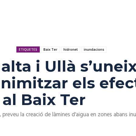
ETIQUETES
Baix Ter
hidronet
inundacions
à
alta i Ullà s’unei
nimitzar els efec
al Baix Ter
s, preveu la creació de làmines d'aigua en zones abans in