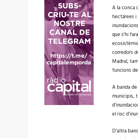
o
A la conca d
hectàrees i
inundacions
que s’hi fa
ecosistèmic
corredors de
Madral, tam
funcions del
A banda de 
municipis, t
d’inundacio
el risc d’in
D’altra ban