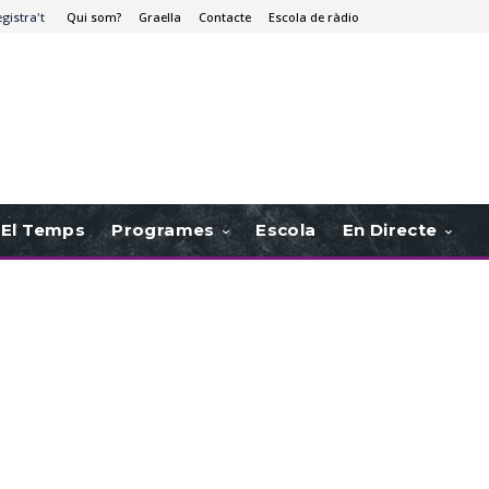
egistra't
Qui som?
Graella
Contacte
Escola de ràdio
El Temps
Programes
Escola
En Directe