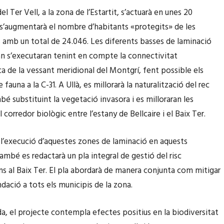
u
el Ter Vell, a la zona de l’Estartit, s’actuarà en unes 20
s
n
 s’augmentarà el nombre d’habitants «protegits» de les
d
t
 amb un total de 24.046. Les diferents basses de laminació
e
/
ran s’executaran tenint en compte la connectivitat
f
c
a de la vessant meridional del Montgrí, fent possible els
l
a
 fauna a la C-31. A Ullà, es millorarà la naturalització del rec
e
p
bé substituint la vegetació invasora i es milloraran les
t
a
 corredor biològic entre l’estany de Bellcaire i el Baix Ter.
x
v
a
a
l’execució d’aquestes zones de laminació en aquests
c
l
ambé es redactarà un pla integral de gestió del risc
a
l
ns al Baix Ter. El pla abordarà de manera conjunta com mitigar
p
p
undació a tots els municipis de la zona.
a
e
m
da, el projecte contempla efectes positius en la biodiversitat
r
u