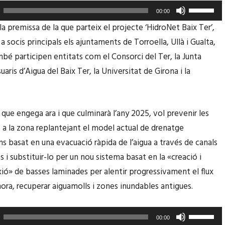
F
00:00
e
a premissa de la que parteix el projecte ‘HidroNet Baix Ter’,
u
 socis principals els ajuntaments de Torroella, Ullà i Gualta,
s
bé participen entitats com el Consorci del Ter, la Junta
e
uaris d’Aigua del Baix Ter, la Universitat de Girona i la
r
v
i
 que engega ara i que culminarà l’any 2025, vol prevenir les
r
 a la zona replantejant el model actual de drenatge
l
ns basat en una evacuació ràpida de l’aigua a través de canals
e
 i substituir-lo per un nou sistema basat en la «creació i
s
ió» de basses laminades per alentir progressivament el flux
t
lhora, recuperar aiguamolls i zones inundables antigues.
e
c
F
00:00