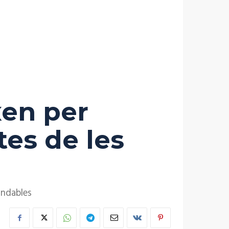
xen per
tes de les
undables