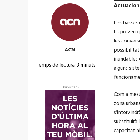
d
e
Actuacion
i
p
o
r
Les basses 
o
Es preveu qu
d
les converse
u
possibilita
ACN
c
inundables e
Temps de lectura:
3
minuts
t
alguns sist
o
funcionamen
r
- Publicitat -
d
Com a mesur
'
zona urbana
à
s’intervindr
u
substituirà 
d
capacitat hi
i