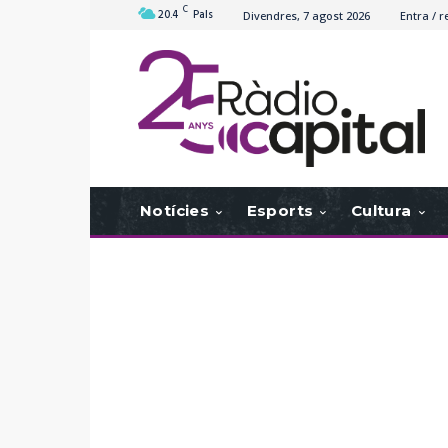
C
20.4
Pals
Divendres, 7 agost 2026
Entra / r
Notícies
Esports
Cultura