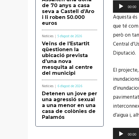
R
de 70 anys a casa
00:00
seva a Castell d’Aro
e
Aquesta és l
i li roben 50.000
p
euros
que té com a
r
però on tam
Notícies
5 d'agost de 2026
o
Central d’Us
Veïns de l’Estartit
d
qüestionen la
Diputació.
ubicació prevista
u
d’una nova
c
mesquita al centre
El projecte,
del municipi
t
inundacions
o
Notícies
6 d'agost de 2026
d’inundacio
r
Detenen un jove per
pavimentats
una agressió sexual
d
interconnex
a una menor en una
casa de colònies de
'
d’aigua i, a
Palamós
à
u
R
00:00