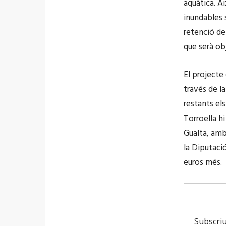
aquàtica. A
inundables s
retenció de
que serà ob
El projecte
través de l
restants el
Torroella hi
Gualta, amb
la Diputació
euros més.