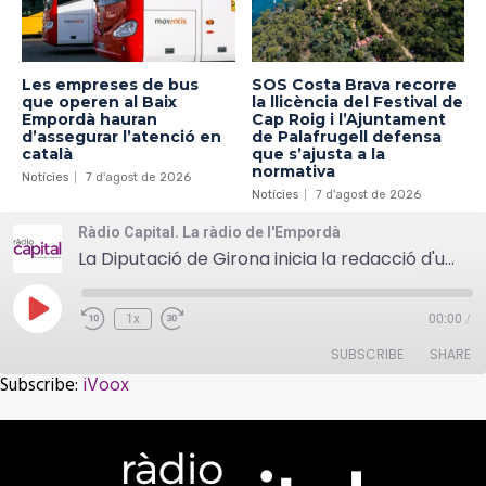
Les empreses de bus
SOS Costa Brava recorre
que operen al Baix
la llicència del Festival de
Empordà hauran
Cap Roig i l’Ajuntament
d’assegurar l’atenció en
de Palafrugell defensa
català
que s’ajusta a la
normativa
Notícies
7 d'agost de 2026
Notícies
7 d'agost de 2026
Ràdio Capital. La ràdio de l'Empordà
La Diputació de Girona inicia la redacció d'una estratègia d'emergència climàtica
Play
1x
00:00
/
Episode
SUBSCRIBE
SHARE
Subscribe:
iVoox
SHARE
iVoox
RSS FEED
LINK