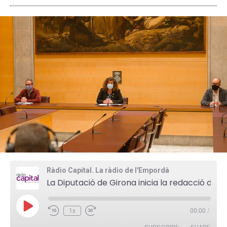
Ràdio Capital. La ràdio de l'Empordà
La Diputació de Girona inicia la redacció d'una estratègia d'emergència climàtica
P
1x
00:00
/
l
a