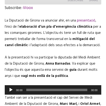
SUBSCRIBE
SHARE
y
E
Subscribe:
iVoox
p
i
SHARE
iVoox
s
La Diputació de Girona va anunciar ahir, en una
o
presentació
,
RSS FEED
d
LINK
l’inici de l’
elaboració d’un pla d’emergència climàtica
per a
e
les comarques gironines. L’objectiu és tenir un full de ruta que
permeti treballar de forma transversal en la
mitigació del
canvi climàtic
i l’adaptació dels seus efectes a la demarcació.
EMBED
A la presentació hi va participar la diputada del Medi Ambient
de la Diputació de Girona,
Anna Barnadas
. Va explicar que
l’objectiu és que aquesta eina serveixi de
guia
durant molts
anys i que
vagi més enllà de la política
.
R
00:00
00:00
e
També van ser a la presentació el cap del Servei de Medi
p
Ambient de la Diputació de Girona,
Marc Marí,
i
Oriol Armet
,