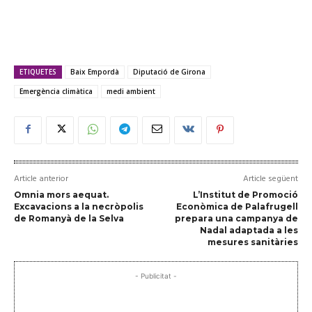
ETIQUETES
Baix Empordà
Diputació de Girona
Emergència climàtica
medi ambient
Article anterior
Article següent
Omnia mors aequat.
L’Institut de Promoció
Excavacions a la necròpolis
Econòmica de Palafrugell
de Romanyà de la Selva
prepara una campanya de
Nadal adaptada a les
mesures sanitàries
- Publicitat -