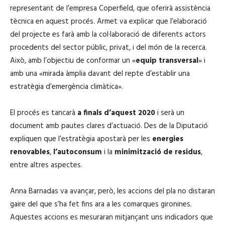
r
representant de l’empresa Coperfield, que oferirà assistència
o
tècnica en aquest procés. Armet va explicar que l’elaboració
d
del projecte es farà amb la col·laboració de diferents actors
u
procedents del sector públic, privat, i del món de la recerca.
c
Això, amb l’objectiu de conformar un «
equip transversal
» i
t
amb una «mirada àmplia davant del repte d’establir una
o
estratègia d’emergència climàtica».
r
d
El procés es tancarà
a finals d’aquest 2020
i serà un
'
document amb pautes clares d’actuació. Des de la Diputació
à
expliquen que l’estratègia apostarà per les
energies
u
renovables
,
l’autoconsum
i la
minimització de residus
,
d
entre altres aspectes.
i
o
Anna Barnadas va avançar, però, les accions del pla no distaran
gaire del que s’ha fet fins ara a les comarques gironines.
Aquestes accions es mesuraran mitjançant uns indicadors que