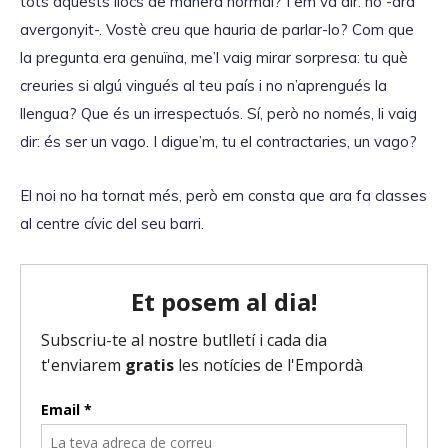
tots aquests llocs de manera normal? I em va dir: no -ara
avergonyit-. Vostè creu que hauria de parlar-lo? Com que
la pregunta era genuïna, me’l vaig mirar sorpresa: tu què
creuries si algú vingués al teu país i no n’aprengués la
llengua? Que és un irrespectuós. Sí, però no només, li vaig
dir: és ser un vago. I digue’m, tu el contractaries, un vago?
El noi no ha tornat més, però em consta que ara fa classes
al centre cívic del seu barri.