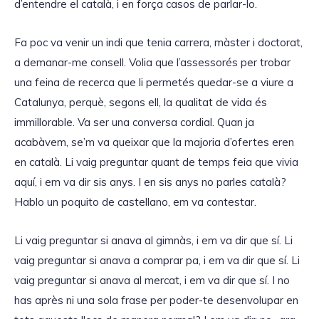
d’entendre el català, i en força casos de parlar-lo.
Fa poc va venir un indi que tenia carrera, màster i doctorat,
a demanar-me consell. Volia que l’assessorés per trobar
una feina de recerca que li permetés quedar-se a viure a
Catalunya, perquè, segons ell, la qualitat de vida és
immillorable. Va ser una conversa cordial. Quan ja
acabàvem, se’m va queixar que la majoria d’ofertes eren
en català. Li vaig preguntar quant de temps feia que vivia
aquí, i em va dir sis anys. I en sis anys no parles català?
Hablo un poquito de castellano, em va contestar.
Li vaig preguntar si anava al gimnàs, i em va dir que sí. Li
vaig preguntar si anava a comprar pa, i em va dir que sí. Li
vaig preguntar si anava al mercat, i em va dir que sí. I no
has après ni una sola frase per poder-te desenvolupar en