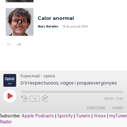
Calor anormal
Marc Bataller
-
18 de juny de 2026
Supermatí - opinió
D’irrespectuosos, vagos i poquesvergonyes
Play
1x
00:00
/
2:44
Episode
SUBSCRIBE
SHARE
Subscribe:
Apple Podcasts
|
Spotify
|
TuneIn
|
iVoox
|
myTuner
Radio
SHARE
Apple Podcasts
Spotify