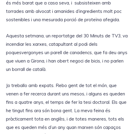
és més barat que a casa seva, i subsisteixen amb
torrades amb alvocat i amanides d’ingredients molt poc
sostenibles i una mesurada porció de proteïna afegida.
Aquesta setmana, un reportatge del 30 Minuts de TV3, va
incendiar les xarxes, catapultant al podi dels
poquesvergonyes un parell de canadencs, que fa deu anys
que viuen a Girona, i han obert negoci de bicis, i no parlen
un borrall de català.
Jo treballo amb expats. Rebo gent de tot el món, que
venen a fer recerca durant uns mesos, i alguns es queden
fins a quatre anys, el temps de fer la tesi doctoral. Els que
he tingut fins ara són bona gent. La meva feina és
pràcticament tota en anglès, i de totes maneres, tots els
que es queden més d’un any quan marxen són capaços