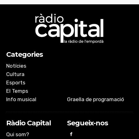
TuneIn
iVoox
LINK
myTuner Radio
RSS FEED
EMBED
Categories
Notícies
Cultura
Esports
El Temps
Info musical
Graella de programació
Ràdio Capital
Segueix-nos
Qui som?