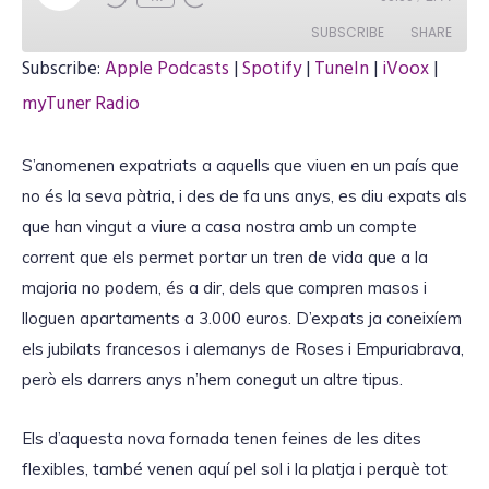
l
a
SUBSCRIBE
SHARE
y
E
Subscribe:
Apple Podcasts
|
Spotify
|
TuneIn
|
iVoox
|
p
i
SHARE
myTuner Radio
Apple Podcasts
Spotify
s
o
TuneIn
iVoox
d
LINK
e
S’anomenen expatriats a aquells que viuen en un país que
myTuner Radio
no és la seva pàtria, i des de fa uns anys, es diu expats als
RSS FEED
que han vingut a viure a casa nostra amb un compte
corrent que els permet portar un tren de vida que a la
EMBED
majoria no podem, és a dir, dels que compren masos i
lloguen apartaments a 3.000 euros. D’expats ja coneixíem
els jubilats francesos i alemanys de Roses i Empuriabrava,
però els darrers anys n’hem conegut un altre tipus.
Els d’aquesta nova fornada tenen feines de les dites
flexibles, també venen aquí pel sol i la platja i perquè tot