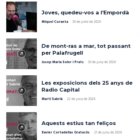
Joves, quedeu-vos a l’Empordà
Miquel Curanta
-
30 de juliol de 2026
De mont-ras a mar, tot passant
per Palafrugell
Josep Maria Soler i Prats
-
30 de juny de 2026
Les exposicions dels 25 anys de
Radio Capital
Martí Sabrià
-
22 de juny de 2026
Aquests estius tan feliços
Xavier Cortadellas Gratacós
-
21 de juny de 2026