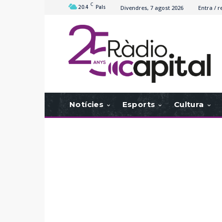
C
20.4
Pals
Divendres, 7 agost 2026
Entra / r
Notícies
Esports
Cultura