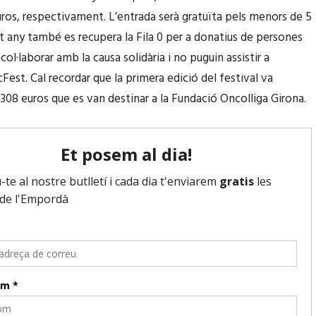
t
a
euros, respectivament. L’entrada serà gratuïta pels menors de 5
a
/
p
t any també es recupera la Fila 0 per a donatius de persones
l
c
a
col·laborar amb la causa solidària i no puguin assistir a
l
a
m
Fest. Cal recordar que la primera edició del festival va
p
p
u
.308 euros que es van destinar a la Fundació Oncolliga Girona.
e
a
n
r
v
t
a
a
/
i
l
c
n
l
a
c
p
p
r
e
a
e
r
v
m
a
a
e
i
l
n
n