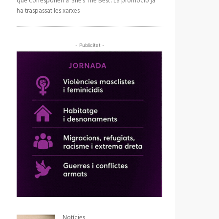
que corresponen a ‘She’s The Best’. La promoció ja
ha traspassat les xarxes
- Publicitat -
Notícies