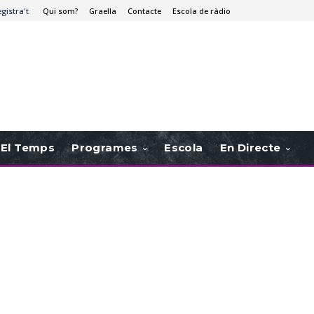
egistra't
Qui som?
Graella
Contacte
Escola de ràdio
El Temps
Programes
Escola
En Directe