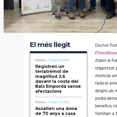
El més llegit
Doctor Prat
l’
OncoMusi
d’abril al Pa
Notícies
5 d'agost de 2026
Registren un
organitzat 
terratrèmol de
municipi am
magnitud 2,6
davant la costa del
l’edició ant
Baix Empordà sense
dirigits al
afectacions
podrà deman
Notícies
6 d'agost de 2026
beneficis ob
Assalten una dona
familiars a 
de 70 anys a casa