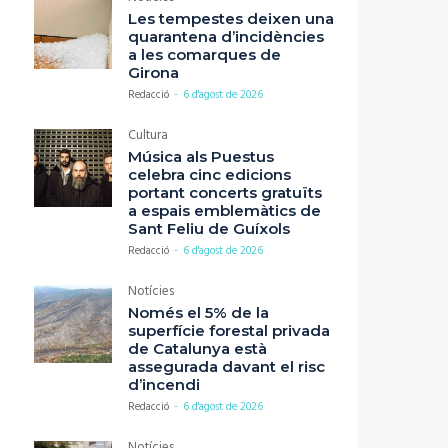
Les tempestes deixen una
quarantena d’incidències
a les comarques de
Girona
Redacció
-
6 d'agost de 2026
Cultura
Música als Puestus
celebra cinc edicions
portant concerts gratuïts
a espais emblemàtics de
Sant Feliu de Guíxols
Redacció
-
6 d'agost de 2026
Notícies
Només el 5% de la
superfície forestal privada
de Catalunya està
assegurada davant el risc
d’incendi
Redacció
-
6 d'agost de 2026
Notícies