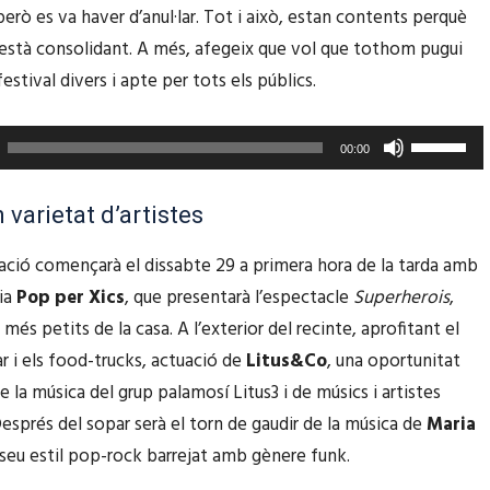
u
erò es va haver d’anul·lar. Tot i això, estan contents perquè
l
s
’està consolidant. A més, afegeix que vol que tothom pugui
e
e
festival divers i apte per tots els públics.
s
r
t
v
F
00:00
e
i
e
c
r
u
 varietat d’artistes
l
l
s
e
e
ció començarà el dissabte 29 a primera hora de la tarda amb
e
s
s
ia
Pop per Xics
, que presentarà l’espectacle
Superherois
,
r
d
t
més petits de la casa. A l’exterior del recinte, aprofitant el
v
e
e
ar i els food-trucks, actuació de
Litus&Co
, una oportunitat
i
f
c
e la música del grup palamosí Litus3 i de músics i artistes
r
l
l
Després del sopar serà el torn de gaudir de la música de
Maria
l
e
e
 seu estil pop-rock barrejat amb gènere funk.
e
t
s
s