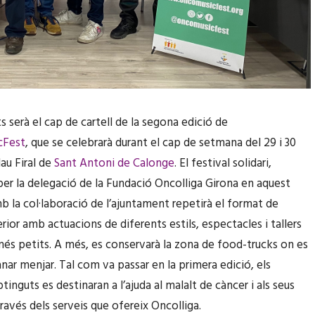
s serà el cap de cartell de la segona edició de
cFest
, que se celebrarà durant el cap de setmana del 29 i 30
lau Firal de
Sant Antoni de Calonge
. El festival solidari,
per la delegació de la Fundació Oncolliga Girona en aquest
b la col·laboració de l’ajuntament repetirà el format de
erior amb actuacions de diferents estils, espectacles i tallers
s més petits. A més, es conservarà la zona de food-trucks on es
ar menjar. Tal com va passar en la primera edició, els
tinguts es destinaran a l’ajuda al malalt de càncer i als seus
través dels serveis que ofereix Oncolliga.