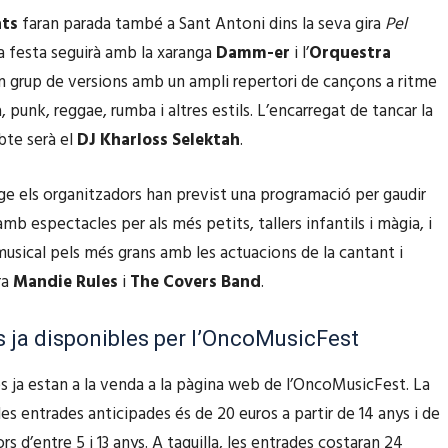
x
ats
faran parada també a Sant Antoni dins la seva gira
d
Pel
t
a
La festa seguirà amb la xaranga
Damm-er
i l’
Orquestra
e
e
c
un grup de versions amb un ampli repertori de cançons a ritme
f
c
a
, punk, reggae, rumba i altres estils. L’encarregat de tancar la
l
l
p
bte serà el
DJ Kharloss Selektah
.
e
e
a
t
s
m
e els organitzadors han previst una programació per gaudir
x
d
u
amb espectacles per als més petits, tallers infantils i màgia, i
a
e
n
usical pels més grans amb les actuacions de la cantant i
c
f
t
ra
Mandie Rules
i
The Covers Band
.
a
l
/
p
e
c
 ja disponibles per l’OncoMusicFest
a
t
a
m
x
s ja estan a la venda a la pàgina web de l’OncoMusicFest. La
p
u
a
es entrades anticipades és de 20 euros a partir de 14 anys i de
a
n
c
s d’entre 5 i 13 anys. A taquilla, les entrades costaran 24
v