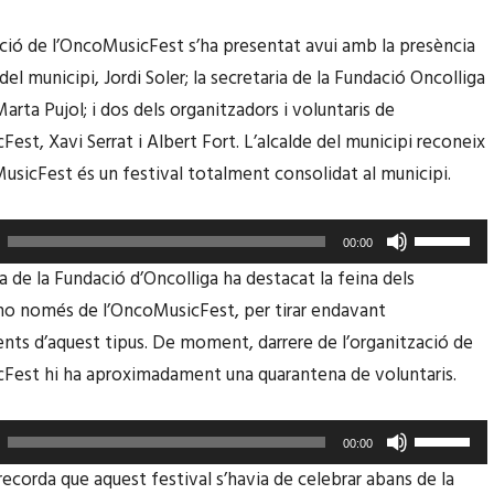
ció de l’OncoMusicFest s’ha presentat avui amb la presència
 del municipi, Jordi Soler; la secretaria de la Fundació Oncolliga
arta Pujol; i dos dels organitzadors i voluntaris de
est, Xavi Serrat i Albert Fort. L’alcalde del municipi reconeix
usicFest és un festival totalment consolidat al municipi.
F
00:00
e
a de la Fundació d’Oncolliga ha destacat la feina dels
u
 no només de l’OncoMusicFest, per tirar endavant
s
ts d’aquest tipus. De moment, darrere de l’organització de
e
Fest hi ha aproximadament una quarantena de voluntaris.
r
v
F
00:00
i
e
recorda que aquest festival s’havia de celebrar abans de la
r