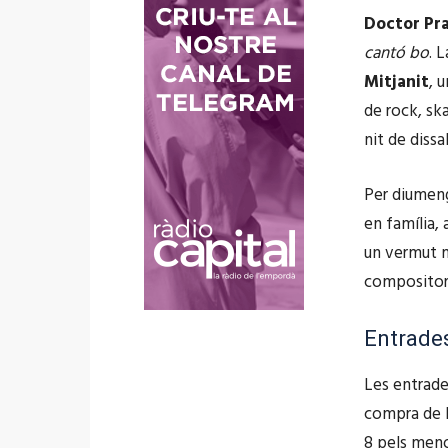
Doctor Pr
'
cantó bo
. 
à
Mitjanit
, 
u
de rock, ska
d
nit de dissa
i
o
Per diumeng
en família, 
un vermut m
composito
Entrades
Les entrade
compra de l
8 pels menor