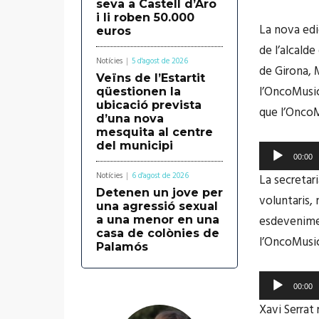
seva a Castell d’Aro
i li roben 50.000
La nova edi
euros
de l’alcalde
Notícies
5 d'agost de 2026
de Girona, M
Veïns de l’Estartit
l’OncoMusicF
qüestionen la
ubicació prevista
que l’OncoM
d’una nova
mesquita al centre
del municipi
R
00:00
e
Notícies
6 d'agost de 2026
La secretari
p
Detenen un jove per
voluntaris,
una agressió sexual
r
esdevenimen
a una menor en una
o
casa de colònies de
l’OncoMusic
Palamós
d
u
R
00:00
c
e
Xavi Serrat 
t