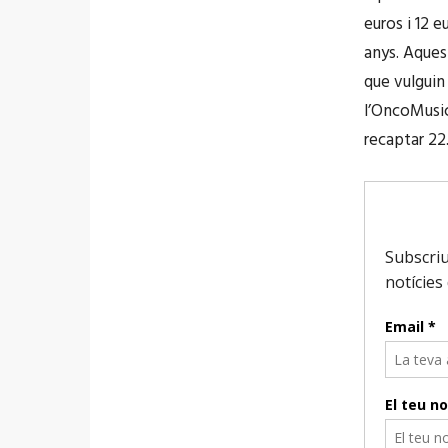
euros i 12 
anys. Aques
que vulguin 
l’OncoMusic
recaptar 22