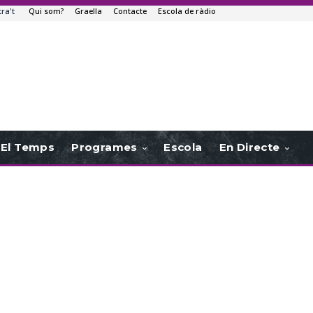
tra't
Qui som?
Graella
Contacte
Escola de ràdio
El Temps
Programes
Escola
En Directe