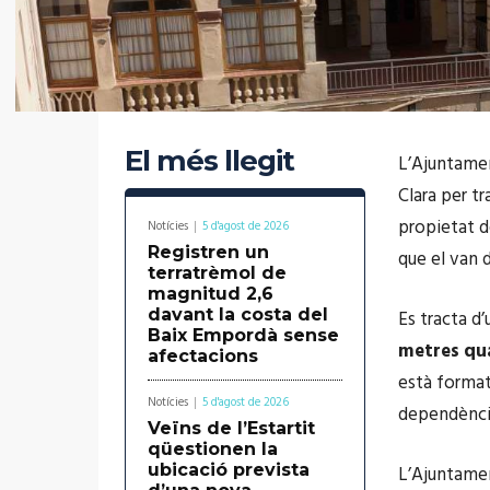
El més llegit
L’Ajuntamen
Clara per t
propietat d
Notícies
5 d'agost de 2026
Registren un
que el van d
terratrèmol de
magnitud 2,6
davant la costa del
Es tracta d
Baix Empordà sense
metres qu
afectacions
està format
Notícies
5 d'agost de 2026
dependèncie
Veïns de l’Estartit
qüestionen la
ubicació prevista
L’Ajuntamen