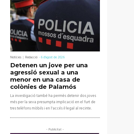
Notícies
Redacció
-
6 d'agost de 2026
Detenen un jove per una
agressió sexual a una
menor en una casa de
colònies de Palamós
La investigació també ha permès detenir dos joves
més per la seva presumpta implicació en el furt de
tres telèfons mòbils i en l'accés il·legal al recinte.
- Publicitat -