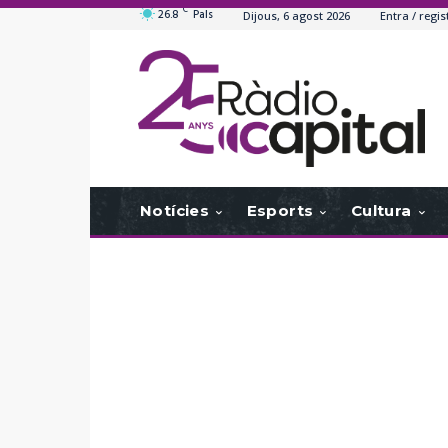
C
26.8
Pals
Dijous, 6 agost 2026
Entra / regis
Notícies
Esports
Cultura