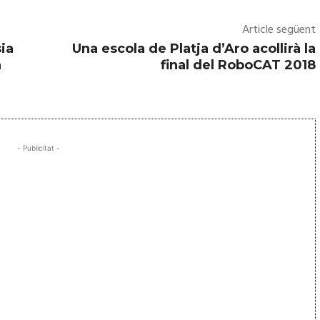
Article següent
sia
Una escola de Platja d’Aro acollirà la
n
final del RoboCAT 2018
- Publicitat -