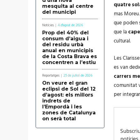
d’una nova
quatre sol
mesquita al centre
del municipi
mas Moreu. 
que poden s
Notícies
4 d'agost de 2026
que la
cape
Prop del 40% del
consum d’aigua i
cultural.
del residu urbà
anual en municipis
de la Costa Brava es
Les Clarisse
concentren a l’estiu
es van dedi
carrers me
Reportatges
25 de juliol de 2026
On veure el gran
comunitat v
eclipsi de Sol del 12
per integrar
d’agost: els millors
indrets de
l’Empordà i les
zones de Catalunya
on serà total