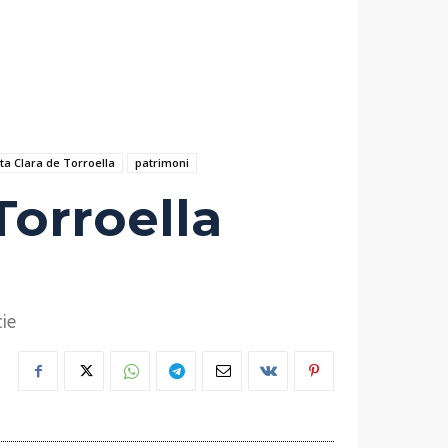
ta Clara de Torroella
patrimoni
Torroella
cie