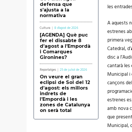
defensa que
les entrades
s’ajusta a la
normativa
A aquests n
Cultura
8 d'agost de 2026
estrenes ab
[AGENDA] Què puc
primera vega
fer el dissabte 8
d’agost a l’Empordà
Catedral, d’
i Comarques
disc a l’Aud
Gironines?
cantarà les 
Reportatges
25 de juliol de 2026
Municipal i
On veure el gran
cançons del
eclipsi de Sol del 12
d’agost: els millors
programació
indrets de
estrenes es
l’Empordà i les
zones de Catalunya
amb nova co
on serà total
que present
Municipal, 