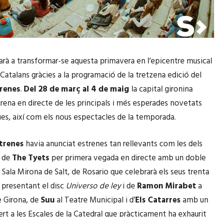
arà a transformar-se aquesta primavera en l’epicentre musical
 Catalans gràcies a la programació de la tretzena edició del
trenes
.
Del 28 de març al 4 de maig
la capital gironina
strena en directe de les principals i més esperades novetats
ues, així com els nous espectacles de la temporada.
trenes
havia anunciat estrenes tan rellevants com les dels
s de
The Tyets
per primera vegada en directe amb un doble
 Sala Mirona de Salt, de Rosario que celebrarà els seus trenta
s presentant el disc
Universo de ley
i de
Ramon Mirabet
a
e Girona, de
Suu
al Teatre Municipal i d’
Els Catarres
amb un
rt a les Escales de la Catedral que pràcticament ha exhaurit