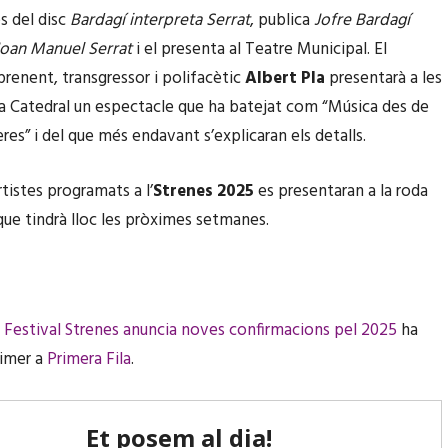
s del disc
Bardagí interpreta Serrat
, publica
Jofre Bardagí
Joan Manuel Serrat
i el presenta al Teatre Municipal. El
renent, transgressor i polifacètic
Albert Pla
presentarà a les
la Catedral un espectacle que ha batejat com “Música des de
res” i del que més endavant s’explicaran els detalls.
rtistes programats a l’
Strenes 2025
es presentaran a la roda
ue tindrà lloc les pròximes setmanes.
l Festival Strenes anuncia noves confirmacions pel 2025
ha
rimer a
Primera Fila
.