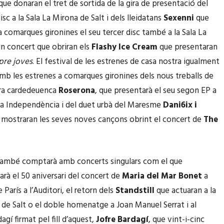
 que donaran el tret de sortida de la gira de presentació del
sc a la Sala La Mirona de Salt i dels lleidatans
Sexenni
que
a comarques gironines el seu tercer disc també a la Sala La
n concert que obriran els
Flashy Ice Cream
que presentaran
re joves
. El festival de les estrenes de casa nostra igualment
b les estrenes a comarques gironines dels nous treballs de
ora cardedeuenca
Roserona
, que presentarà el seu segon EP a
 la Independència i del duet urbà del Maresme
Dani6ix i
e mostraran les seves noves cançons obrint el concert de
The
ambé comptarà amb concerts singulars com el que
 el 50 aniversari del concert de
Maria del Mar Bonet
a
 París a l’Auditori, el retorn dels
Standstill
que actuaran a la
 de Salt o el doble homenatge a Joan Manuel Serrat i al
gí firmat pel fill d’aquest,
Jofre Bardagí
, que vint-i-cinc