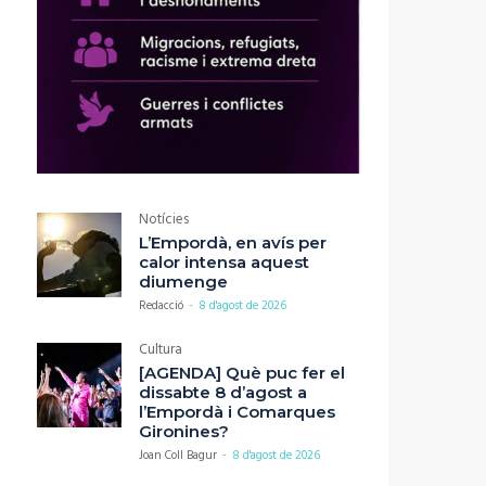
Notícies
L’Empordà, en avís per
calor intensa aquest
diumenge
Redacció
-
8 d'agost de 2026
Cultura
[AGENDA] Què puc fer el
dissabte 8 d’agost a
l’Empordà i Comarques
Gironines?
Joan Coll Bagur
-
8 d'agost de 2026