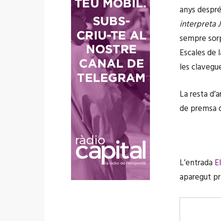
anys despré
interpreta 
sempre sorp
Escales de 
les clavegue
La resta d’a
de premsa q
L’entrada
E
aparegut p