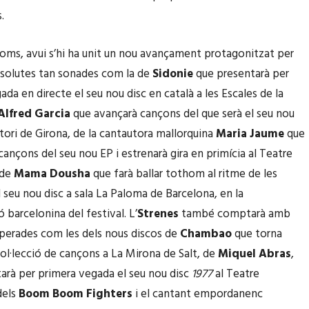
.
oms, avui s’hi ha unit un nou avançament protagonitzat per
solutes tan sonades com la de
Sidonie
que presentarà per
da en directe el seu nou disc en català a les Escales de la
Alfred Garcia
que avançarà cançons del que serà el seu nou
itori de Girona, de la cantautora mallorquina
Maria Jaume
que
cançons del seu nou EP i estrenarà gira en primícia al Teatre
 de
Mama Dousha
que farà ballar tothom al ritme de les
 seu nou disc a sala La Paloma de Barcelona, en la
 barcelonina del festival. L’
Strenes
també comptarà amb
perades com les dels nous discos de
Chambao
que torna
l·lecció de cançons a La Mirona de Salt, de
Miquel Abras
,
arà per primera vegada el seu nou disc
1977
al Teatre
dels
Boom Boom Fighters
i el cantant empordanenc