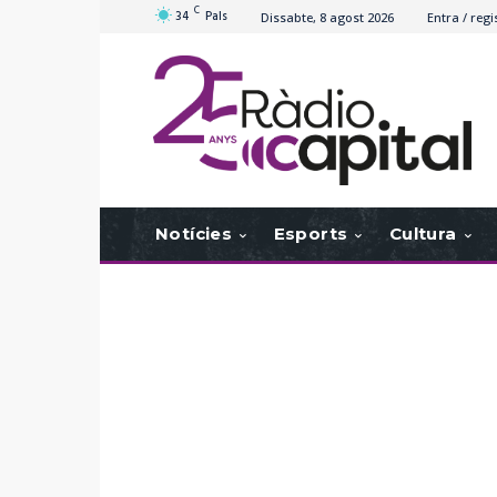
C
34
Pals
Dissabte, 8 agost 2026
Entra / regi
Notícies
Esports
Cultura