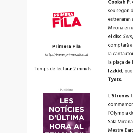
Cookah P
,
seu segon di
estrenaran 
Mirona en u
el disc
Semp
comptarà am
Primera Fila
la cantaut
http://www.primerafila.cat
la plaça de
Temps de lectura:
2
minuts
Izzkid
, qu
Tyets
.
- Publicitat -
L’
Strenes
t
commemorarà
l’Olympia de
Sala Mirona
Mestre Barda