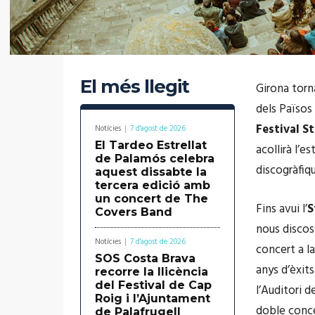
El més llegit
Girona torn
dels Països
Festival S
Notícies
7 d'agost de 2026
El Tardeo Estrellat
acollirà l’e
de Palamós celebra
discogràfiq
aquest dissabte la
tercera edició amb
un concert de The
Fins avui l’
S
Covers Band
nous disco
Notícies
7 d'agost de 2026
concert a la
SOS Costa Brava
anys d’èxit
recorre la llicència
del Festival de Cap
l’Auditori d
Roig i l’Ajuntament
doble conce
de Palafrugell