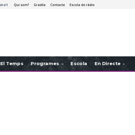
stra't
Qui som?
Graella
Contacte
Escola de ràdio
El Temps
Programes
Escola
En Directe