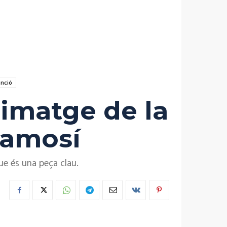
nció
 imatge de la
lamosí
ue és una peça clau.