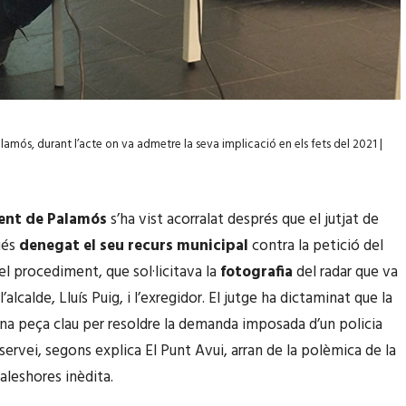
lamós, durant l’acte on va admetre la seva implicació en els fets del 2021 |
ent de Palamós
s’ha vist acorralat després que el jutjat de
ués
denegat el seu recurs municipal
contra la petició del
el procediment, que sol·licitava la
fotografia
del radar que va
l’alcalde, Lluís Puig, i l’exregidor. El jutge ha dictaminat que la
na peça clau per resoldre la demanda imposada d’un policia
servei, segons explica El Punt Avui, arran de la polèmica de la
aleshores inèdita.