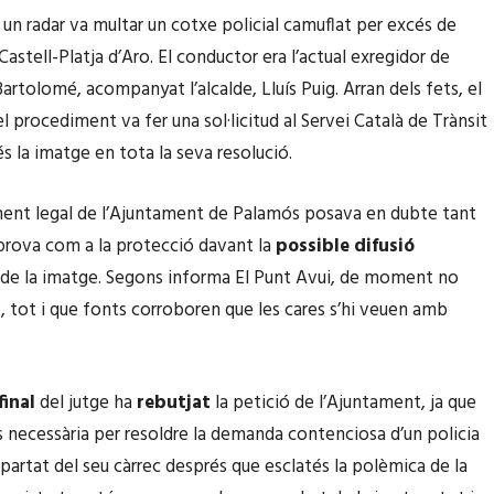
 un radar va multar un cotxe policial camuflat per excés de
Castell-Platja d’Aro. El conductor era l’actual exregidor de
Bartolomé
, acompanyat l’alcalde, Lluís Puig. Arran dels fets, el
l procediment va fer una sol·licitud al Servei Català de Trànsit
és la imatge en tota la seva resolució.
ent legal de l’Ajuntament de Palamós posava en dubte tant
a prova com a la protecció davant la
possible difusió
de la imatge. Segons informa El Punt Avui, de moment no
t, tot i que fonts corroboren que les cares s’hi veuen amb
final
del jutge ha
rebutjat
la petició de l’Ajuntament, ja que
s necessària per resoldre la demanda contenciosa d’un policia
apartat del seu càrrec després que esclatés la polèmica de la