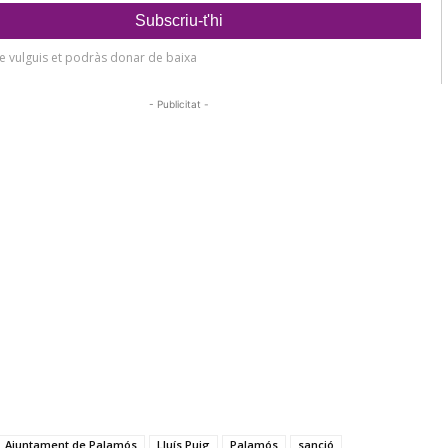
- Publicitat -
Ajuntament de Palamós
Lluís Puig
Palamós
sanció