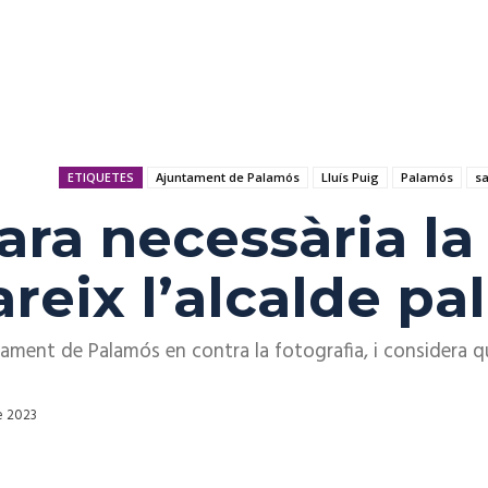
ETIQUETES
Ajuntament de Palamós
Lluís Puig
Palamós
sa
lara necessària la
reix l’alcalde pa
ntament de Palamós en contra la fotografia, i considera q
e 2023