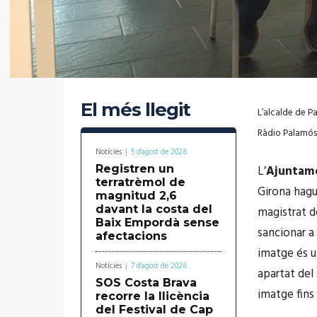
El més llegit
L’alcalde de Pa
Ràdio Palamós
Notícies
5 d'agost de 2026
Registren un
L’
Ajuntam
terratrèmol de
Girona hag
magnitud 2,6
davant la costa del
magistrat d
Baix Empordà sense
sancionar a 
afectacions
imatge és u
Notícies
7 d'agost de 2026
apartat del 
SOS Costa Brava
imatge fins 
recorre la llicència
del Festival de Cap