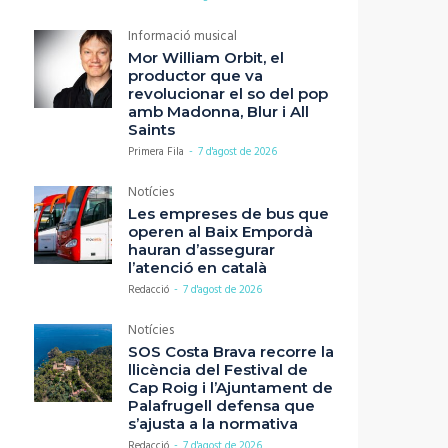
Informació musical
Mor William Orbit, el
productor que va
revolucionar el so del pop
amb Madonna, Blur i All
Saints
Primera Fila
-
7 d'agost de 2026
Notícies
Les empreses de bus que
operen al Baix Empordà
hauran d’assegurar
l’atenció en català
Redacció
-
7 d'agost de 2026
Notícies
SOS Costa Brava recorre la
llicència del Festival de
Cap Roig i l’Ajuntament de
Palafrugell defensa que
s’ajusta a la normativa
Redacció
-
7 d'agost de 2026