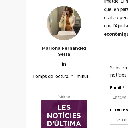
imatge. El 
que, en para
civils o pen
que l’Ajunt
econòmique
Mariona Fernández
Serra
Temps de lectura:
< 1
minut
- Publicitat -