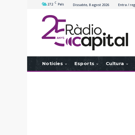
C
27.2
Pals
Dissabte, 8 agost 2026
Entra / reg
Notícies
Esports
Cultura