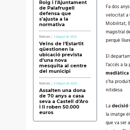
Roig i l’Ajuntament
Fa dos anys
de Palafrugell
defensa que
velocitat a 
s’ajusta a la
Mobilitat,
normativa
magistral de
Notícies
5 d'agost de 2026
perquè lliur
Veïns de l’Estartit
qüestionen la
ubicació prevista
El departam
d’una nova
l’accés a l
mesquita al centre
del municipi
mediàtica
s’ha produï
Notícies
6 d'agost de 2026
nitidesa.
Assalten una dona
de 70 anys a casa
seva a Castell d’Aro
La
decisió 
i li roben 50.000
euros
la imatge é
que va ser 