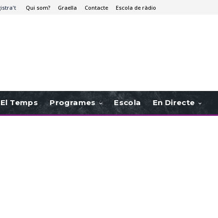
istra't
Qui som?
Graella
Contacte
Escola de ràdio
El Temps
Programes
Escola
En Directe