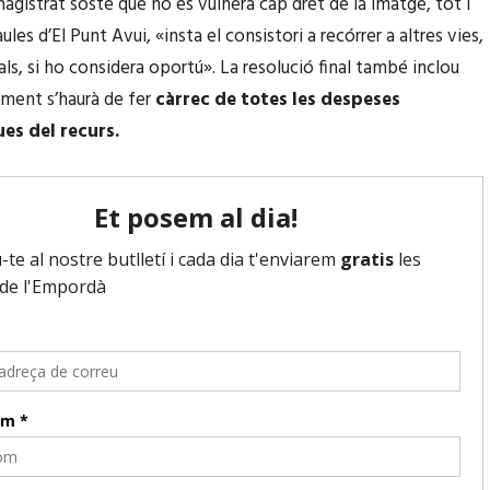
magistrat sosté que no es vulnera cap dret de la imatge, tot i
ules d’El Punt Avui, «insta el consistori a recórrer a altres vies,
als, si ho considera oportú». La resolució final també inclou
ament s’haurà de fer
càrrec de totes les despeses
s del recurs.