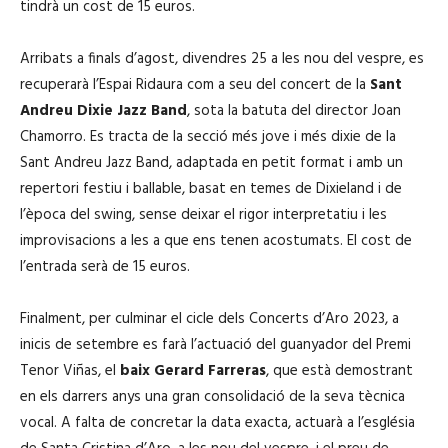
tindrà un cost de 15 euros.
Arribats a finals d’agost, divendres 25 a les nou del vespre, es
recuperarà l’Espai Ridaura com a seu del concert de la
Sant
Andreu Dixie Jazz Band
, sota la batuta del director Joan
Chamorro. Es tracta de la secció més jove i més dixie de la
Sant Andreu Jazz Band, adaptada en petit format i amb un
repertori festiu i ballable, basat en temes de Dixieland i de
l’època del swing, sense deixar el rigor interpretatiu i les
improvisacions a les a que ens tenen acostumats. El cost de
l’entrada serà de 15 euros.
Finalment, per culminar el cicle dels Concerts d’Aro 2023, a
inicis de setembre es farà l’actuació del guanyador del Premi
Tenor Viñas, el
baix
Gerard Farreras
, que està demostrant
en els darrers anys una gran consolidació de la seva tècnica
vocal. A falta de concretar la data exacta, actuarà a l’església