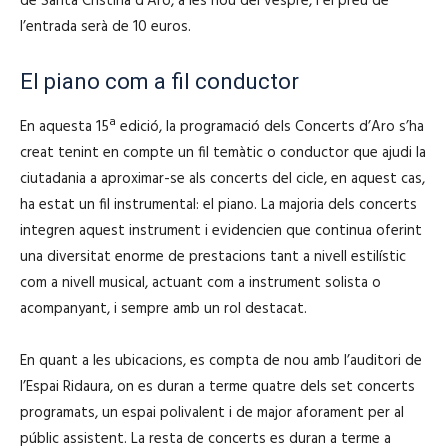
de Santa Cristina d’Aro, a les nou del vespre, i el preu de
l’entrada serà de 10 euros.
El piano com a fil conductor
En aquesta 15ª edició, la programació dels Concerts d’Aro s’ha
creat tenint en compte un fil temàtic o conductor que ajudi la
ciutadania a aproximar-se als concerts del cicle, en aquest cas,
ha estat un fil instrumental: el piano. La majoria dels concerts
integren aquest instrument i evidencien que continua oferint
una diversitat enorme de prestacions tant a nivell estilístic
com a nivell musical, actuant com a instrument solista o
acompanyant, i sempre amb un rol destacat.
En quant a les ubicacions, es compta de nou amb l’auditori de
l’Espai Ridaura, on es duran a terme quatre dels set concerts
programats, un espai polivalent i de major aforament per al
públic assistent. La resta de concerts es duran a terme a