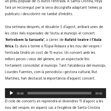
un preu popular de 15 euros l’entrada. A Santa Cristina, Peya
farà un recorregut per la seva discografia adaptant temes ja
publicats i descobrint-ne també d’inèdits.
Una setmana després, el dissabte 5 d’agost, arribarà unes de
les cites més esperades de l’estiu al municipi: el concert
‘
Retrobem la Sarsuela’
, a càrrec de
Rafató teatre i l’Aula
lírica
. Es durà a terme a l’Espai Ridaura a les nou del vespre i
l’entrada tindrà un cost de 15 euros. Un concert amb les
millors peces i veus del gènere, en un espectacle líric
fortament consolidat al municipi. Tant l’alcaldessa del municipi,
Lourdes Fuentes, com la periodista i gestora cultural, Rut
Martínez, han destacat la importància d’aquest concert.
R
00:00
00:00
e
El cicle de concerts es reprendrà el divendres 11 d’agost a les
p
nou del vespre, en aquest cas a l’església de Santa Cristina
r