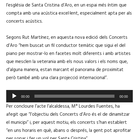
l’església de Santa Cristina d’Aro, en un espai més íntim que
compta amb una acústica excel·lent, especialment apta per als
concerts acústics.
Segons Rut Martínez, en aquesta nova edició dels Concerts
d’Aro “hem buscat un fil conductor temàtic que sigui el del
piano per mostrar-lo en facetes molt diferents i amb artistes
que mesclen la veterania amb els nous valors i els noms que,
d’alguna manera, estan marcant el panorama de proximitat
però també amb una clara projecció internacional”.
R
00:00
00:00
e
Per concloure l’acte l’alcaldessa, Mª Lourdes Fuentes, ha
p
afegit que “l’objectiu dels Concerts d’Aro és el de dinamitzar
r
el municipi” i, per aquest motiu, els concerts s’han establert
o
“en uns horaris en què, abans o després, la gent pot aprofitar
d
per sopar i fer un vol per Santa Cristina”.