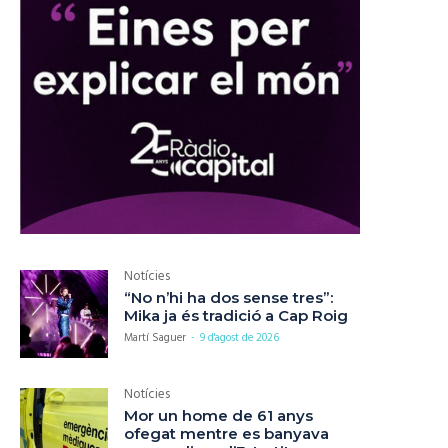
Notícies
“No n’hi ha dos sense tres”:
Mika ja és tradició a Cap Roig
Martí Saguer
-
9 d'agost de 2026
Notícies
Mor un home de 61 anys
ofegat mentre es banyava