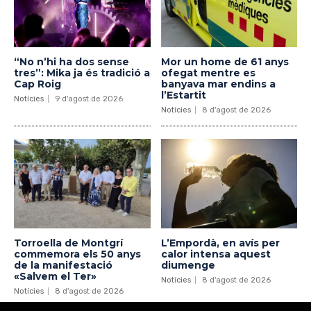
“No n’hi ha dos sense
Mor un home de 61 anys
tres”: Mika ja és tradició a
ofegat mentre es
Cap Roig
banyava mar endins a
l’Estartit
Notícies
9 d'agost de 2026
Notícies
8 d'agost de 2026
Torroella de Montgrí
L’Empordà, en avís per
commemora els 50 anys
calor intensa aquest
de la manifestació
diumenge
«Salvem el Ter»
Notícies
8 d'agost de 2026
Notícies
8 d'agost de 2026