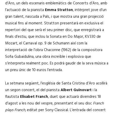
d’Aro, un dels escenaris emblemàtics de Concerts d’Aro, amb
o
l’actuació de la pianista
Emma Stratton
, intèrpret jove d’un
d
gran talent, nascuda a Pals, i que mostra una gran projecció
u
musical fins al moment. Stratton presentarà en exclusiva el
c
repertori del que serà el seu primer disc, que enregistrarà a
t
finals d’estiu, que inclou la Sonata en Do Major, KV330 de
o
Mozart, el Carnaval op. 9 de Schumann així com la
r
interpretació de l’obra Chaconne (1962) de la compositora
d
Sofia Gubaidulina, una obra increïble i explosiva que
'
s’interpreta realment poc. Es podrà gaudir de la seva música a
à
un preu únic de 10 euros l’entrada.
u
d
La setmana següent, l’església de Santa Cristina d’Aro acollirà
i
un segon concert, el del pianista
Albert Guinovart
i la
o
flautista
Elisabet Franch
, duet que actuarà divendres 18
d’agost a les nou del vespre, presentant el seu disc
Franch
plays Franch
, editat per Sony Classical. L’entrada del concert