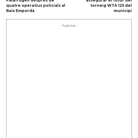
Palafrugell després de
assegurar el futur del
quatre operatius policials al
torneig WTA 125 del
Baix Empordà
municipi
- Publicitat -