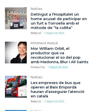
Notícies
Detingut a l’Hospitalet un
home acusat de participar en
un furt a Torroella amb el
mètode de “la collita”
Redacció
-
7 d'agost de 2026
Informació musical
Mor William Orbit, el
productor que va
revolucionar el so del pop
amb Madonna, Blur i All Saints
Primera Fila
-
7 d'agost de 2026
Notícies
Les empreses de bus que
operen al Baix Empordà
hauran d’assegurar l’atenció
en català
Redacció
-
7 d'agost de 2026