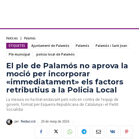
Notícies
Palamós
ETIQUETES
Ajuntament de Palamós
Palamós
Palamós i Sant Joan
Ple municipal
policia local de Palamós
El ple de Palamós no aprova la
moció per incorporar
«immediatament» els factors
retributius a la Policia Local
La mesura no ha tirat endavant pels vots en contra de l'equip de
govern, format per Esquerra Republicana de Catalunya i el Partit
Socialista
20 de maig de 2026
per
Redacció