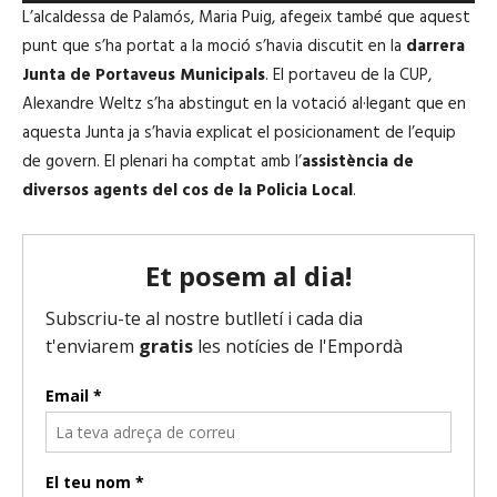
e
d
L’alcaldessa de Palamós, Maria Puig, afegeix també que aquest
p
'
punt que s’ha portat a la moció s’havia discutit en la
darrera
r
à
Junta de Portaveus Municipals
. El portaveu de la CUP,
o
u
Alexandre Weltz s’ha abstingut en la votació al·legant que en
d
d
aquesta Junta ja s’havia explicat el posicionament de l’equip
u
i
de govern. El plenari ha comptat amb l’
assistència de
c
o
diversos agents del cos de la Policia Local
.
t
o
r
d
'
à
u
d
i
o