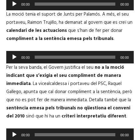
R
00:00
00:00
e
La moció tenia el suport de Junts per Palamós. A més, el seu
p
portaveu, Raimon Trujillo, ha demanat al govern que es creï un
r
calendari de les actuacions
que s’han de fer per donar
o
compliment a la sentència emesa pels tribunals
.
d
u
R
c
00:00
00:00
e
t
Per la seva banda, el Govern justifica el seu
no a la moció
p
o
indicant que s’exigia el seu compliment de manera
r
r
immediata
. La vicealcaldessa i portaveu del PSC, Raquel
o
d
Gallego, apunta que cal donar compliment a la sentència, però
d
'
que no es pot fer de manera immediata. Detalla també que la
u
à
sentència emesa pels tribunals no qüestiona el conveni
c
u
del 2010
sinó que hi ha un
criteri interpretatiu diferent
.
t
d
o
i
R
r
00:00
00:00
o