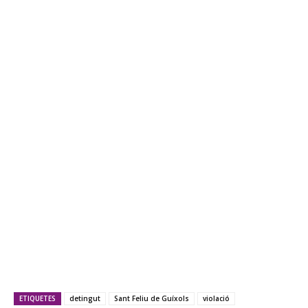
ETIQUETES
detingut
Sant Feliu de Guíxols
violació