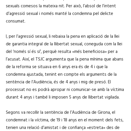
sexuals comesos la mateixa nit. Per això, l’absol de l’intent
d’agressió sexual i només manté la condemna pel delicte
consumat.
I, per l’agressió sexual, li rebaixa la pena en aplicació de la llei
de garantia integral de la llibertat sexual, coneguda com la llei
del ‘només sí és sí’, perquè resulta «més beneficiosa» per a
l’acusat. Així, el TSJC argumenta que la pena mínima que abans
de la reforma se situava en 6 anys era és de 4 i que la
condemna ajustada, tenint en compte els arguments de la
sentència de l’Audiència, és de 4 anys i mig de presó. El
processat no es podrà apropar ni comunicar-se amb la víctima
durant 4 anys i també li imposen 5 anys de llibertat vigilada.
Segons va recollir la sentència de l’Audiència de Girona, el
condemnat i la víctima, de 19 i 18 anys en el moment dels fets,
tenien una relació d’amistat i de confiança «estreta» des de