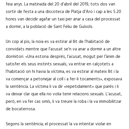
feia anys. La matinada del 20 d’abril del 2019, tots dos van
sortir de festa a una discoteca de Platja d’Aro i cap a les 5.20
hores van decidir agafar un taxi per anar a casa del processat
a dormir, a la població de Sant Feliu de Guíxols.
Un cop al pis, la noia es va estirar al llit de l’habitació de
convidats mentre que l’acusat se’n va anar a dormir a un altre
dormitori. «Una estona després, l’acusat, mogut per l’ànim de
satisfer els seus instints sexuals, va entrar en calçotets a
l’habitació on hi havia la víctima, es va estirar al mateix llit i la
va començar a petonejar al coll i a fer-li tocaments», exposava
la sentència. La víctima li va dir «repetidament» que parés i li
va deixar clar que ella no volia tenir relacions sexuals. L’acusat,
però, en va fer cas omís, li va treure la roba i la va immobilitzar
de bocaterrosa.
Segons la sentència, el processat la va intentar violar en