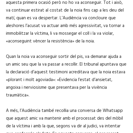
aquesta primera ocasió però no ho va aconseguir. Tot i això,
va continuar estirat al costat de la noia fins cap a les deu del
matí, quan es va despertar. L’Audiència va concloure que
aleshores l’acusat va actuar amb més agressivitat, va tornar a
immobilitzar la víctima, li va mossegar el coll i la va violar,
«aconseguint vèncer la resistència» de la noia.
Quan la noia va aconseguir sortir del pis, va demanar ajuda a
un amic seu que la va passar a recollir. El tribunal apuntava que
la declaració d’aquest testimoni acreditava que la noia estava
«plorant i molt agoviada»: «Evidencia l’estat d’ansietat,
angoixa i nerviosisme que presentava per la vivència
traumàtica».
A més, l’Audiència també recollia una conversa de Whatsapp
que aquest amic va mantenir amb el processat des del mòbil
de la víctima i amb la que, segons va dir al judici, va intentar