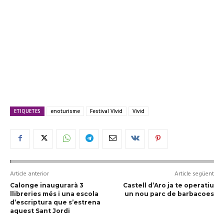
ETIQUETES
enoturisme
Festival Vívid
Vivid
Article anterior
Article següent
Calonge inaugurarà 3
Castell d’Aro ja te operatiu
llibreries més i una escola
un nou parc de barbacoes
d’escriptura que s’estrena
aquest Sant Jordi