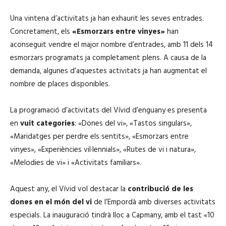
Una vintena d’activitats ja han exhaurit les seves entrades.
Concretament, els
«Esmorzars entre vinyes»
han
aconseguit vendre el major nombre d’entrades, amb 11 dels 14
esmorzars programats ja completament plens. A causa de la
demanda, algunes d’aquestes activitats ja han augmentat el
nombre de places disponibles.
La programació d’activitats del Vívid d’enguany es presenta
en
vuit categories
: «Dones del vi», «Tastos singulars»,
«Maridatges per perdre els sentits», «Esmorzars entre
vinyes», «Experiències vil·lennials», «Rutes de vi i natura»,
«Melodies de vi» i «Activitats familiars».
Aquest any, el Vívid vol destacar la
contribució de les
dones en el món del vi
de l’Empordà amb diverses activitats
especials. La inauguració tindrà lloc a Capmany, amb el tast «10