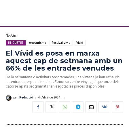
Notícies
ETIQUETES
enoturisme
Festival Vívid
Vivid
El Vívid es posa en marxa
aquest cap de setmana amb un
66% de les entrades venudes
De la seixantena d’activitats programades, una vintena ja han exhaurit
les entrades, especialment els Esmorzars entre vinyes, ja que onze dels
catorze àpats programats han esgotat les places disponibles
4 d'abril de 2024
per
Redacció