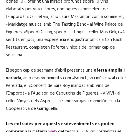
dones 10», oferint una mirada profunda sobre 10 vins
elaborats per viticultores, enòlogues i sommeliers de
l’Empordà. «Dalí i el vi», amb Laura Masramon com a sommelier,
«Maridatge musical amb The Tasting Band» al Wine Palace de
Figueres, «Speed Dating, speed tasting» al celler Mas Geli, i «4
sentits en joc», una experiència enogastronòmica a Can Bach
Restaurant, completen l’oferta vinícola del primer cap de
setmana.
El segon cap de setmana d’abril presenta una
oferta àmplia i
variada
, amb esdeveniments com «Brunch, vi i música» al celler
Perelada, el «Concert de Sara Roy maridat amb vins de
l’Empordà» a l’Auditori de Caputxins de Figueres, «VIVIVI» al
celler Vinyes dels Aspres, i l’»Esmorzar gastrovimelòdic» a la
Cooperativa de Garriguella.
Les entrades per aquests esdeveniments es poden
comprar
a la mateixa
web
del festival. El Vívid l’organitza el