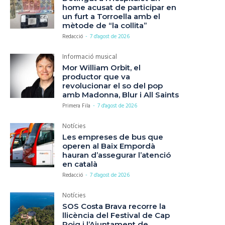
home acusat de participar en
un furt a Torroella amb el
mètode de “la collita”
Redacció
-
7 d'agost de 2026
Informació musical
Mor William Orbit, el
productor que va
revolucionar el so del pop
amb Madonna, Blur i All Saints
Primera Fila
-
7 d'agost de 2026
Notícies
Les empreses de bus que
operen al Baix Empordà
hauran d’assegurar l’atenció
en català
Redacció
-
7 d'agost de 2026
Notícies
SOS Costa Brava recorre la
llicència del Festival de Cap
Roig i l’Ajuntament de