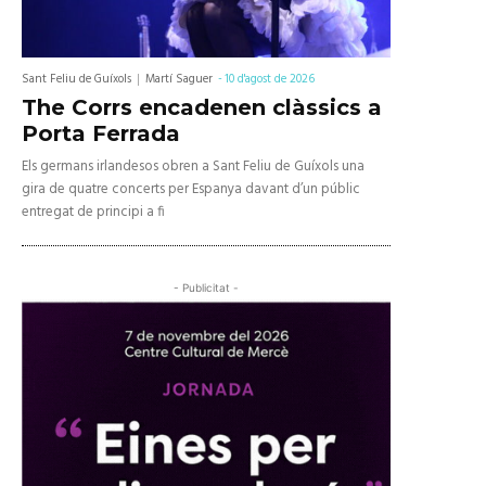
Sant Feliu de Guíxols
Martí Saguer
-
10 d'agost de 2026
The Corrs encadenen clàssics a
Porta Ferrada
Els germans irlandesos obren a Sant Feliu de Guíxols una
gira de quatre concerts per Espanya davant d’un públic
entregat de principi a fi
- Publicitat -