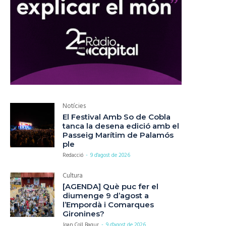
Notícies
El Festival Amb So de Cobla
tanca la desena edició amb el
Passeig Marítim de Palamós
ple
Redacció
-
9 d'agost de 2026
Cultura
[AGENDA] Què puc fer el
diumenge 9 d’agost a
l’Empordà i Comarques
Gironines?
Joan Coll Bagur
-
9 d'agost de 2026