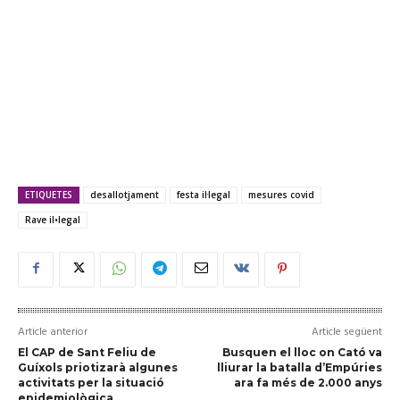
ETIQUETES
desallotjament
festa il·legal
mesures covid
Rave il•legal
Article anterior
Article següent
El CAP de Sant Feliu de
Busquen el lloc on Cató va
Guíxols priotizarà algunes
lliurar la batalla d’Empúries
activitats per la situació
ara fa més de 2.000 anys
epidemiològica