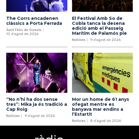
The Corrs encadenen
El Festival Amb So de
clàssics a Porta Ferrada
Cobla tanca la desena
edició amb el Passeig
Sant Feliu de Guíxols
Marítim de Palamós ple
10 d'agost de 2026
Notícies
9 d'agost de 2026
“No n’hi ha dos sense
Mor un home de 61 anys
tres”: Mika ja és tradició a
ofegat mentre es
Cap Roig
banyava mar endins a
l’Estartit
Notícies
9 d'agost de 2026
Notícies
8 d'agost de 2026