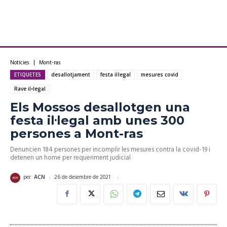
Notícies
Mont-ras
ETIQUETES
desallotjament
festa il·legal
mesures covid
Rave il•legal
Els Mossos desallotgen una
festa il·legal amb unes 300
persones a Mont-ras
Denuncien 184 persones per incomplir les mesures contra la covid-19 i
detenen un home per requeriment judicial
26 de desembre de 2021
per
ACN