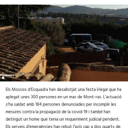
Els Mossos d’Esquadra han desallotjat una festa il·legal que ha
aplegat unes 300 persones en un mas de Mont-ras. L’actuació
s’ha saldat amb 184 persones denunciades per incomplir les
mesures contra la propagació de la covid-19 i també han
detingut un home que tenia un requeriment judicial pendent.
Els serveis d’emergències han rebut l’avís cap a dos quarts de