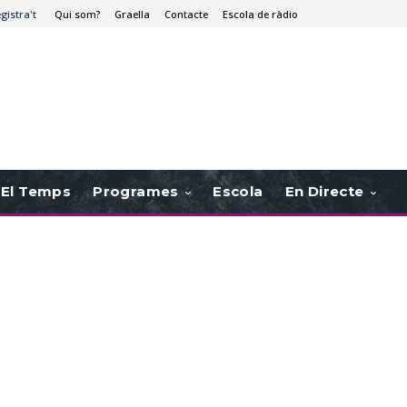
egistra't
Qui som?
Graella
Contacte
Escola de ràdio
El Temps
Programes
Escola
En Directe