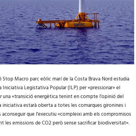
ó Stop Macro parc eòlic marí de la Costa Brava Nord estudia
 Iniciativa Legistativa Popular (ILP) per «pressionar» el
r una «transició energètica tenint en compte l’opinió del
La iniciativa estarà oberta a totes les comarques gironines i
és aconseguir que l’executiu «compleixi amb els compromisos
nt les emissions de CO2 però sense sacrificar biodiversitat».