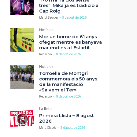
tres”: Mika ja és tradició a
Cap Roig
Martí Saguer
-
9 d'agost de 2026
Notícies
Mor un home de 61 anys
ofegat mentre es banyava
mar endins a l’Estartit
Redacció
-
8 d'agost de 2026
Notícies
Torroella de Montgrí
commemora els 50 anys
de la manifestació
«Salvem el Ter»
Redacció
-
8 d'agost de 2026
La llista
Primera Llista – 8 agost
2026
Marc Clapés
-
8 d'agost de 2026