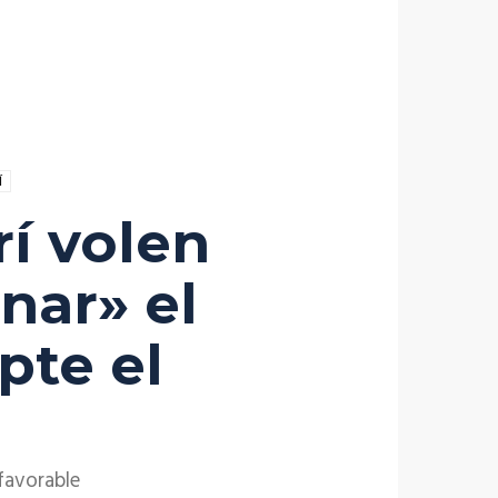
Í
rí volen
nar» el
pte el
 favorable