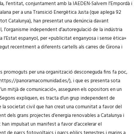
da, l’entitat, conjuntament amb la IAEDEN-Salvem l’Empordà i
talana per a una Transició Energètica Justa (que aplega 92
 tot Catalunya), han presentat una denúncia davant
, l’organisme independent d’autoregulació de la indústria
 a l’Estat espanyol, per «publicitat enganyosa i sense ètica»
egut recentment a diferents cartells als carres de Girona i
s promoguts per una organització desconeguda fins fa poc,
ttps://panoramacomunidad.es/), i que es presenta sota
d’un mitjà de comunicació», asseguren els opositors en un
Segons expliquen, es tracta d’un grup independent de
 la societat civil que han creat una comunitat a favor del
t dels grans projectes d’energia renovables a Catalunya i
han impulsat un manifest a favor d’accelerar el
t de parcs fotovoltaics i parcs eòlics terrestres i marins a