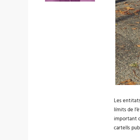
Les entitat
límits de l
important c
cartells publ