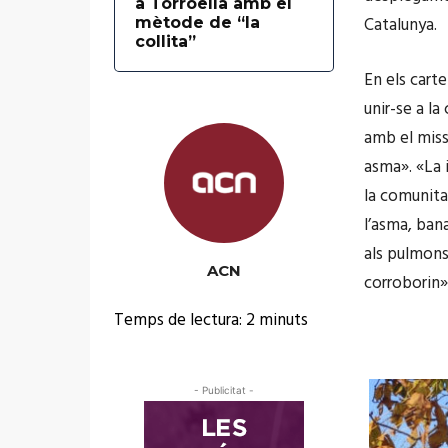
a Torroella amb el
Catalunya.
mètode de “la
collita”
En els carte
unir-se a l
amb el miss
asma». «La 
la comunita
l’asma, ban
als pulmons.
ACN
corroborin»,
Temps de lectura:
2
minuts
- Publicitat -