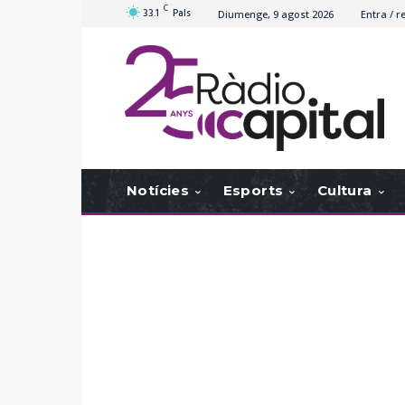
C
33.1
Pals
Diumenge, 9 agost 2026
Entra / r
Notícies
Esports
Cultura