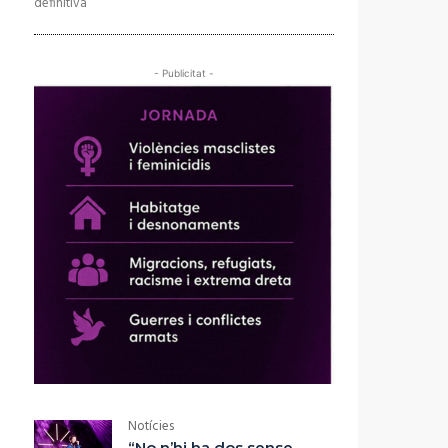
definitiva
- Publicitat -
Notícies
“No n’hi ha dos sense