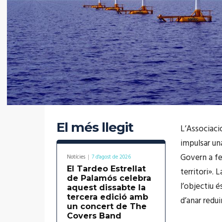
El més llegit
L’Associaci
impulsar una
Govern a fe
Notícies
7 d'agost de 2026
El Tardeo Estrellat
territori». 
de Palamós celebra
l’objectiu 
aquest dissabte la
tercera edició amb
d’anar redui
un concert de The
Covers Band