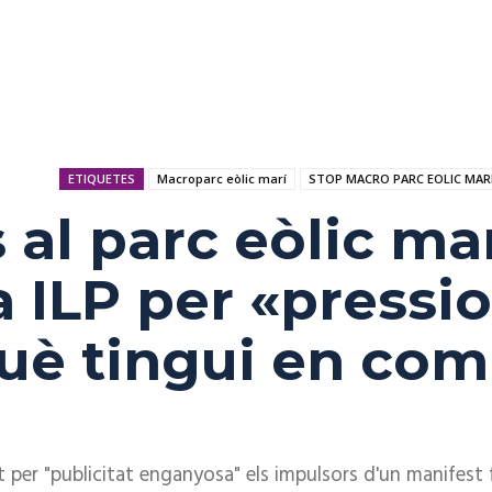
ETIQUETES
Macroparc eòlic marí
STOP MACRO PARC EOLIC MAR
 al parc eòlic ma
 ILP per «pressio
uè tingui en com
t per "publicitat enganyosa" els impulsors d'un manifest