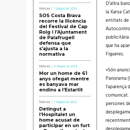
D’altra ban
Notícies
7 d'agost de 2026
la Xarxa Ca
SOS Costa Brava
entitats de
recorre la llicència
del Festival de Cap
Autocontrol
Roig i l’Ajuntament
publicitària
de Palafrugell
defensa que
que ha apar
s’ajusta a la
Figueres.
normativa
Notícies
8 d'agost de 2026
«Són anunci
Mor un home de 61
Panorama (h
anys ofegat mentre
es banyava mar
l’aparença 
endins a l’Estartit
comunicat. 
Notícies
7 d'agost de 2026
persones de
Detingut a
desplegamen
l’Hospitalet un
recentment 
home acusat de
participar en un furt
desplegamen