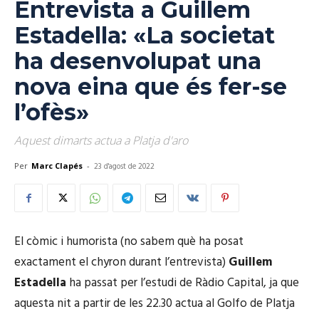
Entrevista a Guillem
Estadella: «La societat
ha desenvolupat una
nova eina que és fer-se
l’ofès»
Aquest dimarts actua a Platja d'aro
Per
Marc Clapés
-
23 d'agost de 2022
El còmic i humorista (no sabem què ha posat
exactament el chyron durant l’entrevista)
Guillem
Estadella
ha passat per l’estudi de Ràdio Capital, ja que
aquesta nit a partir de les 22.30 actua al Golfo de Platja