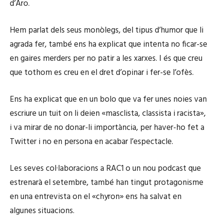
d’Aro.
Hem parlat dels seus monòlegs, del tipus d’humor que li
agrada fer, també ens ha explicat que intenta no ficar-se
en gaires merders per no patir a les xarxes. I és que creu
que tothom es creu en el dret d’opinar i fer-se l’ofès.
Ens ha explicat que en un bolo que va fer unes noies van
escriure un tuit on li deien «masclista, classista i racista»,
i va mirar de no donar-li importància, per haver-ho fet a
Twitter i no en persona en acabar l’espectacle.
Les seves col·laboracions a RAC1 o un nou podcast que
estrenarà el setembre, també han tingut protagonisme
en una entrevista on el «chyron» ens ha salvat en
algunes situacions.