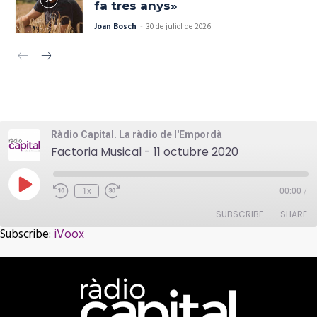
fa tres anys»
Joan Bosch
-
30 de juliol de 2026
Ràdio Capital. La ràdio de l'Empordà
Factoria Musical - 11 octubre 2020
Play
1x
00:00
/
Episode
SUBSCRIBE
SHARE
Subscribe:
iVoox
SHARE
iVoox
RSS FEED
LINK