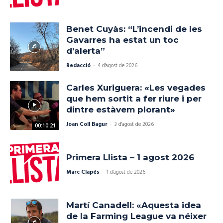
Benet Cuyàs: “L’incendi de les
Gavarres ha estat un toc
d’alerta”
Redacció
-
4 d'agost de 2026
Carles Xuriguera: «Les vegades
que hem sortit a fer riure i per
dintre estàvem plorant»
Joan Coll Bagur
-
3 d'agost de 2026
00:10:21
Primera Llista – 1 agost 2026
Marc Clapés
-
1 d'agost de 2026
Martí Canadell: «Aquesta idea
de la Farming League va néixer