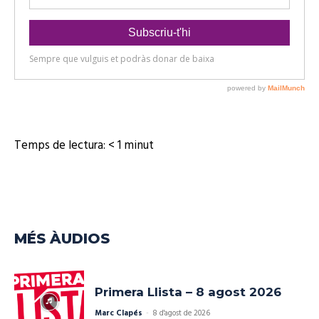
'
d
à
'
u
à
d
u
i
d
o
i
o
Temps de lectura:
< 1
minut
MÉS ÀUDIOS
Primera Llista – 8 agost 2026
Marc Clapés
-
8 d'agost de 2026