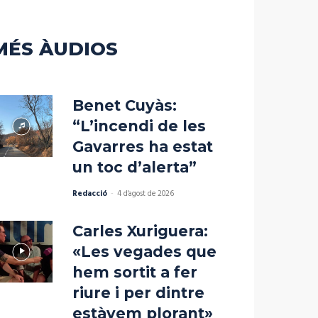
disminuir
el
volum.
MÉS ÀUDIOS
Benet Cuyàs:
“L’incendi de les
Gavarres ha estat
un toc d’alerta”
Redacció
-
4 d'agost de 2026
Carles Xuriguera:
«Les vegades que
hem sortit a fer
riure i per dintre
estàvem plorant»