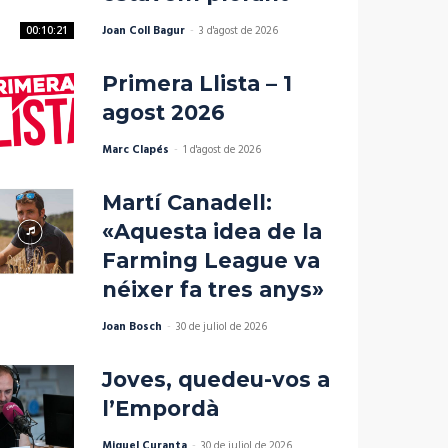
Joan Coll Bagur
-
3 d'agost de 2026
00:10:21
Primera Llista – 1
agost 2026
Marc Clapés
-
1 d'agost de 2026
Martí Canadell:
«Aquesta idea de la
Farming League va
néixer fa tres anys»
Joan Bosch
-
30 de juliol de 2026
Joves, quedeu-vos a
l’Empordà
Miquel Curanta
-
30 de juliol de 2026