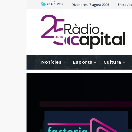
C
20.4
Pals
Divendres, 7 agost 2026
Entra / r
Notícies
Esports
Cultura