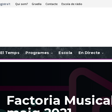
egistra't
Qui som?
Graella
Contacte
Escola de ràdio
El Temps
Programes
Escola
En Directe
Factoria Musical