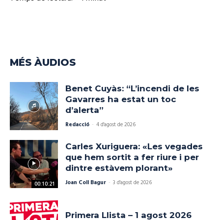
MÉS ÀUDIOS
Benet Cuyàs: “L’incendi de les
Gavarres ha estat un toc
d’alerta”
Redacció
-
4 d'agost de 2026
Carles Xuriguera: «Les vegades
que hem sortit a fer riure i per
dintre estàvem plorant»
Joan Coll Bagur
-
3 d'agost de 2026
00:10:21
Primera Llista – 1 agost 2026