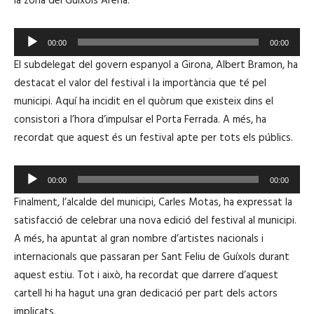
la zona del Guíxols Arena.
à
u
R
d
00:00
00:00
e
i
El subdelegat del govern espanyol a Girona, Albert Bramon, ha
p
o
destacat el valor del festival i la importància que té pel
r
municipi. Aquí ha incidit en el quòrum que existeix dins el
o
consistori a l’hora d’impulsar el Porta Ferrada. A més, ha
d
recordat que aquest és un festival apte per tots els públics.
u
c
R
t
00:00
00:00
e
o
Finalment, l’alcalde del municipi, Carles Motas, ha expressat la
p
r
satisfacció de celebrar una nova edició del festival al municipi.
r
d
A més, ha apuntat al gran nombre d’artistes nacionals i
o
'
internacionals que passaran per Sant Feliu de Guíxols durant
d
à
aquest estiu. Tot i això, ha recordat que darrere d’aquest
u
u
cartell hi ha hagut una gran dedicació per part dels actors
c
d
implicats.