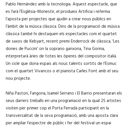
Pablo Hernández amb la tecnologia. Aquest espectacle, que
es farà l’Església-Monestir, el produeix Artificia i referma
l’aposta per projectes que ajudin a crear nous públics en
l’àmbit de la música clàssica. Dins de la programació de música
clàssica també hi destaquen els espectacles com el quartet
de saxos de Kebyart, recent premi Enderrock de clàssica; ‘Les
dones de Puccini’ on la soprano ganxona, Tina Gorina,
interpretarà àries de totes les òperes del compositor italià.
Un cicle que dona espais als nous talents sortits de l’Esmuc
com el quartet Vivancos o el pianista Carles Font amb el seu
nou projecte.
Niña Pastori, Fangoria, Isamel Serrano i El Barrio presentaran els
seus darrers treballs en una programació en la qual 25 artistes
visiten per primer cop el Porta Ferrada participant en la
transversalitat de la seva programació, amb una aposta clara
per ampliar l’espectre de públic i fer del festival un espai