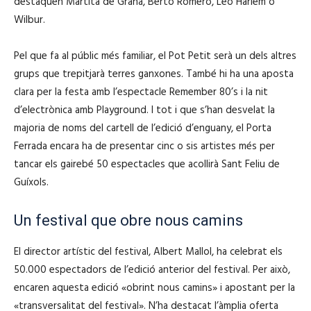
destaquen Martita de Graná, Berto Romero, Leo Harlem o
Wilbur.
Pel que fa al públic més familiar, el Pot Petit serà un dels altres
grups que trepitjarà terres ganxones. També hi ha una aposta
clara per la festa amb l’espectacle Remember 80’s i la nit
d’electrònica amb Playground. I tot i que s’han desvelat la
majoria de noms del cartell de l’edició d’enguany, el Porta
Ferrada encara ha de presentar cinc o sis artistes més per
tancar els gairebé 50 espectacles que acollirà Sant Feliu de
Guíxols.
Un festival que obre nous camins
El director artístic del festival, Albert Mallol, ha celebrat els
50.000 espectadors de l’edició anterior del festival. Per això,
encaren aquesta edició «obrint nous camins» i apostant per la
«transversalitat del festival». N’ha destacat l’àmplia oferta