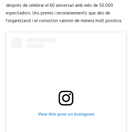
p
després de celebrar el 60 aniversari amb més de 50.000
r
espectadors. Uns premis i reconeixements que des de
o
l’organització i el consistori valoren de manera molt positiva.
d
u
c
t
o
r
d
'
à
u
d
i
View this post on Instagram
o