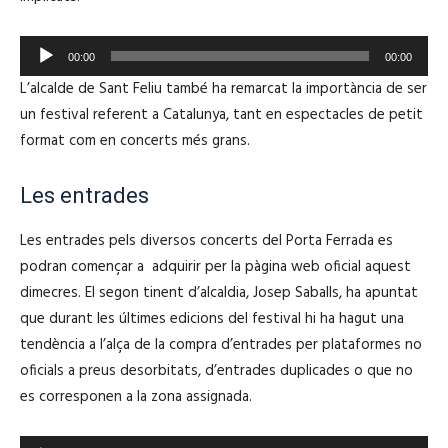
t
i
o
o
R
r
00:00
00:00
e
d
L’alcalde de Sant Feliu també ha remarcat la importància de ser
p
'
un festival referent a Catalunya, tant en espectacles de petit
r
à
format com en concerts més grans.
o
u
d
d
Les entrades
u
i
c
Les entrades pels diversos concerts del Porta Ferrada es
o
t
podran començar a adquirir per la pàgina web oficial aquest
o
dimecres. El segon tinent d’alcaldia, Josep Saballs, ha apuntat
r
que durant les últimes edicions del festival hi ha hagut una
d
tendència a l’alça de la compra d’entrades per plataformes no
'
oficials a preus desorbitats, d’entrades duplicades o que no
à
es corresponen a la zona assignada.
u
d
R