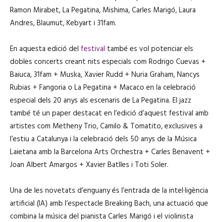
Ramon Mirabet, La Pegatina, Mishima, Carles Marigó, Laura
Andres, Blaumut, Kebyart i 31fam.
En aquesta edició del
festival
també es vol potenciar els
dobles concerts creant nits especials com Rodrigo Cuevas +
Baiuca, 31fam + Muska, Xavier Rudd + Nuria Graham, Nancys
Rubias + Fangoria o La Pegatina + Macaco en la celebració
especial dels 20 anys als escenaris de La Pegatina. El jazz
també té un paper destacat en l’edició d’aquest festival amb
artistes com Metheny Trio, Camilo & Tomatito, exclusives a
l’estiu a Catalunya i la celebració dels 50 anys de la Música
Laietana amb la Barcelona Arts Orchestra + Carles Benavent +
Joan Albert Amargos + Xavier Batlles i Toti Soler.
Una de les novetats d’enguany és l’entrada de la intel·ligència
artificial (IA) amb l’espectacle Breaking Bach, una actuació que
combina la música del pianista Carles Marigó i el violinista