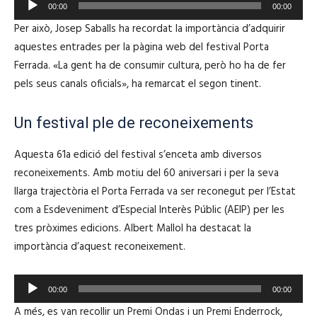
00:00
00:00
i
e
Per això, Josep Saballs ha recordat la importància d’adquirir
o
p
aquestes entrades per la pàgina web del festival Porta
r
Ferrada. «La gent ha de consumir cultura, però ho ha de fer
o
pels seus canals oficials», ha remarcat el segon tinent.
d
u
Un festival ple de reconeixements
c
t
Aquesta 61a edició del festival s’enceta amb diversos
o
reconeixements. Amb motiu del 60 aniversari i per la seva
r
llarga trajectòria el Porta Ferrada va ser reconegut per l’Estat
d
com a Esdeveniment d’Especial Interès Públic (AEIP) per les
'
tres pròximes edicions. Albert Mallol ha destacat la
à
importància d’aquest reconeixement.
u
d
R
00:00
00:00
i
e
A més, es van recollir un Premi Ondas i un Premi Enderrock,
o