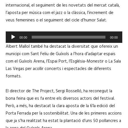
internacional, el seguiment de les novetats del mercat català,
l’aposta per música com el jazz o la clàssica, l’increment de
veus femenines o el seguiment del cicle d’humor Salat.
R
00:00
00:00
e
Albert Mallol també ha destacat la diversitat que ofereix un
p
municipi com Sant Feliu de Guíxols a l’hora d’adaptar espais
r
com el Guíxols Arena, l’Espai Port, l’Església-Monestir o La Sala
o
Las Vegas per acollir concerts i espectacles de diferents
d
formats.
u
c
El director de The Project, Sergi Rosselló, ha reconegut la
t
bona feina que es fa entre els diversos actors del festival.
o
Però, a més, ha destacat la clara aposta de la 61a edició del
r
Porta Ferrada per la sostenibilitat. Una de les primeres accions
d
que ja s’ha realitzat ha estat la plantació d’uns 50 pollancres a
'