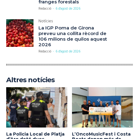
franges forestals
Redacció
-
6 d'agost de 2026
Notícies
La IGP Poma de Girona
preveu una collita rècord de
106 milions de quilos aquest
2026
Redacció
-
6 d'agost de 2026
Altres notícies
La Policia Local de Platja
L’OncoMusicFest i Costa
d’Aro deté dues
Beats donen més de