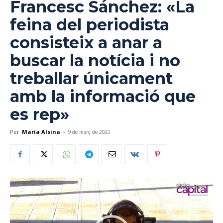
Francesc Sánchez: «La
feina del periodista
consisteix a anar a
buscar la notícia i no
treballar únicament
amb la informació que
es rep»
Per
Maria Alsina
-
9 de març de 2023
Reproductor
de
vídeo