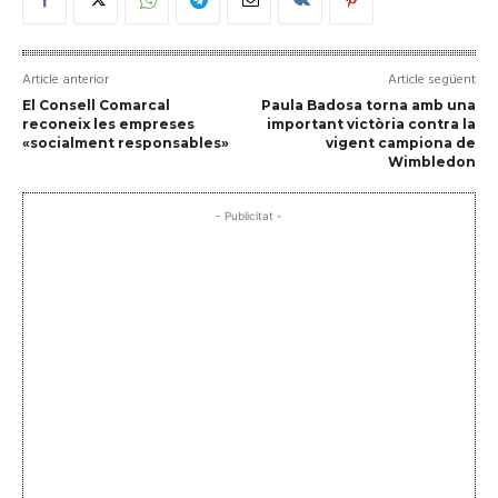
Article anterior
Article següent
El Consell Comarcal
Paula Badosa torna amb una
reconeix les empreses
important victòria contra la
«socialment responsables»
vigent campiona de
Wimbledon
- Publicitat -