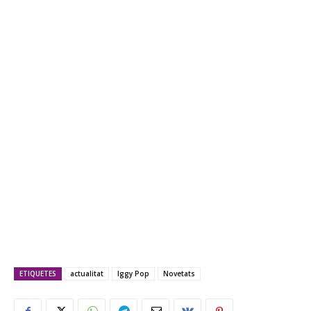
ETIQUETES
actualitat
Iggy Pop
Novetats