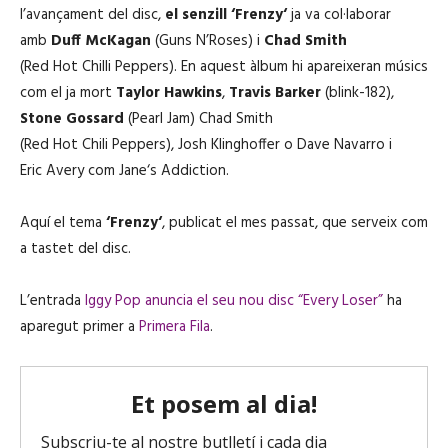
l’avançament del disc,
el senzill ‘
Frenzy
‘
ja va col·laborar
amb
Duff
McKagan
(
Guns N’Roses
) i
Chad
Smith
(
Red
Hot
Chilli
Peppers
). En aquest àlbum hi apareixeran músics
com el ja mort
Taylor
Hawkins
,
Travis
Barker
(
blink
-182),
Stone Gossard
(Pearl Jam)
Chad
Smith
(
Red
Hot
Chili
Peppers
),
Josh
Klinghoffer
o
Dave
Navarro i
Eric
Avery
com
Jane
‘s
Addiction
.
Aquí el tema
‘
Frenzy
‘
, publicat el mes passat, que serveix com
a tastet del disc.
L’entrada
Iggy Pop anuncia el seu nou disc “Every Loser”
ha
aparegut primer a
Primera Fila
.