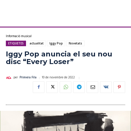
Informació musical
ETIQUETES
actualitat
Iggy Pop
Novetats
Iggy Pop anuncia el seu nou
disc “Every Loser”
10 de novembre de 2022
per
Primera Fila