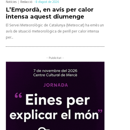
Notícies
Redacció
-
8 d'agost de 2026
L’Empordà, en avís per calor
intensa aquest diumenge
El Servei Meteorològic de Catalunya (Meteocat) ha emès un
avís de situació meteorològica de perill per calor intensa
per...
- Publicitat -