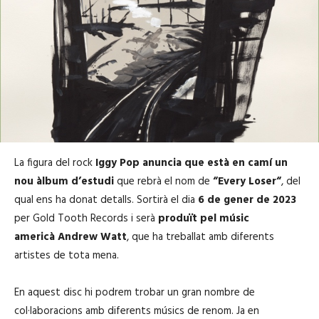
La figura del rock
Iggy
Pop anuncia que està en camí un
nou àlbum d’estudi
que rebrà el nom de
“
Every
Loser
“
, del
qual ens ha donat detalls. Sortirà el dia
6 de gener de 2023
per
Gold
Tooth
Records i serà
produït pel músic
americà
Andrew
Watt
, que ha treballat amb diferents
artistes de tota mena.
En aquest disc hi podrem trobar un gran nombre de
col·laboracions amb diferents músics de renom. Ja en