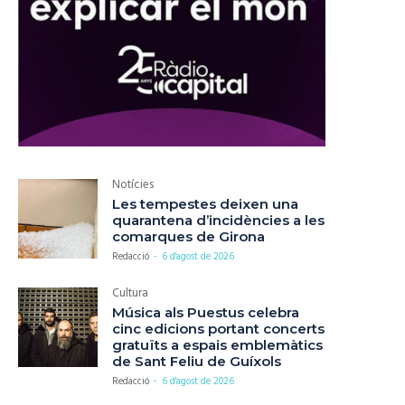
Notícies
Les tempestes deixen una
quarantena d’incidències a les
comarques de Girona
Redacció
-
6 d'agost de 2026
Cultura
Música als Puestus celebra
cinc edicions portant concerts
gratuïts a espais emblemàtics
de Sant Feliu de Guíxols
Redacció
-
6 d'agost de 2026