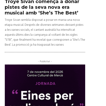
Troye Sivan comença a donar
pistes de la seva nova era
musical amb ‘She’s The Best’
Troye Sivan sembla disposat a posar en marxa una nova
etapa musical. Després de diverses setmanes deixant pistes
a les xarxes socials, el cantant australià ha intensificat
aquests últims dies la campanya al voltant de les sigles
“STB”, que finalment ha revelat que corresponen a ‘She’s The
Best’. La promoció ja ha traspassat les xarxes
- Publicitat -