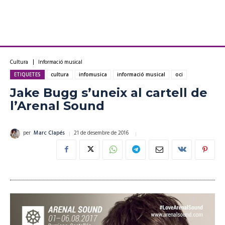
Cultura
Informació musical
ETIQUETES
cultura
infomusica
informació musical
oci
Jake Bugg s’uneix al cartell de
l’Arenal Sound
21 de desembre de 2016
per
Marc Clapés