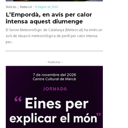
Notícies
Redacció
-
8 d'agost de 2026
L’Empordà, en avís per calor
intensa aquest diumenge
El Servei Meteorològic de Catalunya (Meteocat) ha emès un
avís de situació meteorològica de perill per calor intensa
per...
- Publicitat -