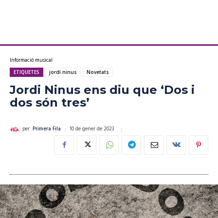
Informació musical
ETIQUETES
jordi ninus
Novetats
Jordi Ninus ens diu que ‘Dos i
dos són tres’
10 de gener de 2023
per
Primera Fila