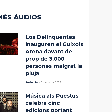
MÉS ÀUDIOS
Los Delinqüentes
inauguren el Guíxols
Arena davant de
prop de 3.000
persones malgrat la
pluja
Redacció
-
7 d'agost de 2026
Música als Puestus
celebra cinc
edicions portant