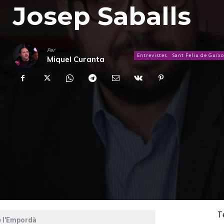
Josep Saballs
Per
Entrevistes
Sant Feliu de Guíxo
Miquel Curanta
T
e l'Empordà