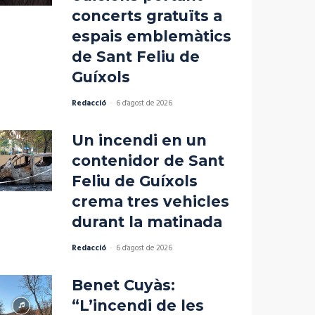
concerts gratuïts a
espais emblemàtics
de Sant Feliu de
Guíxols
Redacció
-
6 d'agost de 2026
Un incendi en un
contenidor de Sant
Feliu de Guíxols
crema tres vehicles
durant la matinada
Redacció
-
6 d'agost de 2026
Benet Cuyàs:
“L’incendi de les