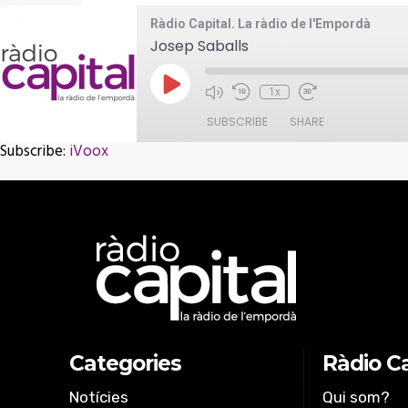
Ràdio Capital. La ràdio de l'Empordà
Josep Saballs
Play
1x
Episode
SUBSCRIBE
SHARE
Subscribe:
iVoox
SHARE
iVoox
RSS FEED
LINK
EMBED
Categories
Ràdio Ca
Notícies
Qui som?