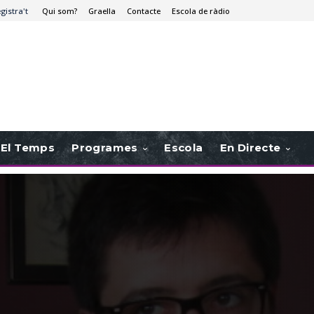
egistra't
Qui som?
Graella
Contacte
Escola de ràdio
El Temps
Programes
Escola
En Directe