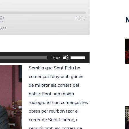
00:00
/
ARE
F
00:00
e
Sembla que Sant Feliu ha
u
començat l’any amb ganes
s
de millorar els carrers del
e
poble. Fent una ràpida
r
radiografia han començat les
v
obres per reurbanitzar el
i
carrer de Sant Llorenç, i
r
seguirà amb els carrers de