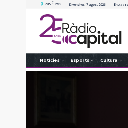
C
28.5
Pals
Divendres, 7 agost 2026
Entra / r
Notícies
Esports
Cultura