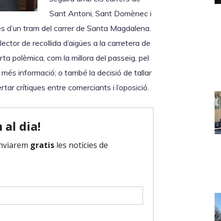
l
Sant Antoni, Sant Domènec i
e
res d’un tram del carrer de Santa Magdalena.
s
ctor de recollida d’aigües a la carretera de
t
ta polèmica, com la millora del passeig, pel
e
 més informació; o també la decisió de tallar
c
rtar crítiques entre comerciants i l’oposició.
l
e
s
d
e
f
l
e
t