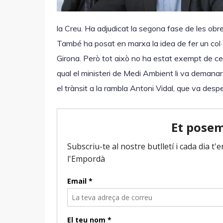
o
r
la Creu. Ha adjudicat la segona fase de les ob
d
També ha posat en marxa la idea de fer un col·le
'
Girona. Però tot això no ha estat exempt de cer
à
qual el ministeri de Medi Ambient li va demanar
u
el trànsit a la rambla Antoni Vidal, que va despe
d
i
o