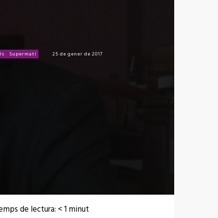
ls
Supermatí
25 de gener de 2017
emps de lectura:
< 1
minut