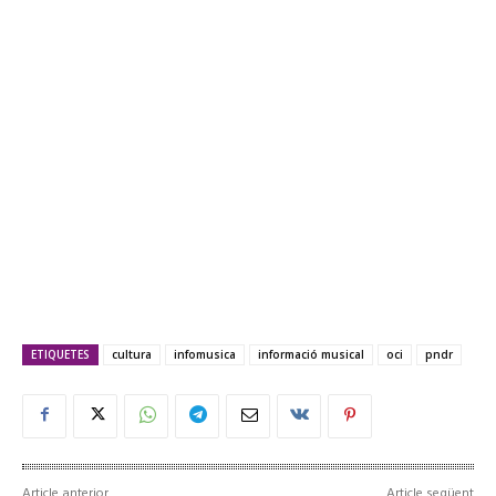
ETIQUETES
cultura
infomusica
informació musical
oci
pndr
Article anterior
Article següent