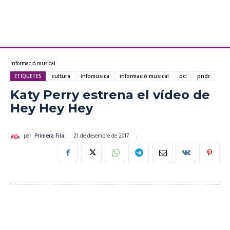
Informació musical
ETIQUETES
cultura
infomusica
informació musical
oci
pndr
Katy Perry estrena el vídeo de
Hey Hey Hey
21 de desembre de 2017
per
Primera Fila