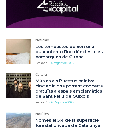
Notícies
Les tempestes deixen una
quarantena d’incidències a les
comarques de Girona
Redacció
-
6 d'agost de 2026
Cultura
Música als Puestus celebra
cinc edicions portant concerts
gratuïts a espais emblemàtics
de Sant Feliu de Guíxols
Redacció
-
6 d'agost de 2026
Notícies
Només el 5% de la superfície
forestal privada de Catalunya