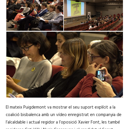
El mateix Puigdemont va mostrar el seu suport explícit a la
coalició bisbalenca amb un vídeo enregistrat en companyia de
l’alcaldable i actual regidor a l’oposició Xavier Font, les també