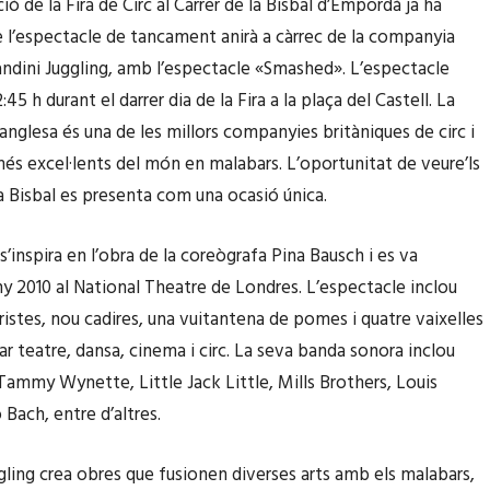
ió de la Fira de Circ al Carrer de la Bisbal d’Empordà ja ha
 l’espectacle de tancament anirà a càrrec de la companyia
andini Juggling, amb l’espectacle «Smashed». L’espectacle
2:45 h durant el darrer dia de la Fira a la plaça del Castell. La
nglesa és una de les millors companyies britàniques de circ i
més excel·lents del món en malabars. L’oportunitat de veure’ls
la Bisbal es presenta com una ocasió única.
’inspira en l’obra de la coreògrafa Pina Bausch i es va
any 2010 al National Theatre de Londres. L’espectacle inclou
istes, nou cadires, una vuitantena de pomes i quatre vaixelles
r teatre, dansa, cinema i circ. La seva banda sonora inclou
mmy Wynette, Little Jack Little, Mills Brothers, Louis
Bach, entre d’altres.
gling crea obres que fusionen diverses arts amb els malabars,