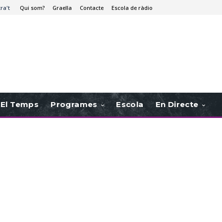
tra't
Qui som?
Graella
Contacte
Escola de ràdio
El Temps
Programes
Escola
En Directe