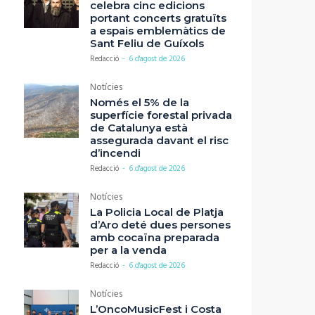
celebra cinc edicions
portant concerts gratuïts
a espais emblemàtics de
Sant Feliu de Guíxols
Redacció
-
6 d'agost de 2026
Notícies
Només el 5% de la
superfície forestal privada
de Catalunya està
assegurada davant el risc
d’incendi
Redacció
-
6 d'agost de 2026
Notícies
La Policia Local de Platja
d’Aro deté dues persones
amb cocaïna preparada
per a la venda
Redacció
-
6 d'agost de 2026
Notícies
L’OncoMusicFest i Costa