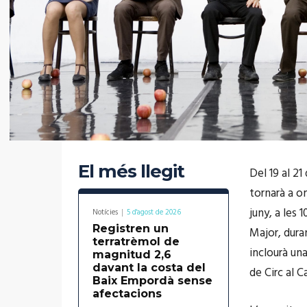
El més llegit
Del 19 al 21
tornarà a o
juny, a les 
Notícies
5 d'agost de 2026
Registren un
Major, dura
terratrèmol de
inclourà un
magnitud 2,6
davant la costa del
de Circ al C
Baix Empordà sense
afectacions