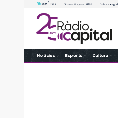
C
25.9
Pals
Dijous, 6 agost 2026
Entra / regis
Notícies
Esports
Cultura