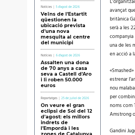
L’organitzac
Notícies
5 d'agost de 2026
avançat que
Veïns de l’Estartit
britànica G
qüestionen la
ubicació prevista
serà a les 2
d’una nova
companyia a
mesquita al centre
del municipi
una de les 
en acció a 
Notícies
6 d'agost de 2026
Assalten una dona
de 70 anys a casa
«Smashed» s
seva a Castell d’Aro
estrenar l’
i li roben 50.000
euros
nou malabar
per combina
Reportatges
25 de juliol de 2026
noms com Ta
On veure el gran
eclipsi de Sol del 12
Amstrong o 
d’agost: els millors
indrets de
l’Empordà i les
Gandini Jug
zones de Catalunya