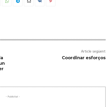
Article següent
la
Coordinar esforços
 un
er
- Publicitat -