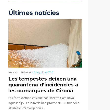
Últimes notícies
Notícies
Redacció
-
6 d'agost de 2026
Les tempestes deixen una
quarantena d’incidències a
les comarques de Girona
Les fortes tempestes que han afectat Catalunya
aquest dijous a la tarda han provocat 300 trucades
al telèfon d’emergències...