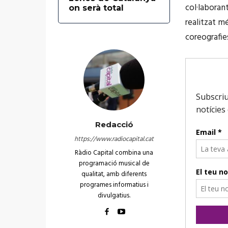
col·laboran
on serà total
realitzat m
coreografie
Redacció
https://www.radiocapital.cat
Ràdio Capital combina una
programació musical de
qualitat, amb diferents
programes informatius i
divulgatius.