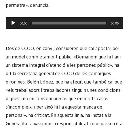
permetre», denuncia.
u
d
R
i
00:00
00:00
e
o
p
r
Des de CCOO, en canvi, consideren que cal apostar per
o
un model completament públic. «Demanem que hi hagi
d
un sistema integral d’atenció a les persones públic», ha
u
c
dit la secretaria general de CCOO de les comarques
t
gironines, Belén López, que ha afegit que també cal que
o
«els treballadors i treballadores tinguin unes condicions
r
dignes i no un conveni precari que en molts casos
d
s’incompleix, i per això hi ha aquesta manca de
'
personal», ha criticat. En aquesta línia, ha instat a la
à
Generalitat a «assumir la responsabilitat i que passi tot a
u