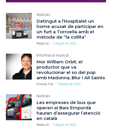
Notícies
Detingut a l’Hospitalet un
home acusat de participar en
un furt a Torroella amb el
mètode de “la collita”
Redacció
-
7 d'agost de 2026
Informació musical
Mor William Orbit, el
productor que va
revolucionar el so del pop
amb Madonna, Blur i All Saints
Primera Fila
-
7 d'agost de 2026
Notícies
Les empreses de bus que
operen al Baix Empordà
hauran d’assegurar l’atenció
en català
Redacció
-
7 d'agost de 2026