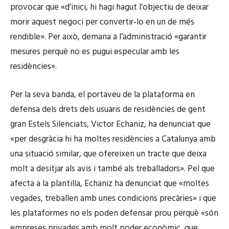
provocar que «d’inici, hi hagi hagut l’objectiu de deixar
morir aquest negoci per convertir-lo en un de més
rendible». Per això, demana a l’administració «garantir
mesures perquè no es pugui especular amb les
residències».
Per la seva banda, el portaveu de la plataforma en
defensa dels drets dels usuaris de residències de gent
gran Estels Silenciats, Victor Echaniz, ha denunciat que
«per desgràcia hi ha moltes residències a Catalunya amb
una situació similar, que ofereixen un tracte que deixa
molt a desitjar als avis i també als treballadors». Pel que
afecta a la plantilla, Echaniz ha denunciat que «moltes
vegades, treballen amb unes condicions precàries» i que
les plataformes no els poden defensar prou perquè «són
empreses privades amb molt poder econòmic, que