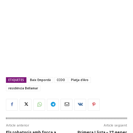
ETIQUETES
Baix Empordà
CCOO
Platja d'Aro
residència Bellamar
Article anterior
Article següent
Els robatoris amb força a
Primera Llista – 27 gener