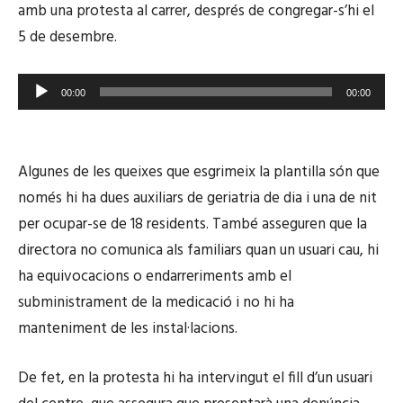
amb una protesta al carrer, després de congregar-s’hi el
5 de desembre.
R
00:00
00:00
e
p
r
Algunes de les queixes que esgrimeix la plantilla són que
o
només hi ha dues auxiliars de geriatria de dia i una de nit
d
per ocupar-se de 18 residents. També asseguren que la
u
c
directora no comunica als familiars quan un usuari cau, hi
t
ha equivocacions o endarreriments amb el
o
subministrament de la medicació i no hi ha
r
manteniment de les instal·lacions.
d
'
De fet, en la protesta hi ha intervingut el fill d’un usuari
à