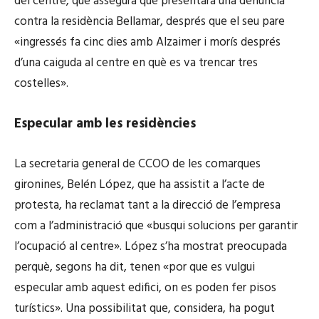
del centre, que assegura que presentarà una denúncia
u
contra la residència Bellamar, després que el seu pare
d
«ingressés fa cinc dies amb Alzaimer i morís després
i
d’una caiguda al centre en què es va trencar tres
o
costelles».
Especular amb les residències
La secretaria general de CCOO de les comarques
gironines, Belén López, que ha assistit a l’acte de
protesta, ha reclamat tant a la direcció de l’empresa
com a l’administració que «busqui solucions per garantir
l’ocupació al centre». López s’ha mostrat preocupada
perquè, segons ha dit, tenen «por que es vulgui
especular amb aquest edifici, on es poden fer pisos
turístics». Una possibilitat que, considera, ha pogut