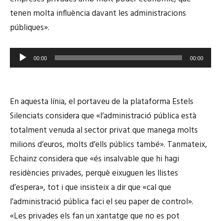
tenen molta influència davant les administracions
públiques».
R
00:00
00:00
e
p
r
En aquesta línia, el portaveu de la plataforma Estels
o
Silenciats considera que «l’administració pública està
d
totalment venuda al sector privat que manega molts
u
c
milions d’euros, molts d’ells públics també». Tanmateix,
t
Echainz considera que «és insalvable que hi hagi
o
residències privades, perquè eixuguen les llistes
r
d’espera», tot i que insisteix a dir que «cal que
d
l’administració pública faci el seu paper de control».
'
«Les privades els fan un xantatge que no es pot
à