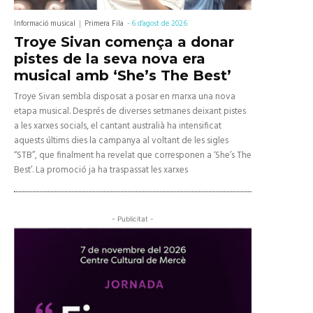
Informació musical
Primera Fila
-
6 d'agost de 2026
Troye Sivan comença a donar
pistes de la seva nova era
musical amb ‘She’s The Best’
Troye Sivan sembla disposat a posar en marxa una nova
etapa musical. Després de diverses setmanes deixant pistes
a les xarxes socials, el cantant australià ha intensificat
aquests últims dies la campanya al voltant de les sigles
“STB”, que finalment ha revelat que corresponen a ‘She’s The
Best’. La promoció ja ha traspassat les xarxes
- Publicitat -