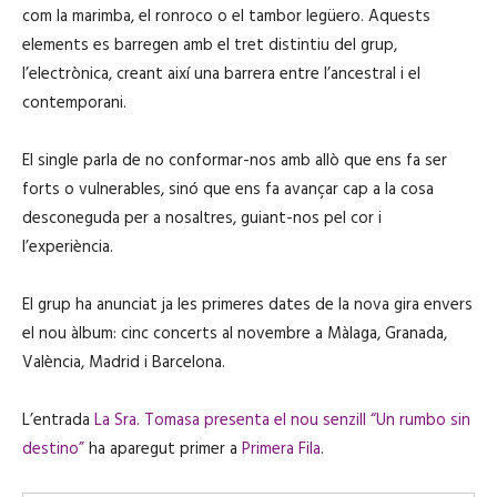
com la marimba, el ronroco o el tambor legüero. Aquests
elements es barregen amb el tret distintiu del grup,
l’electrònica, creant així una barrera entre l’ancestral i el
contemporani.
El single parla de no conformar-nos amb allò que ens fa ser
forts o vulnerables, sinó que ens fa avançar cap a la cosa
desconeguda per a nosaltres, guiant-nos pel cor i
l’experiència.
El grup ha anunciat ja les primeres dates de la nova gira envers
el nou àlbum: cinc concerts al novembre a Màlaga, Granada,
València, Madrid i Barcelona.
L’entrada
La Sra. Tomasa presenta el nou senzill “Un rumbo sin
destino”
ha aparegut primer a
Primera Fila
.