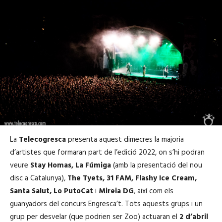
La
Telecogresca
presenta aquest dimecres la majoria
d’artistes que formaran part de l’edició 2022, on s’hi podran
veure
Stay Homas, La Fúmiga
(amb la presentació del nou
disc a Catalunya),
The Tyets, 31 FAM, Flashy Ice Cream,
Santa Salut, Lo PutoCat
i
Mireia DG
, així com els
guanyadors del concurs Engresca’t. Tots aquests grups i un
grup per desvelar (que podrien ser Zoo) actuaran el
2 d’abril