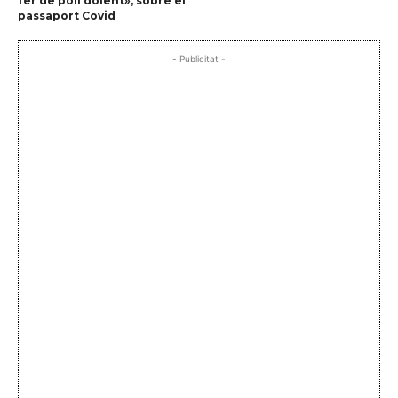
fer de poli dolent», sobre el
passaport Covid
- Publicitat -