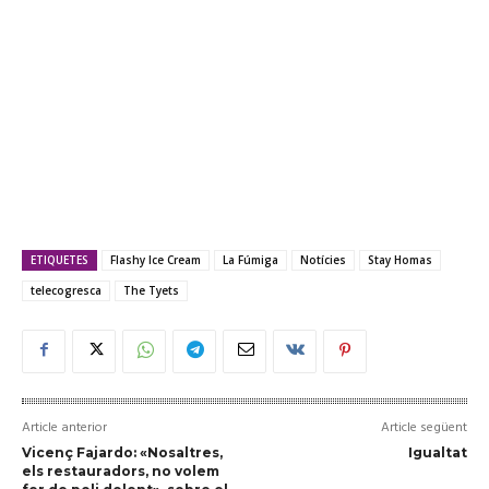
ETIQUETES
Flashy Ice Cream
La Fúmiga
Notícies
Stay Homas
telecogresca
The Tyets
Article anterior
Article següent
Vicenç Fajardo: «Nosaltres,
Igualtat
els restauradors, no volem