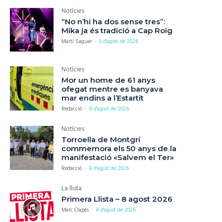
Notícies
“No n’hi ha dos sense tres”:
Mika ja és tradició a Cap Roig
Martí Saguer
-
9 d'agost de 2026
Notícies
Mor un home de 61 anys
ofegat mentre es banyava
mar endins a l’Estartit
Redacció
-
8 d'agost de 2026
Notícies
Torroella de Montgrí
commemora els 50 anys de la
manifestació «Salvem el Ter»
Redacció
-
8 d'agost de 2026
La llista
Primera Llista – 8 agost 2026
Marc Clapés
-
8 d'agost de 2026