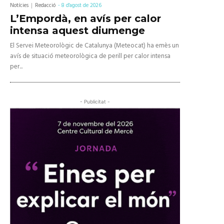
Notícies
Redacció
-
8 d'agost de 2026
L’Empordà, en avís per calor
intensa aquest diumenge
El Servei Meteorològic de Catalunya (Meteocat) ha emès un
avís de situació meteorològica de perill per calor intensa
per...
- Publicitat -