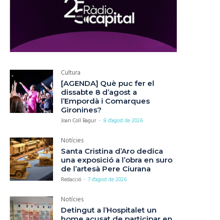
Cultura
[AGENDA] Què puc fer el
dissabte 8 d’agost a
l’Empordà i Comarques
Gironines?
Joan Coll Bagur
-
8 d'agost de 2026
Notícies
Santa Cristina d’Aro dedica
una exposició a l’obra en suro
de l’artesà Pere Ciurana
Redacció
-
7 d'agost de 2026
Notícies
Detingut a l’Hospitalet un
home acusat de participar en