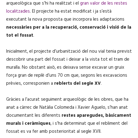
arqueològica que s’hi ha realitzat i el
gran valor de les restes
localitzades
. El projecte ha estat modificat i ja s’està
executant la nova proposta que incorpora les adaptacions
necessàries per a la recuperació, conservació i visió de la
tot el fossat
.
Inicialment, el projecte d’urbanització del nou vial tenia previst
descobrir una part del fossat i deixar a la vista tot el tram de
muralla. No obstant això, es deixava sense excavar un gruix
força gran de replè d’uns 70 cm que, segons les excavacions
prèvies, corresponien a
reblerts del segle XV
.
Gràcies a l’acurat seguiment arqueològic de les obres, que ha
anat a càrrec de Natàlia Colomeda i Xavier Aguelo, s’han anat
documentant les diferents
restes aparegudes, bàsicament
murals i ceràmiques
, i s’ha determinat que el rebliment del
fossat es va fer amb posterioritat al segle XVII.