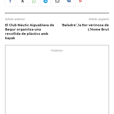
Article anterior
Article següent
El Club Nàutic Aiguablava de
‘Baladre’, la flor verinosa de
Begur organitza una
L’Home Brut
recollida de plàstics amb
kayak
- Publicitat -