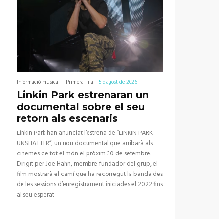
Informació musical
Primera Fila
-
5 d'agost de 2026
Linkin Park estrenaran un
documental sobre el seu
retorn als escenaris
Linkin Park han anunciat l’estrena de “LINKIN PARK:
UNSHATTER”, un nou documental que arribarà als
cinemes de tot el món el pròxim 30 de setembre.
Dirigit per Joe Hahn, membre fundador del grup, el
film mostrarà el camí que ha recorregut la banda des
de les sessions d’enregistrament iniciades el 2022 fins
al seu esperat