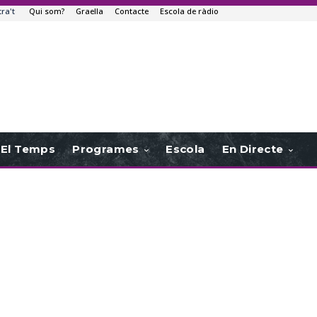
tra't
Qui som?
Graella
Contacte
Escola de ràdio
El Temps
Programes
Escola
En Directe