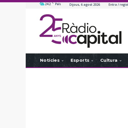
C
24.2
Pals
Dijous, 6 agost 2026
Entra / regis
Notícies
Esports
Cultura