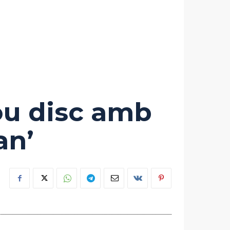
ou disc amb
an’