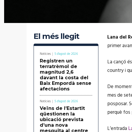
El més llegit
Lana del R
primer avan
Notícies
5 d'agost de 2026
Registren un
La cançó és
terratrèmol de
country i q
magnitud 2,6
davant la costa del
Baix Empordà sense
De moment n
afectacions
mes de sete
Notícies
5 d'agost de 2026
posposar. S
Veïns de l’Estartit
perquè fos 
qüestionen la
ubicació prevista
d’una nova
L’entrada
L
mesquita al centre