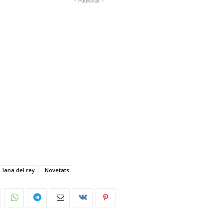
- Publicitat -
lana del rey
Novetats