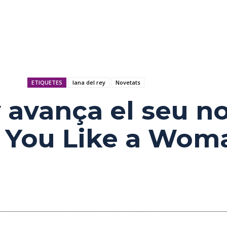
ETIQUETES
lana del rey
Novetats
 avança el seu n
e You Like a Wom