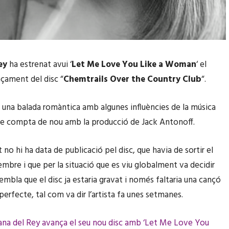
ey
ha estrenat avui ‘
Let Me Love You Like a Woman
‘ el
çament del disc “
Chemtrails Over the Country Club
“.
 una balada romàntica amb algunes influències de la música
ue compta de nou amb la producció de Jack Antonoff.
o hi ha data de publicació pel disc, que havia de sortir el
mbre i que per la situació que es viu globalment va decidir
embla que el disc ja estaria gravat i només faltaria una cançó
perfecte, tal com va dir l’artista fa unes setmanes.
ana del Rey avança el seu nou disc amb ‘Let Me Love You