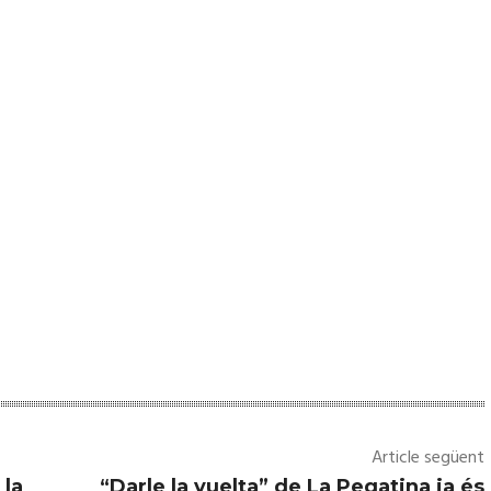
Article següent
 la
“Darle la vuelta” de La Pegatina ja és