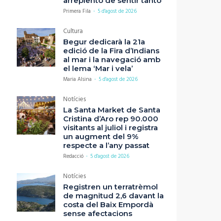
arrepiento de sentir tanto”
Primera Fila
-
5 d'agost de 2026
Cultura
Begur dedicarà la 21a
edició de la Fira d’Indians
al mar i la navegació amb
el lema ‘Mar i vela’
Maria Alsina
-
5 d'agost de 2026
Notícies
La Santa Market de Santa
Cristina d’Aro rep 90.000
visitants al juliol i registra
un augment del 9%
respecte a l’any passat
Redacció
-
5 d'agost de 2026
Notícies
Registren un terratrèmol
de magnitud 2,6 davant la
costa del Baix Empordà
sense afectacions