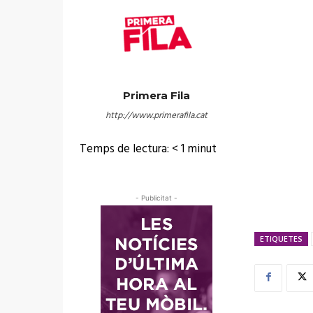
Primera Fila
http://www.primerafila.cat
Temps de lectura:
< 1
minut
- Publicitat -
ETIQUETES