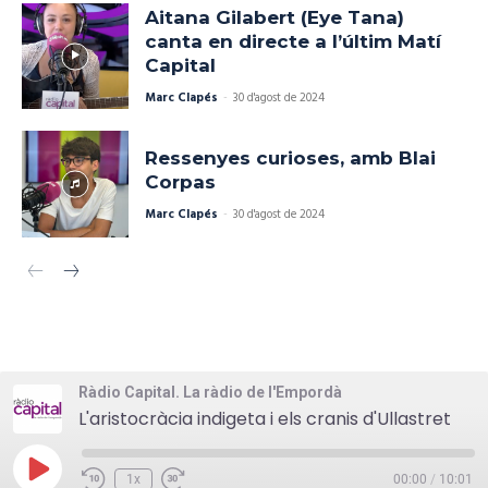
Aitana Gilabert (Eye Tana)
canta en directe a l’últim Matí
Capital
Marc Clapés
-
30 d'agost de 2024
Ressenyes curioses, amb Blai
Corpas
Marc Clapés
-
30 d'agost de 2024
Ràdio Capital. La ràdio de l'Empordà
L'aristocràcia indigeta i els cranis d'Ullastret
Play
1x
00:00
/
10:01