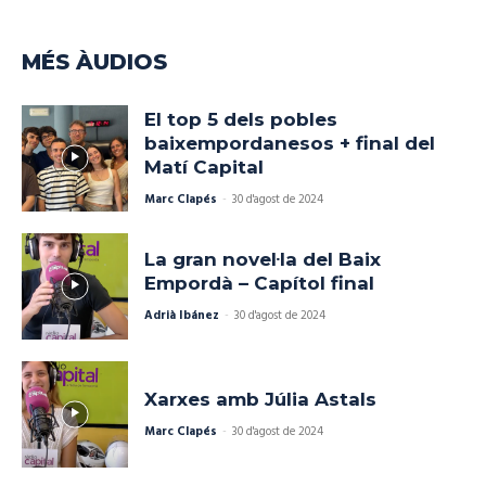
MÉS ÀUDIOS
El top 5 dels pobles
baixempordanesos + final del
Matí Capital
Marc Clapés
-
30 d'agost de 2024
La gran novel·la del Baix
Empordà – Capítol final
Adrià Ibánez
-
30 d'agost de 2024
Xarxes amb Júlia Astals
Marc Clapés
-
30 d'agost de 2024