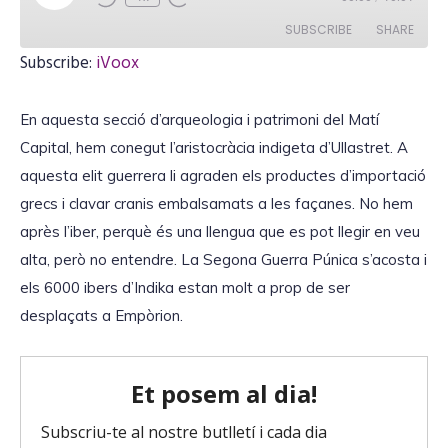
l
a
SUBSCRIBE
SHARE
y
E
Subscribe:
iVoox
p
i
SHARE
iVoox
s
o
En aquesta secció d’arqueologia i patrimoni del Matí
RSS FEED
d
LINK
e
Capital, hem conegut l’aristocràcia indigeta d’Ullastret. A
aquesta elit guerrera li agraden els productes d’importació
grecs i clavar cranis embalsamats a les façanes. No hem
après l’iber, perquè és una llengua que es pot llegir en veu
EMBED
alta, però no entendre. La Segona Guerra Púnica s’acosta i
els 6000 ibers d’Indika estan molt a prop de ser
desplaçats a Empòrion.