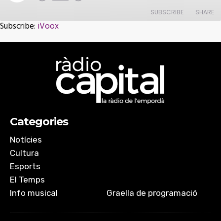
Episode
SUBSCRIBE
SHARE
Subscribe:
iVoox
SHARE
iVoox
RSS FEED
LINK
EMBED
Categories
Notícies
Cultura
Esports
El Temps
Info musical
Graella de programació